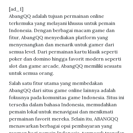
[ad_1]
AbangQQ adalah tujuan permainan online
terkemuka yang melayani khusus untuk pemain
Indonesia. Dengan berbagai macam game dan
fitur, AbangQQ menyediakan platform yang
menyenangkan dan menarik untuk gamer dari
semua level. Dari permainan kartu klasik seperti
poker dan domino hingga favorit modern seperti
slot dan game arcade, AbangQQ memiliki sesuatu
untuk semua orang.
Salah satu fitur utama yang membedakan
AbangQQ dari situs game online lainnya adalah
fokusnya pada komunitas game Indonesia. Situs ini
tersedia dalam bahasa Indonesia, memudahkan
pemain lokal untuk menavigasi dan menikmati
permainan favorit mereka. Selain itu, ABANGQQ
menawarkan berbagai opsi pembayaran yang
nyaman bagi pemain Indonesia, termasuk transfer