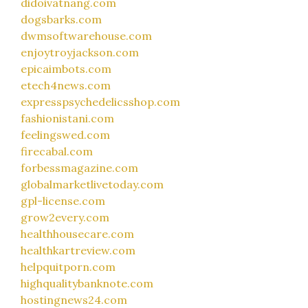
didoivatnang.com
dogsbarks.com
dwmsoftwarehouse.com
enjoytroyjackson.com
epicaimbots.com
etech4news.com
expresspsychedelicsshop.com
fashionistani.com
feelingswed.com
firecabal.com
forbessmagazine.com
globalmarketlivetoday.com
gpl-license.com
grow2every.com
healthhousecare.com
healthkartreview.com
helpquitporn.com
highqualitybanknote.com
hostingnews24.com