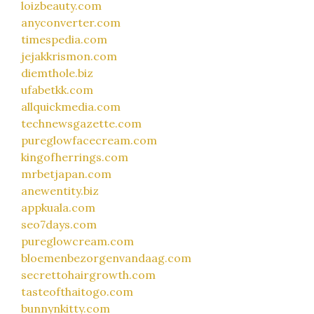
loizbeauty.com
anyconverter.com
timespedia.com
jejakkrismon.com
diemthole.biz
ufabetkk.com
allquickmedia.com
technewsgazette.com
pureglowfacecream.com
kingofherrings.com
mrbetjapan.com
anewentity.biz
appkuala.com
seo7days.com
pureglowcream.com
bloemenbezorgenvandaag.com
secrettohairgrowth.com
tasteofthaitogo.com
bunnynkitty.com