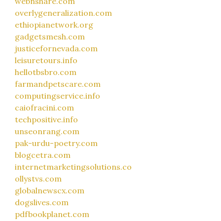
webnshare.com
overlygeneralization.com
ethiopianetwork.org
gadgetsmesh.com
justicefornevada.com
leisuretours.info
hellotbsbro.com
farmandpetscare.com
computingservice.info
caiofracini.com
techpositive.info
unseonrang.com
pak-urdu-poetry.com
blogcetra.com
internetmarketingsolutions.co
ollystvs.com
globalnewscx.com
dogslives.com
pdfbookplanet.com