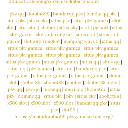
domesticcleaningservicesedinburgh.com
pkv qq
|
domino99
|
bandarqq pkv
|
bandarqq pkv
|
situs pkv
|
situs pkv
|
situs pkv
|
situs pkv games
|
x500
slot
|
situs slot
|
sbobet
|
situs pkv
|
slot
|
pg soft
|
situs
slot gacor
|
slot anti rungkat
|
situs slot
|
situs slot
gacor
|
slot anti rungkat
|
mahjong ways 2
|
situs qq
|
situs pkv games
|
situs pkv games
|
situs pkv games
|
situs pkv games
|
situs pkv games
|
situs pkv games
|
situs pkv games
|
situs pkv games
|
situs qq
|
situs qq
|
situs qq
|
pkv games
|
situs qq
|
bandarqq pkv
|
situs
pkv games
|
situs pkv games
|
situs pkv games
|
demo
slot
|
sbobet88
|
sbobet88
|
sbobet
|
sbobet88 login
|
pkv qq
|
pkv qq
|
menuqq
|
murniqq
|
hematqq
|
situs
pkv
|
dominoqq
|
situs pkv
|
pkv
|
situs pkv
|
sbobet88
|
x500 slot
|
x500 slot
|
x500 slot
|
bandarqq pkv
|
situs
pkv
|
slot99
|
https://maindomino99.pkvgamesresmi.org/