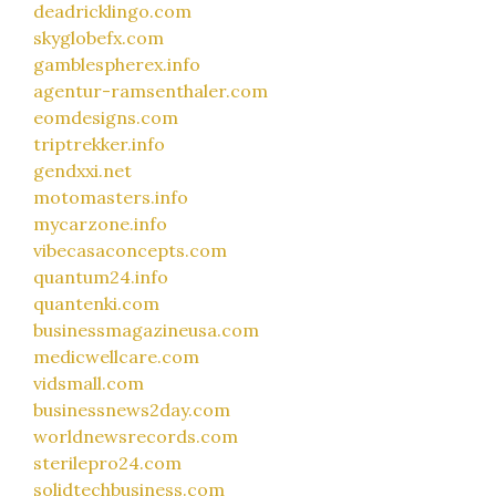
deadricklingo.com
skyglobefx.com
gamblespherex.info
agentur-ramsenthaler.com
eomdesigns.com
triptrekker.info
gendxxi.net
motomasters.info
mycarzone.info
vibecasaconcepts.com
quantum24.info
quantenki.com
businessmagazineusa.com
medicwellcare.com
vidsmall.com
businessnews2day.com
worldnewsrecords.com
sterilepro24.com
solidtechbusiness.com