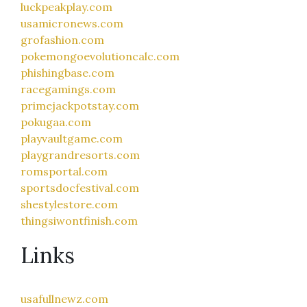
luckpeakplay.com
usamicronews.com
grofashion.com
pokemongoevolutioncalc.com
phishingbase.com
racegamings.com
primejackpotstay.com
pokugaa.com
playvaultgame.com
playgrandresorts.com
romsportal.com
sportsdocfestival.com
shestylestore.com
thingsiwontfinish.com
Links
usafullnewz.com