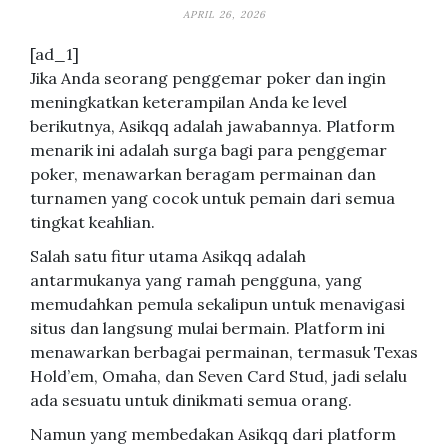
APRIL 26, 2026
[ad_1]
Jika Anda seorang penggemar poker dan ingin
meningkatkan keterampilan Anda ke level
berikutnya, Asikqq adalah jawabannya. Platform
menarik ini adalah surga bagi para penggemar
poker, menawarkan beragam permainan dan
turnamen yang cocok untuk pemain dari semua
tingkat keahlian.
Salah satu fitur utama Asikqq adalah
antarmukanya yang ramah pengguna, yang
memudahkan pemula sekalipun untuk menavigasi
situs dan langsung mulai bermain. Platform ini
menawarkan berbagai permainan, termasuk Texas
Hold’em, Omaha, dan Seven Card Stud, jadi selalu
ada sesuatu untuk dinikmati semua orang.
Namun yang membedakan Asikqq dari platform