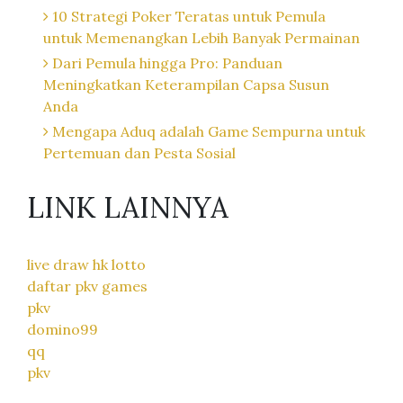
10 Strategi Poker Teratas untuk Pemula
untuk Memenangkan Lebih Banyak Permainan
Dari Pemula hingga Pro: Panduan
Meningkatkan Keterampilan Capsa Susun
Anda
Mengapa Aduq adalah Game Sempurna untuk
Pertemuan dan Pesta Sosial
LINK LAINNYA
live draw hk lotto
daftar pkv games
pkv
domino99
qq
pkv