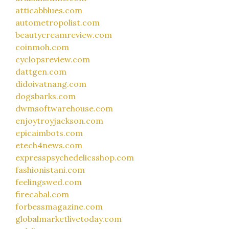
atticabblues.com
autometropolist.com
beautycreamreview.com
coinmoh.com
cyclopsreview.com
dattgen.com
didoivatnang.com
dogsbarks.com
dwmsoftwarehouse.com
enjoytroyjackson.com
epicaimbots.com
etech4news.com
expresspsychedelicsshop.com
fashionistani.com
feelingswed.com
firecabal.com
forbessmagazine.com
globalmarketlivetoday.com