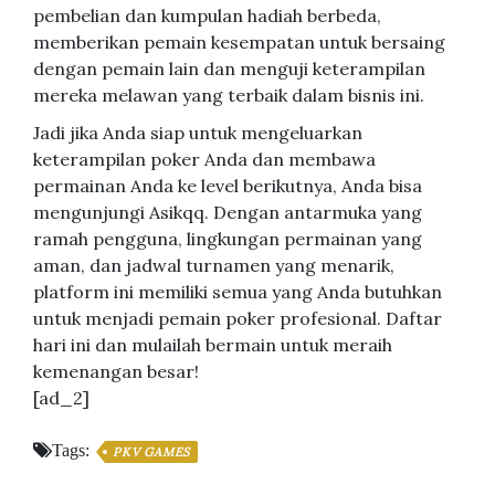
pembelian dan kumpulan hadiah berbeda,
memberikan pemain kesempatan untuk bersaing
dengan pemain lain dan menguji keterampilan
mereka melawan yang terbaik dalam bisnis ini.
Jadi jika Anda siap untuk mengeluarkan
keterampilan poker Anda dan membawa
permainan Anda ke level berikutnya, Anda bisa
mengunjungi Asikqq. Dengan antarmuka yang
ramah pengguna, lingkungan permainan yang
aman, dan jadwal turnamen yang menarik,
platform ini memiliki semua yang Anda butuhkan
untuk menjadi pemain poker profesional. Daftar
hari ini dan mulailah bermain untuk meraih
kemenangan besar!
[ad_2]
Tags:
PKV GAMES