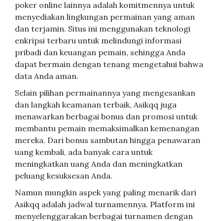
poker online lainnya adalah komitmennya untuk
menyediakan lingkungan permainan yang aman
dan terjamin. Situs ini menggunakan teknologi
enkripsi terbaru untuk melindungi informasi
pribadi dan keuangan pemain, sehingga Anda
dapat bermain dengan tenang mengetahui bahwa
data Anda aman.
Selain pilihan permainannya yang mengesankan
dan langkah keamanan terbaik, Asikqq juga
menawarkan berbagai bonus dan promosi untuk
membantu pemain memaksimalkan kemenangan
mereka. Dari bonus sambutan hingga penawaran
uang kembali, ada banyak cara untuk
meningkatkan uang Anda dan meningkatkan
peluang kesuksesan Anda.
Namun mungkin aspek yang paling menarik dari
Asikqq adalah jadwal turnamennya. Platform ini
menyelenggarakan berbagai turnamen dengan