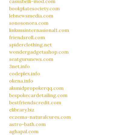
casusbelli-mod.com
bookplatesociety.com
lebnewsmedia.com
sonosonora.com
linkuusinternasional1.com
friendsroll.com
spiderclothing.net
wondergadgetsshop.com
seatgurunews.com
3net.info
codeplex.info
okena.info
akunidpropokerqq.com
bespokecardetailing.com
bestfriendscredit.com
elibrary.biz
eczema-naturalcures.com
astro-bath.com
aghapal.com