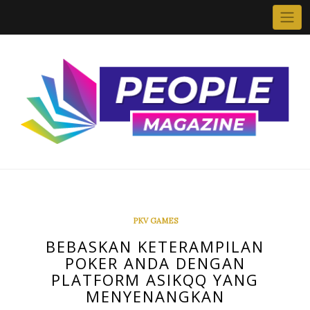
Skip
to
content
PKV GAMES
BEBASKAN KETERAMPILAN
POKER ANDA DENGAN
PLATFORM ASIKQQ YANG
MENYENANGKAN