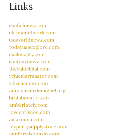
Links
usafullnewz.com
uktimenetwork.com
usaworldnewz.com
todayusaexplore.com
usalocality.com
usafournewz.com
thebalochhal.com
vehicularmaster.com
vibesaccent.com
ampajavierdemiguel.org
brainboosters.co
amberlately.com
joycebriscoe.com
aicarmina.com
mypartysupplystore.com
annforwisconsin.com