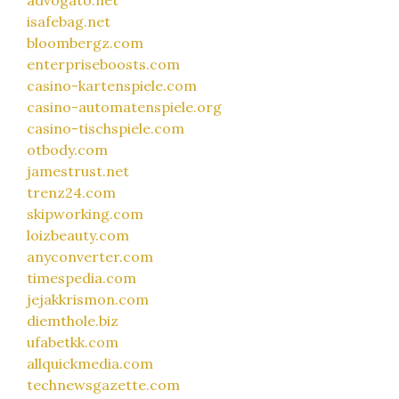
isafebag.net
bloombergz.com
enterpriseboosts.com
casino-kartenspiele.com
casino-automatenspiele.org
casino-tischspiele.com
otbody.com
jamestrust.net
trenz24.com
skipworking.com
loizbeauty.com
anyconverter.com
timespedia.com
jejakkrismon.com
diemthole.biz
ufabetkk.com
allquickmedia.com
technewsgazette.com