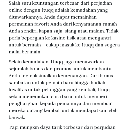
Salah satu keuntungan terbesar dari perjudian
online dengan Ituqq adalah kemudahan yang
ditawarkannya. Anda dapat memainkan
permainan favorit Anda dari kenyamanan rumah
Anda sendiri, kapan saja, siang atau malam. Tidak
perlu bepergian ke kasino fisik atau mengantri
untuk bermain – cukup masuk ke Ituqq dan segera
mulai bermain.
Selain kemudahan, Ituqq juga menawarkan
sejumlah bonus dan promosi untuk membantu
Anda memaksimalkan kemenangan. Dari bonus
sambutan untuk pemain baru hingga hadiah
loyalitas untuk pelanggan yang kembali, Ituqq
selalu menemukan cara baru untuk memberi
penghargaan kepada pemainnya dan membuat
mereka datang kembali untuk mendapatkan lebih
banyak.
Tapi mungkin daya tarik terbesar dari perjudian