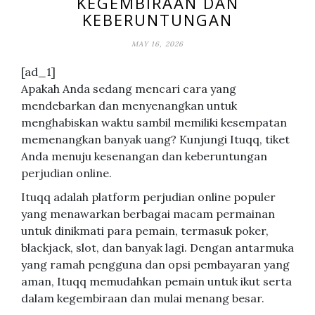
KEGEMBIRAAN DAN
KEBERUNTUNGAN
MAY 16, 2026
[ad_1]
Apakah Anda sedang mencari cara yang
mendebarkan dan menyenangkan untuk
menghabiskan waktu sambil memiliki kesempatan
memenangkan banyak uang? Kunjungi Ituqq, tiket
Anda menuju kesenangan dan keberuntungan
perjudian online.
Ituqq adalah platform perjudian online populer
yang menawarkan berbagai macam permainan
untuk dinikmati para pemain, termasuk poker,
blackjack, slot, dan banyak lagi. Dengan antarmuka
yang ramah pengguna dan opsi pembayaran yang
aman, Ituqq memudahkan pemain untuk ikut serta
dalam kegembiraan dan mulai menang besar.