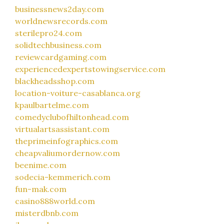
businessnews2day.com
worldnewsrecords.com
sterilepro24.com
solidtechbusiness.com
reviewcardgaming.com
experiencedexpertstowingservice.com
blackheadsshop.com
location-voiture-casablanca.org
kpaulbartelme.com
comedyclubofhiltonhead.com
virtualartsassistant.com
theprimeinfographics.com
cheapvaliumordernow.com
beenime.com
sodecia-kemmerich.com
fun-mak.com
casino888world.com
misterdbnb.com