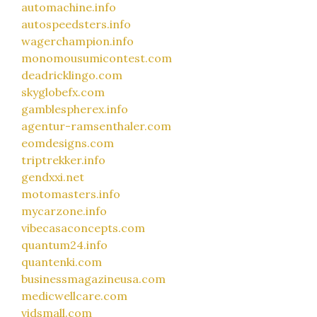
automachine.info
autospeedsters.info
wagerchampion.info
monomousumicontest.com
deadricklingo.com
skyglobefx.com
gamblespherex.info
agentur-ramsenthaler.com
eomdesigns.com
triptrekker.info
gendxxi.net
motomasters.info
mycarzone.info
vibecasaconcepts.com
quantum24.info
quantenki.com
businessmagazineusa.com
medicwellcare.com
vidsmall.com