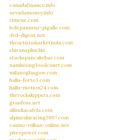
canadafinance.info
nevadamoney.info
rimene.com
ledepanneur-pigalle.com
dvd-digest.net
theartistsmarketnola.com
chiranaplus.biz
stackspancakebar.com
namheongfoodcourt.com
milanoglasgow.com
hallu-forte3.com
hallu-motion24.com
therockskippers.com
granfoss.net
allindiacafela.com
alpineskiracing2007.com
casino-vulkan-online.net
pitrepower.com
mediatown360.com