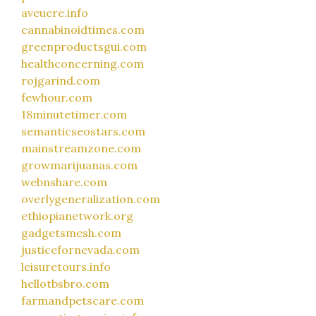
aveuere.info
cannabinoidtimes.com
greenproductsgui.com
healthconcerning.com
rojgarind.com
fewhour.com
18minutetimer.com
semanticseostars.com
mainstreamzone.com
growmarijuanas.com
webnshare.com
overlygeneralization.com
ethiopianetwork.org
gadgetsmesh.com
justicefornevada.com
leisuretours.info
hellotbsbro.com
farmandpetscare.com