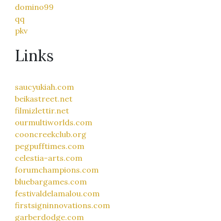
domino99
qq
pkv
Links
saucyukiah.com
beikastreet.net
filmizlettir.net
ourmultiworlds.com
cooncreekclub.org
pegpufftimes.com
celestia-arts.com
forumchampions.com
bluebargames.com
festivaldelamalou.com
firstsigninnovations.com
garberdodge.com