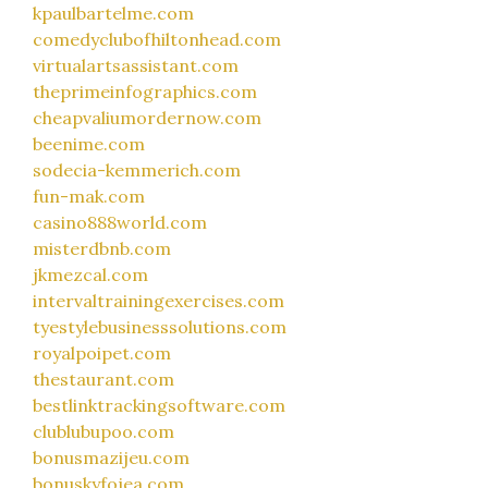
kpaulbartelme.com
comedyclubofhiltonhead.com
virtualartsassistant.com
theprimeinfographics.com
cheapvaliumordernow.com
beenime.com
sodecia-kemmerich.com
fun-mak.com
casino888world.com
misterdbnb.com
jkmezcal.com
intervaltrainingexercises.com
tyestylebusinesssolutions.com
royalpoipet.com
thestaurant.com
bestlinktrackingsoftware.com
clublubupoo.com
bonusmazijeu.com
bonuskyfojea.com