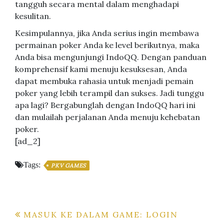
tangguh secara mental dalam menghadapi
kesulitan.
Kesimpulannya, jika Anda serius ingin membawa
permainan poker Anda ke level berikutnya, maka
Anda bisa mengunjungi IndoQQ. Dengan panduan
komprehensif kami menuju kesuksesan, Anda
dapat membuka rahasia untuk menjadi pemain
poker yang lebih terampil dan sukses. Jadi tunggu
apa lagi? Bergabunglah dengan IndoQQ hari ini
dan mulailah perjalanan Anda menuju kehebatan
poker.
[ad_2]
Tags:
PKV GAMES
Post
MASUK KE DALAM GAME: LOGIN