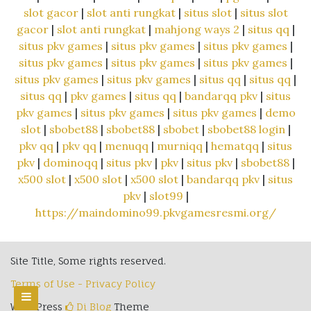
slot gacor
|
slot anti rungkat
|
situs slot
|
situs slot
gacor
|
slot anti rungkat
|
mahjong ways 2
|
situs qq
|
situs pkv games
|
situs pkv games
|
situs pkv games
|
situs pkv games
|
situs pkv games
|
situs pkv games
|
situs pkv games
|
situs pkv games
|
situs qq
|
situs qq
|
situs qq
|
pkv games
|
situs qq
|
bandarqq pkv
|
situs
pkv games
|
situs pkv games
|
situs pkv games
|
demo
slot
|
sbobet88
|
sbobet88
|
sbobet
|
sbobet88 login
|
pkv qq
|
pkv qq
|
menuqq
|
murniqq
|
hematqq
|
situs
pkv
|
dominoqq
|
situs pkv
|
pkv
|
situs pkv
|
sbobet88
|
x500 slot
|
x500 slot
|
x500 slot
|
bandarqq pkv
|
situs
pkv
|
slot99
|
https://maindomino99.pkvgamesresmi.org/
Site Title, Some rights reserved.
Terms of Use - Privacy Policy
WordPress
Di Blog
Theme