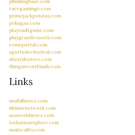
phishingbase.com
racegamings.com
primejackpotstay.com
pokugaa.com
playvaultgame.com
playgrandresorts.com
romsportal.com
sportsdocfestival.com
shestylestore.com
thingsiwontfinish.com
Links
usafullnewz.com
uktimenetwork.com
usaworldnewz.com
todayusaexplore.com
usalocality.com