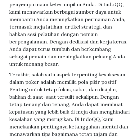
penyempurnaan keterampilan Anda. Di IndoQQ,
kami menawarkan berbagai sumber daya untuk
membantu Anda meningkatkan permainan Anda,
termasuk meja latihan, artikel strategi, dan
bahkan sesi pelatihan dengan pemain
berpengalaman. Dengan dedikasi dan kerja keras,
Anda dapat terus tumbuh dan berkembang
sebagai pemain dan meningkatkan peluang Anda
untuk menang besar.
Terakhir, salah satu aspek terpenting kesuksesan
dalam poker adalah memiliki pola pikir positif.
Penting untuk tetap fokus, sabar, dan disiplin,
bahkan di saat-saat tersulit sekalipun. Dengan
tetap tenang dan tenang, Anda dapat membuat
keputusan yang lebih baik di meja dan menghindari
kesalahan yang merugikan. Di IndoQQ, kami
menekankan pentingnya ketangguhan mental dan
menawarkan tips bagaimana tetap tajam dan