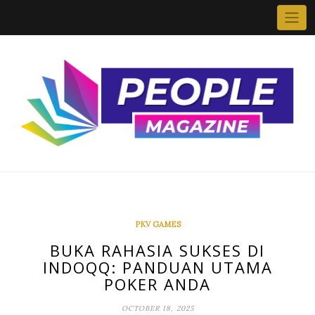
Skip
to
content
PKV GAMES
BUKA RAHASIA SUKSES DI
INDOQQ: PANDUAN UTAMA
POKER ANDA
OCTOBER 18, 2025