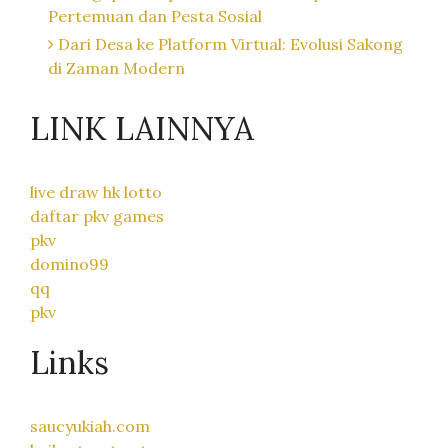
Pertemuan dan Pesta Sosial
Dari Desa ke Platform Virtual: Evolusi Sakong
di Zaman Modern
LINK LAINNYA
live draw hk lotto
daftar pkv games
pkv
domino99
qq
pkv
Links
saucyukiah.com