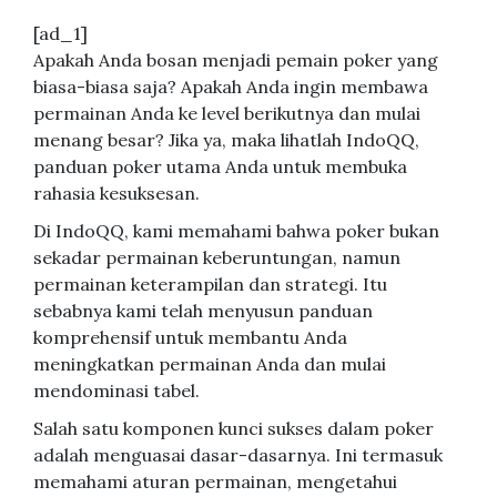
[ad_1]
Apakah Anda bosan menjadi pemain poker yang
biasa-biasa saja? Apakah Anda ingin membawa
permainan Anda ke level berikutnya dan mulai
menang besar? Jika ya, maka lihatlah IndoQQ,
panduan poker utama Anda untuk membuka
rahasia kesuksesan.
Di IndoQQ, kami memahami bahwa poker bukan
sekadar permainan keberuntungan, namun
permainan keterampilan dan strategi. Itu
sebabnya kami telah menyusun panduan
komprehensif untuk membantu Anda
meningkatkan permainan Anda dan mulai
mendominasi tabel.
Salah satu komponen kunci sukses dalam poker
adalah menguasai dasar-dasarnya. Ini termasuk
memahami aturan permainan, mengetahui