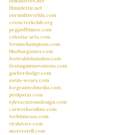
beikastreet.net
filmizlettir.net
ourmultiworlds.com
cooncreekclub.org
pegpufftimes.com
celestia-arts.com
forumchampions.com
bluebargames.com
festivaldelamalou.com
firstsigninnovations.com
garberdodge.com
swim-wears.com
forgrantedmedia.com
peolpstar.com
tylerscustomdesign.com
carworksonline.com
techtimesss.com
virylstore.com
motorstell.com