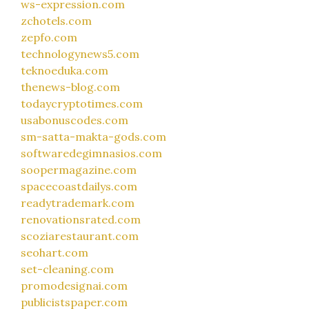
ws-expression.com
zchotels.com
zepfo.com
technologynews5.com
teknoeduka.com
thenews-blog.com
todaycryptotimes.com
usabonuscodes.com
sm-satta-makta-gods.com
softwaredegimnasios.com
soopermagazine.com
spacecoastdailys.com
readytrademark.com
renovationsrated.com
scoziarestaurant.com
seohart.com
set-cleaning.com
promodesignai.com
publicistspaper.com