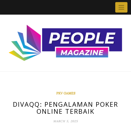
Skip
to
content
PKV GAMES
DIVAQQ: PENGALAMAN POKER
ONLINE TERBAIK
MARCH 5, 2025