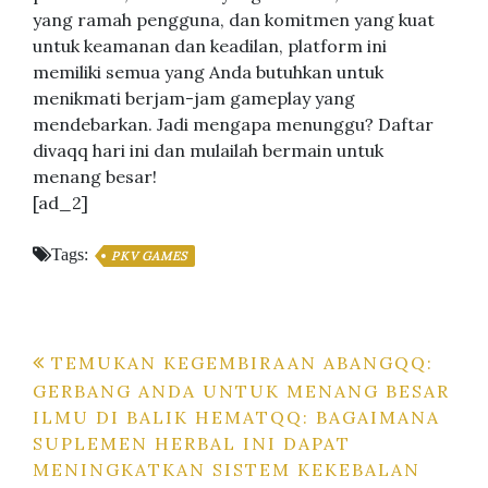
yang ramah pengguna, dan komitmen yang kuat
untuk keamanan dan keadilan, platform ini
memiliki semua yang Anda butuhkan untuk
menikmati berjam-jam gameplay yang
mendebarkan. Jadi mengapa menunggu? Daftar
divaqq hari ini dan mulailah bermain untuk
menang besar!
[ad_2]
Tags:
PKV GAMES
Post
TEMUKAN KEGEMBIRAAN ABANGQQ:
GERBANG ANDA UNTUK MENANG BESAR
navigation
ILMU DI BALIK HEMATQQ: BAGAIMANA
SUPLEMEN HERBAL INI DAPAT
MENINGKATKAN SISTEM KEKEBALAN