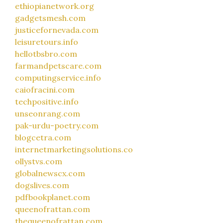
ethiopianetwork.org
gadgetsmesh.com
justicefornevada.com
leisuretours.info
hellotbsbro.com
farmandpetscare.com
computingservice.info
caiofracini.com
techpositive.info
unseonrang.com
pak-urdu-poetry.com
blogcetra.com
internetmarketingsolutions.co
ollystvs.com
globalnewscx.com
dogslives.com
pdfbookplanet.com
queenofrattan.com
thequeenofrattan.com