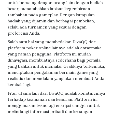
untuk bersaing dengan orang lain dengan hadiah
besar, menambahkan lapisan kegembiraan
tambahan pada gameplay. Dengan kumpulan
hadiah yang dijamin dan berbagai pembelian,
selalu ada turnamen yang sesuai dengan
preferensi Anda.
Salah satu hal yang membedakan DivaQQ dari
platform poker online lainnya adalah antarmuka
yang ramah pengguna. Platform ini mudah
dinavigasi, membuatnya sederhana bagi pemula
yang bahkan untuk memulai. Grafiknya terkemuka,
menciptakan pengalaman bermain game yang
realistis dan mendalam yang akan membuat Anda
kembali lagi.
Fitur utama lain dari DivaQQ adalah komitmennya
terhadap keamanan dan keadilan. Platform ini
menggunakan teknologi enkripsi canggih untuk
melindungi informasi pribadi dan keuangan