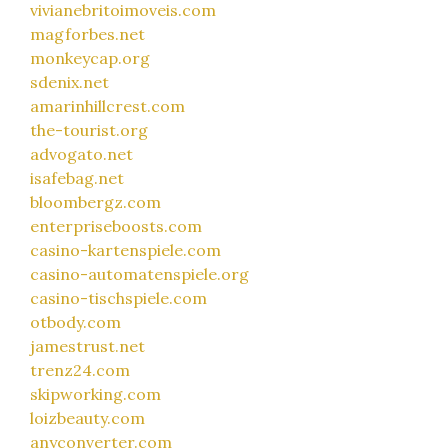
vivianebritoimoveis.com
magforbes.net
monkeycap.org
sdenix.net
amarinhillcrest.com
the-tourist.org
advogato.net
isafebag.net
bloombergz.com
enterpriseboosts.com
casino-kartenspiele.com
casino-automatenspiele.org
casino-tischspiele.com
otbody.com
jamestrust.net
trenz24.com
skipworking.com
loizbeauty.com
anyconverter.com