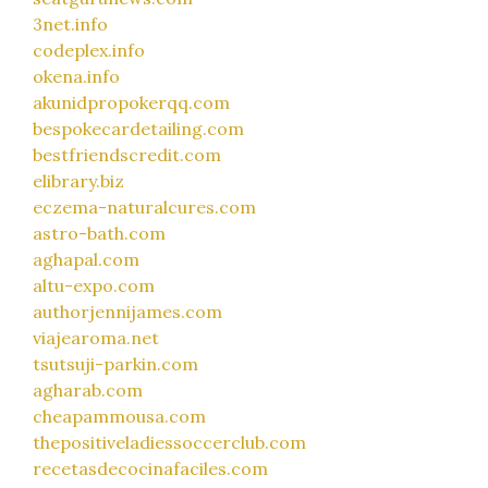
3net.info
codeplex.info
okena.info
akunidpropokerqq.com
bespokecardetailing.com
bestfriendscredit.com
elibrary.biz
eczema-naturalcures.com
astro-bath.com
aghapal.com
altu-expo.com
authorjennijames.com
viajearoma.net
tsutsuji-parkin.com
agharab.com
cheapammousa.com
thepositiveladiessoccerclub.com
recetasdecocinafaciles.com