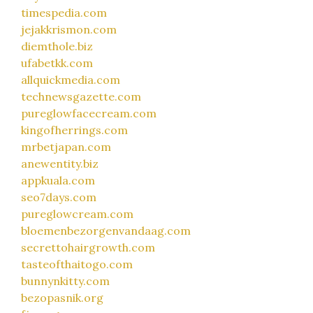
timespedia.com
jejakkrismon.com
diemthole.biz
ufabetkk.com
allquickmedia.com
technewsgazette.com
pureglowfacecream.com
kingofherrings.com
mrbetjapan.com
anewentity.biz
appkuala.com
seo7days.com
pureglowcream.com
bloemenbezorgenvandaag.com
secrettohairgrowth.com
tasteofthaitogo.com
bunnynkitty.com
bezopasnik.org