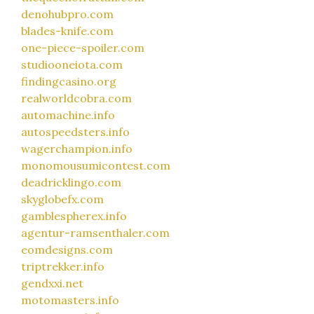
denohubpro.com
blades-knife.com
one-piece-spoiler.com
studiooneiota.com
findingcasino.org
realworldcobra.com
automachine.info
autospeedsters.info
wagerchampion.info
monomousumicontest.com
deadricklingo.com
skyglobefx.com
gamblespherex.info
agentur-ramsenthaler.com
eomdesigns.com
triptrekker.info
gendxxi.net
motomasters.info