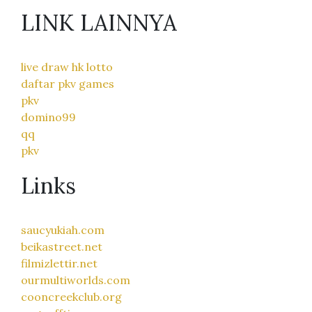
LINK LAINNYA
live draw hk lotto
daftar pkv games
pkv
domino99
qq
pkv
Links
saucyukiah.com
beikastreet.net
filmizlettir.net
ourmultiworlds.com
cooncreekclub.org