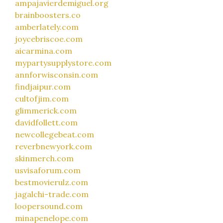
ampajavierdemiguel.org
brainboosters.co
amberlately.com
joycebriscoe.com
aicarmina.com
mypartysupplystore.com
annforwisconsin.com
findjaipur.com
cultofjim.com
glimmerick.com
davidfollett.com
newcollegebeat.com
reverbnewyork.com
skinmerch.com
usvisaforum.com
bestmovierulz.com
jagalchi-trade.com
loopersound.com
minapenelope.com