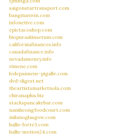
fjmnxga.com
saigonstartransport.com
bangmaxwin.com
infonetive.com
epictacoshop.com
biopuraskinserum.com
californiafinances.info
canadafinance.info
nevadamoney.info
rimene.com
ledepanneur-pigalle.com
dvd-digest.net
theartistsmarketnola.com
chiranaplus.biz
stackspancakebar.com
namheongfoodcourt.com
milanoglasgow.com
hallu-forte3.com
hallu-motion24.com