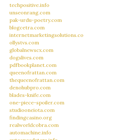
techpositive.info
unseonrang.com
pak-urdu-poetry.com
blogcetra.com
internetmarketingsolutions.co
ollystvs.com
globalnewscx.com
dogslives.com
pdfbookplanet.com
queenofrattan.com
thequeenofrattan.com
denohubpro.com
blades-knife.com
one-piece-spoiler.com
studiooneiota.com
findingcasino.org
realworldcobra.com
automachine.info
autospeedsters.info