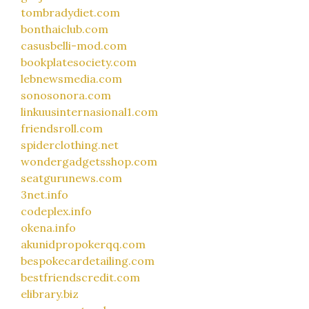
tombradydiet.com
bonthaiclub.com
casusbelli-mod.com
bookplatesociety.com
lebnewsmedia.com
sonosonora.com
linkuusinternasional1.com
friendsroll.com
spiderclothing.net
wondergadgetsshop.com
seatgurunews.com
3net.info
codeplex.info
okena.info
akunidpropokerqq.com
bespokecardetailing.com
bestfriendscredit.com
elibrary.biz