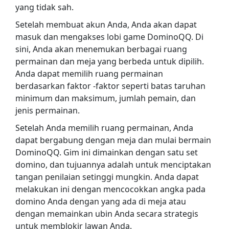
yang tidak sah.
Setelah membuat akun Anda, Anda akan dapat
masuk dan mengakses lobi game DominoQQ. Di
sini, Anda akan menemukan berbagai ruang
permainan dan meja yang berbeda untuk dipilih.
Anda dapat memilih ruang permainan
berdasarkan faktor -faktor seperti batas taruhan
minimum dan maksimum, jumlah pemain, dan
jenis permainan.
Setelah Anda memilih ruang permainan, Anda
dapat bergabung dengan meja dan mulai bermain
DominoQQ. Gim ini dimainkan dengan satu set
domino, dan tujuannya adalah untuk menciptakan
tangan penilaian setinggi mungkin. Anda dapat
melakukan ini dengan mencocokkan angka pada
domino Anda dengan yang ada di meja atau
dengan memainkan ubin Anda secara strategis
untuk memblokir lawan Anda.