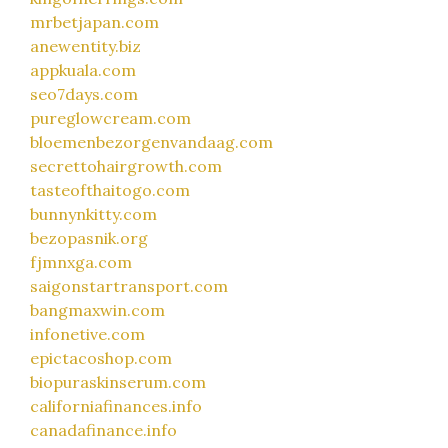
mrbetjapan.com
anewentity.biz
appkuala.com
seo7days.com
pureglowcream.com
bloemenbezorgenvandaag.com
secrettohairgrowth.com
tasteofthaitogo.com
bunnynkitty.com
bezopasnik.org
fjmnxga.com
saigonstartransport.com
bangmaxwin.com
infonetive.com
epictacoshop.com
biopuraskinserum.com
californiafinances.info
canadafinance.info