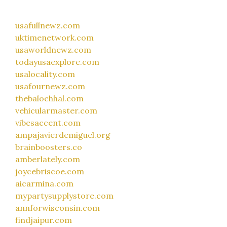
usafullnewz.com
uktimenetwork.com
usaworldnewz.com
todayusaexplore.com
usalocality.com
usafournewz.com
thebalochhal.com
vehicularmaster.com
vibesaccent.com
ampajavierdemiguel.org
brainboosters.co
amberlately.com
joycebriscoe.com
aicarmina.com
mypartysupplystore.com
annforwisconsin.com
findjaipur.com