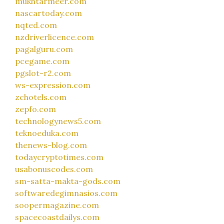
mukhtarmeer.com
nascartoday.com
nqted.com
nzdriverlicence.com
pagalguru.com
pcegame.com
pgslot-r2.com
ws-expression.com
zchotels.com
zepfo.com
technologynews5.com
teknoeduka.com
thenews-blog.com
todaycryptotimes.com
usabonuscodes.com
sm-satta-makta-gods.com
softwaredegimnasios.com
soopermagazine.com
spacecoastdailys.com