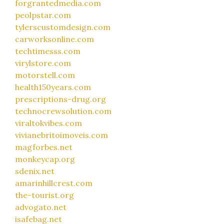
forgrantedmedia.com
peolpstar.com
tylerscustomdesign.com
carworksonline.com
techtimesss.com
virylstore.com
motorstell.com
health150years.com
prescriptions-drug.org
technocrewsolution.com
viraltokvibes.com
vivianebritoimoveis.com
magforbes.net
monkeycap.org
sdenix.net
amarinhillcrest.com
the-tourist.org
advogato.net
isafebag.net