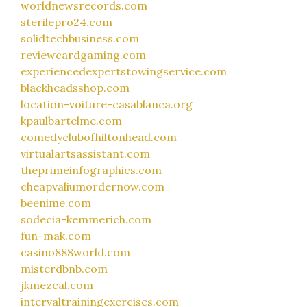
worldnewsrecords.com
sterilepro24.com
solidtechbusiness.com
reviewcardgaming.com
experiencedexpertstowingservice.com
blackheadsshop.com
location-voiture-casablanca.org
kpaulbartelme.com
comedyclubofhiltonhead.com
virtualartsassistant.com
theprimeinfographics.com
cheapvaliumordernow.com
beenime.com
sodecia-kemmerich.com
fun-mak.com
casino888world.com
misterdbnb.com
jkmezcal.com
intervaltrainingexercises.com