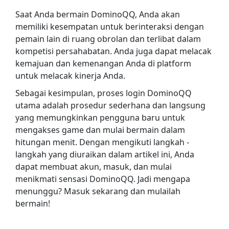
Saat Anda bermain DominoQQ, Anda akan
memiliki kesempatan untuk berinteraksi dengan
pemain lain di ruang obrolan dan terlibat dalam
kompetisi persahabatan. Anda juga dapat melacak
kemajuan dan kemenangan Anda di platform
untuk melacak kinerja Anda.
Sebagai kesimpulan, proses login DominoQQ
utama adalah prosedur sederhana dan langsung
yang memungkinkan pengguna baru untuk
mengakses game dan mulai bermain dalam
hitungan menit. Dengan mengikuti langkah -
langkah yang diuraikan dalam artikel ini, Anda
dapat membuat akun, masuk, dan mulai
menikmati sensasi DominoQQ. Jadi mengapa
menunggu? Masuk sekarang dan mulailah
bermain!