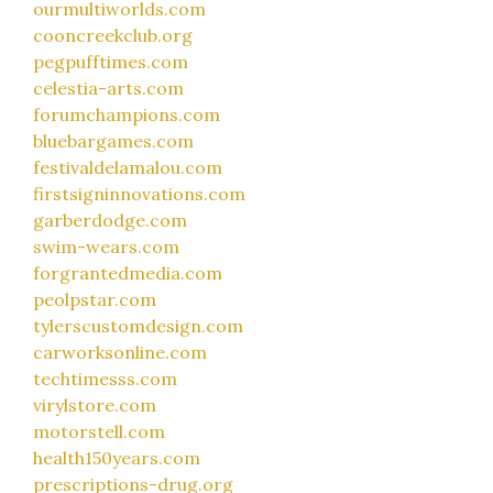
ourmultiworlds.com
cooncreekclub.org
pegpufftimes.com
celestia-arts.com
forumchampions.com
bluebargames.com
festivaldelamalou.com
firstsigninnovations.com
garberdodge.com
swim-wears.com
forgrantedmedia.com
peolpstar.com
tylerscustomdesign.com
carworksonline.com
techtimesss.com
virylstore.com
motorstell.com
health150years.com
prescriptions-drug.org