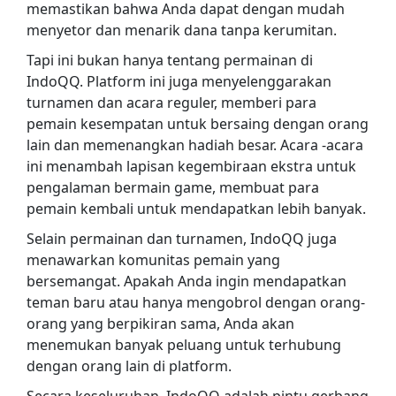
memastikan bahwa Anda dapat dengan mudah
menyetor dan menarik dana tanpa kerumitan.
Tapi ini bukan hanya tentang permainan di
IndoQQ. Platform ini juga menyelenggarakan
turnamen dan acara reguler, memberi para
pemain kesempatan untuk bersaing dengan orang
lain dan memenangkan hadiah besar. Acara -acara
ini menambah lapisan kegembiraan ekstra untuk
pengalaman bermain game, membuat para
pemain kembali untuk mendapatkan lebih banyak.
Selain permainan dan turnamen, IndoQQ juga
menawarkan komunitas pemain yang
bersemangat. Apakah Anda ingin mendapatkan
teman baru atau hanya mengobrol dengan orang-
orang yang berpikiran sama, Anda akan
menemukan banyak peluang untuk terhubung
dengan orang lain di platform.
Secara keseluruhan, IndoQQ adalah pintu gerbang