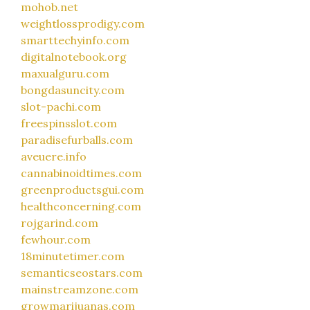
mohob.net
weightlossprodigy.com
smarttechyinfo.com
digitalnotebook.org
maxualguru.com
bongdasuncity.com
slot-pachi.com
freespinsslot.com
paradisefurballs.com
aveuere.info
cannabinoidtimes.com
greenproductsgui.com
healthconcerning.com
rojgarind.com
fewhour.com
18minutetimer.com
semanticseostars.com
mainstreamzone.com
growmarijuanas.com