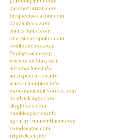
pdfbookplanet.com
queenofrattan.com
thequeenofrattan.com
denohubpro.com
blades-knife.com
one-piece-spoiler.com
studiooneiota.com
findingcasino.org
realworldcobra.com
automachine.info
autospeedsters.info
wagerchampion.info
monomousumicontest.com
deadricklingo.com
skyglobefx.com
gamblespherex.info
agentur-ramsenthaler.com
eomdesigns.com
triptrekker.info