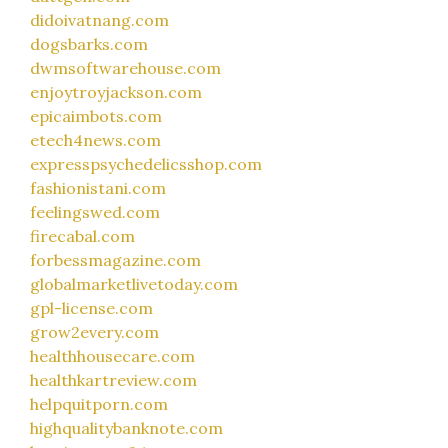
didoivatnang.com
dogsbarks.com
dwmsoftwarehouse.com
enjoytroyjackson.com
epicaimbots.com
etech4news.com
expresspsychedelicsshop.com
fashionistani.com
feelingswed.com
firecabal.com
forbessmagazine.com
globalmarketlivetoday.com
gpl-license.com
grow2every.com
healthhousecare.com
healthkartreview.com
helpquitporn.com
highqualitybanknote.com