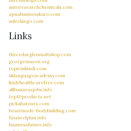
autoresearchchemicals.com
apnabusinesskaro.com
suleckiego.com
Links
thecedarglenmaltshop.com
georgemason.org
topicinhindi.com
uklanguageacademy.com
lindehealthcarefree.com
allbusinessjobs.info
top10products.net
pickabatours.com
beastmode-bodybuilding.com
financelplan.info
businessfuture.info