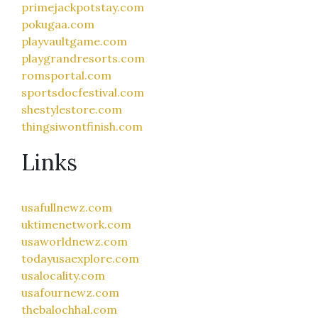
primejackpotstay.com
pokugaa.com
playvaultgame.com
playgrandresorts.com
romsportal.com
sportsdocfestival.com
shestylestore.com
thingsiwontfinish.com
Links
usafullnewz.com
uktimenetwork.com
usaworldnewz.com
todayusaexplore.com
usalocality.com
usafournewz.com
thebalochhal.com