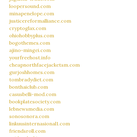
loopersound.com
minapenelope.com
justicereformalliance.com
cryptoglax.com
ohiohobbyplus.com
bogothemes.com
ajino-mingei.com
yourfreehost.info
cheapnorthfacejacketsm.com
gurjoshhomes.com
tombradydiet.com
bonthaiclub.com
casusbelli-mod.com
bookplatesociety.com
lebnewsmedia.com
sonosonora.com
linkuusinternasional1.com
friendsroll.com