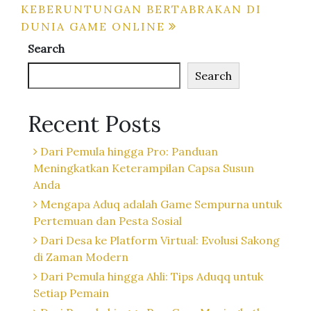
KEBERUNTUNGAN BERTABRAKAN DI
DUNIA GAME ONLINE
Search
Search
Recent Posts
Dari Pemula hingga Pro: Panduan
Meningkatkan Keterampilan Capsa Susun
Anda
Mengapa Aduq adalah Game Sempurna untuk
Pertemuan dan Pesta Sosial
Dari Desa ke Platform Virtual: Evolusi Sakong
di Zaman Modern
Dari Pemula hingga Ahli: Tips Aduqq untuk
Setiap Pemain