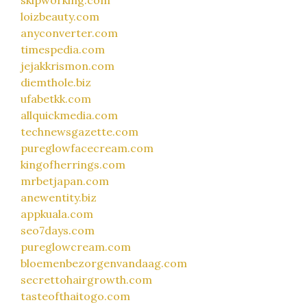
loizbeauty.com
anyconverter.com
timespedia.com
jejakkrismon.com
diemthole.biz
ufabetkk.com
allquickmedia.com
technewsgazette.com
pureglowfacecream.com
kingofherrings.com
mrbetjapan.com
anewentity.biz
appkuala.com
seo7days.com
pureglowcream.com
bloemenbezorgenvandaag.com
secrettohairgrowth.com
tasteofthaitogo.com