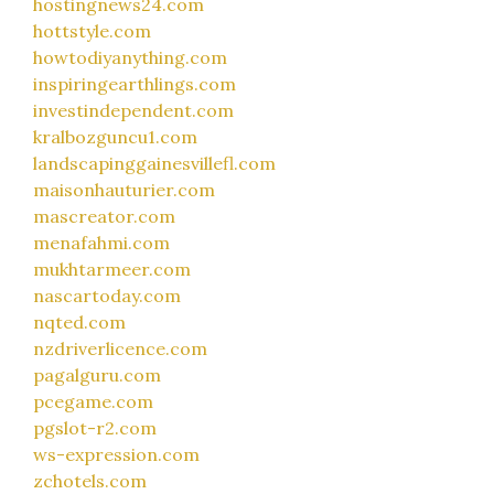
hostingnews24.com
hottstyle.com
howtodiyanything.com
inspiringearthlings.com
investindependent.com
kralbozguncu1.com
landscapinggainesvillefl.com
maisonhauturier.com
mascreator.com
menafahmi.com
mukhtarmeer.com
nascartoday.com
nqted.com
nzdriverlicence.com
pagalguru.com
pcegame.com
pgslot-r2.com
ws-expression.com
zchotels.com