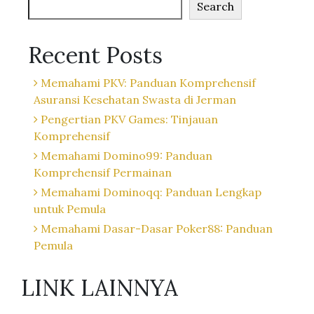
Search
Recent Posts
Memahami PKV: Panduan Komprehensif
Asuransi Kesehatan Swasta di Jerman
Pengertian PKV Games: Tinjauan
Komprehensif
Memahami Domino99: Panduan
Komprehensif Permainan
Memahami Dominoqq: Panduan Lengkap
untuk Pemula
Memahami Dasar-Dasar Poker88: Panduan
Pemula
LINK LAINNYA