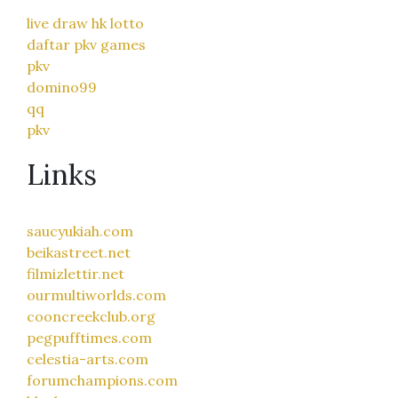
live draw hk lotto
daftar pkv games
pkv
domino99
qq
pkv
Links
saucyukiah.com
beikastreet.net
filmizlettir.net
ourmultiworlds.com
cooncreekclub.org
pegpufftimes.com
celestia-arts.com
forumchampions.com