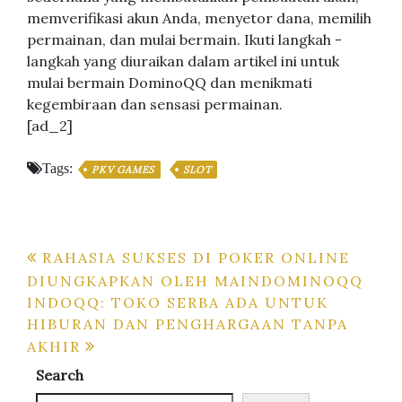
memverifikasi akun Anda, menyetor dana, memilih
permainan, dan mulai bermain. Ikuti langkah -
langkah yang diuraikan dalam artikel ini untuk
mulai bermain DominoQQ dan menikmati
kegembiraan dan sensasi permainan.
[ad_2]
Tags:
PKV GAMES
SLOT
Post
RAHASIA SUKSES DI POKER ONLINE
DIUNGKAPKAN OLEH MAINDOMINOQQ
navigation
INDOQQ: TOKO SERBA ADA UNTUK
HIBURAN DAN PENGHARGAAN TANPA
AKHIR
Search