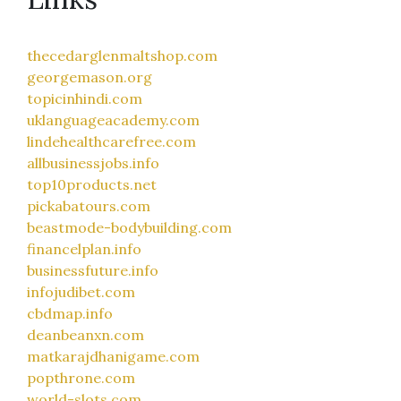
thecedarglenmaltshop.com
georgemason.org
topicinhindi.com
uklanguageacademy.com
lindehealthcarefree.com
allbusinessjobs.info
top10products.net
pickabatours.com
beastmode-bodybuilding.com
financelplan.info
businessfuture.info
infojudibet.com
cbdmap.info
deanbeanxn.com
matkarajdhanigame.com
popthrone.com
world-slots.com