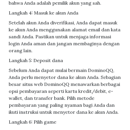
bahwa Anda adalah pemilik akun yang sah.
Langkah 4: Masuk ke akun Anda
Setelah akun Anda diverifikasi, Anda dapat masuk
ke akun Anda menggunakan alamat email dan kata
sandi Anda. Pastikan untuk menjaga informasi
login Anda aman dan jangan membaginya dengan
orang lain.
Langkah 5: Deposit dana
Sebelum Anda dapat mulai bermain DominoQQ,
Anda perlu menyetor dana ke akun Anda. Sebagian
besar situs web DominoQQ menawarkan berbagai
opsi pembayaran seperti kartu kredit/debit, e-
wallet, dan transfer bank. Pilih metode
pembayaran yang paling nyaman bagi Anda dan
ikuti instruksi untuk menyetor dana ke akun Anda.
Langkah 6: Pilih game