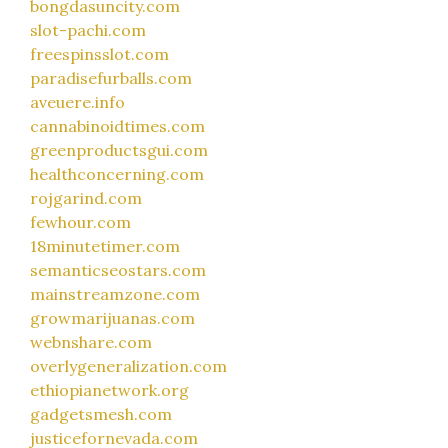
bongdasuncity.com
slot-pachi.com
freespinsslot.com
paradisefurballs.com
aveuere.info
cannabinoidtimes.com
greenproductsgui.com
healthconcerning.com
rojgarind.com
fewhour.com
18minutetimer.com
semanticseostars.com
mainstreamzone.com
growmarijuanas.com
webnshare.com
overlygeneralization.com
ethiopianetwork.org
gadgetsmesh.com
justicefornevada.com