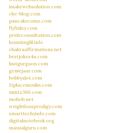
imakewebsolution.com
che-blog.com
pancakecoinz.com
flyfinley.com
prideconsultation.com
hountinglil.info
chakraaffirmations.net
bestjokes4u.com
lustgurgaon.com
geniejaar.com
bobbyslot.com
11placemoulin.com
mintz360.com
mohob.net
weightlossprodigy.com
smarttechyinfo.com
digitalnotebook.org
maxualguru.com