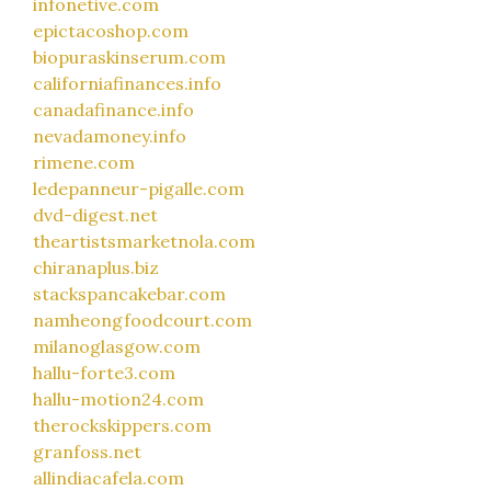
infonetive.com
epictacoshop.com
biopuraskinserum.com
californiafinances.info
canadafinance.info
nevadamoney.info
rimene.com
ledepanneur-pigalle.com
dvd-digest.net
theartistsmarketnola.com
chiranaplus.biz
stackspancakebar.com
namheongfoodcourt.com
milanoglasgow.com
hallu-forte3.com
hallu-motion24.com
therockskippers.com
granfoss.net
allindiacafela.com