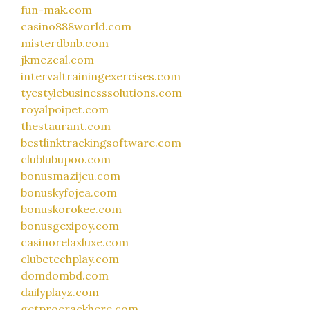
fun-mak.com
casino888world.com
misterdbnb.com
jkmezcal.com
intervaltrainingexercises.com
tyestylebusinesssolutions.com
royalpoipet.com
thestaurant.com
bestlinktrackingsoftware.com
clublubupoo.com
bonusmazijeu.com
bonuskyfojea.com
bonuskorokee.com
bonusgexipoy.com
casinorelaxluxe.com
clubetechplay.com
domdombd.com
dailyplayz.com
getprocrackhere.com