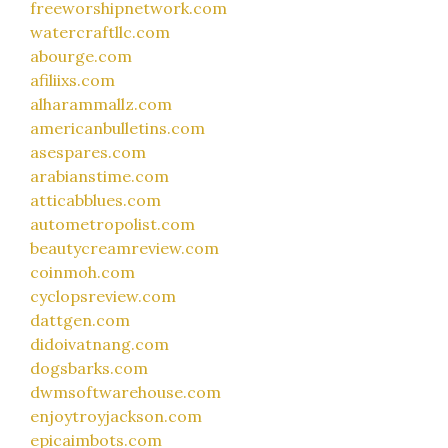
freeworshipnetwork.com
watercraftllc.com
abourge.com
afiliixs.com
alharammallz.com
americanbulletins.com
asespares.com
arabianstime.com
atticabblues.com
autometropolist.com
beautycreamreview.com
coinmoh.com
cyclopsreview.com
dattgen.com
didoivatnang.com
dogsbarks.com
dwmsoftwarehouse.com
enjoytroyjackson.com
epicaimbots.com