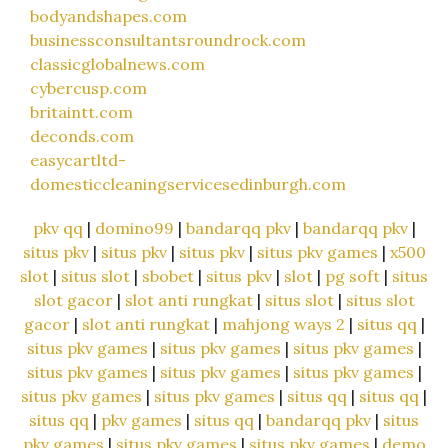
bodyandshapes.com
businessconsultantsroundrock.com
classicglobalnews.com
cybercusp.com
britaintt.com
deconds.com
easycartltd-
domesticcleaningservicesedinburgh.com
pkv qq
|
domino99
|
bandarqq pkv
|
bandarqq pkv
|
situs pkv
|
situs pkv
|
situs pkv
|
situs pkv games
|
x500
slot
|
situs slot
|
sbobet
|
situs pkv
|
slot
|
pg soft
|
situs
slot gacor
|
slot anti rungkat
|
situs slot
|
situs slot
gacor
|
slot anti rungkat
|
mahjong ways 2
|
situs qq
|
situs pkv games
|
situs pkv games
|
situs pkv games
|
situs pkv games
|
situs pkv games
|
situs pkv games
|
situs pkv games
|
situs pkv games
|
situs qq
|
situs qq
|
situs qq
|
pkv games
|
situs qq
|
bandarqq pkv
|
situs
pkv games
|
situs pkv games
|
situs pkv games
|
demo