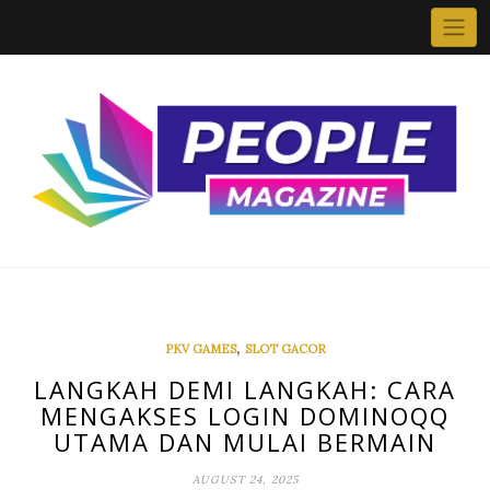
Skip
to
content
,
PKV GAMES
SLOT GACOR
LANGKAH DEMI LANGKAH: CARA
MENGAKSES LOGIN DOMINOQQ
UTAMA DAN MULAI BERMAIN
AUGUST 24, 2025