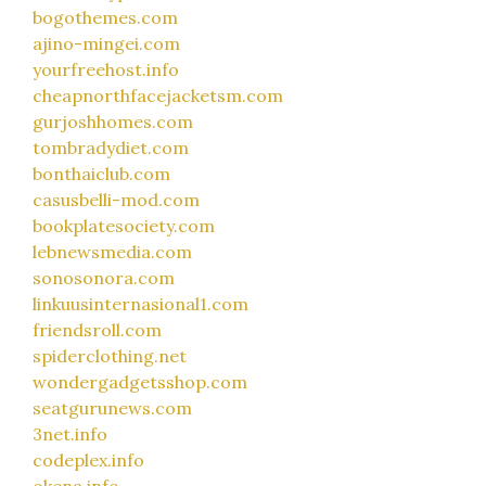
bogothemes.com
ajino-mingei.com
yourfreehost.info
cheapnorthfacejacketsm.com
gurjoshhomes.com
tombradydiet.com
bonthaiclub.com
casusbelli-mod.com
bookplatesociety.com
lebnewsmedia.com
sonosonora.com
linkuusinternasional1.com
friendsroll.com
spiderclothing.net
wondergadgetsshop.com
seatgurunews.com
3net.info
codeplex.info
okena.info