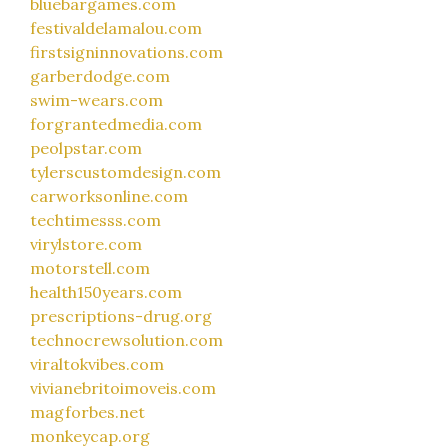
bluebargames.com
festivaldelamalou.com
firstsigninnovations.com
garberdodge.com
swim-wears.com
forgrantedmedia.com
peolpstar.com
tylerscustomdesign.com
carworksonline.com
techtimesss.com
virylstore.com
motorstell.com
health150years.com
prescriptions-drug.org
technocrewsolution.com
viraltokvibes.com
vivianebritoimoveis.com
magforbes.net
monkeycap.org