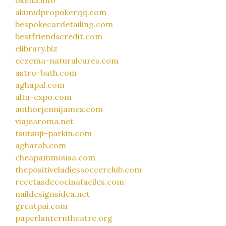
akunidpropokerqq.com
bespokecardetailing.com
bestfriendscredit.com
elibrary.biz
eczema-naturalcures.com
astro-bath.com
aghapal.com
altu-expo.com
authorjennijames.com
viajearoma.net
tsutsuji-parkin.com
agharab.com
cheapammousa.com
thepositiveladiessoccerclub.com
recetasdecocinafaciles.com
naildesignsidea.net
greatpai.com
paperlanterntheatre.org