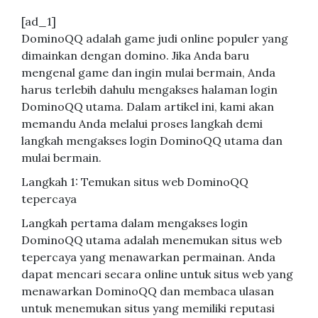
[ad_1]
DominoQQ adalah game judi online populer yang
dimainkan dengan domino. Jika Anda baru
mengenal game dan ingin mulai bermain, Anda
harus terlebih dahulu mengakses halaman login
DominoQQ utama. Dalam artikel ini, kami akan
memandu Anda melalui proses langkah demi
langkah mengakses login DominoQQ utama dan
mulai bermain.
Langkah 1: Temukan situs web DominoQQ
tepercaya
Langkah pertama dalam mengakses login
DominoQQ utama adalah menemukan situs web
tepercaya yang menawarkan permainan. Anda
dapat mencari secara online untuk situs web yang
menawarkan DominoQQ dan membaca ulasan
untuk menemukan situs yang memiliki reputasi