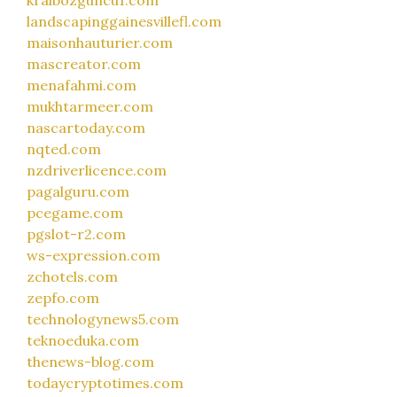
landscapinggainesvillefl.com
maisonhauturier.com
mascreator.com
menafahmi.com
mukhtarmeer.com
nascartoday.com
nqted.com
nzdriverlicence.com
pagalguru.com
pcegame.com
pgslot-r2.com
ws-expression.com
zchotels.com
zepfo.com
technologynews5.com
teknoeduka.com
thenews-blog.com
todaycryptotimes.com