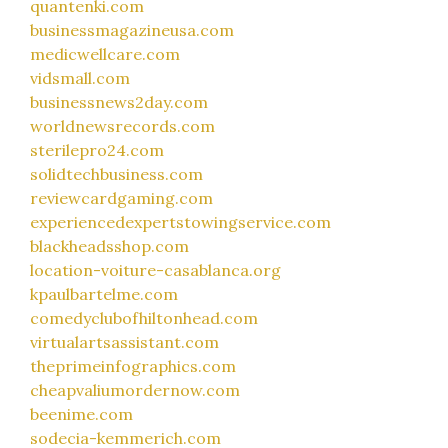
quantenki.com
businessmagazineusa.com
medicwellcare.com
vidsmall.com
businessnews2day.com
worldnewsrecords.com
sterilepro24.com
solidtechbusiness.com
reviewcardgaming.com
experiencedexpertstowingservice.com
blackheadsshop.com
location-voiture-casablanca.org
kpaulbartelme.com
comedyclubofhiltonhead.com
virtualartsassistant.com
theprimeinfographics.com
cheapvaliumordernow.com
beenime.com
sodecia-kemmerich.com