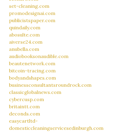
set-cleaning.com
promodesignai.com
publicistspaper.com
quindaily.com
abosulte.com
aiverse24.com
anubella.com
audiobooksonaudible.com
beautenetwork.com
bitcoin-tracing.com
bodyandshapes.com
businessconsultantsroundrock.com
classicglobalnews.com
cybercusp.com
britaintt.com
deconds.com
easycartltd-
domesticcleaningservicesedinburgh.com