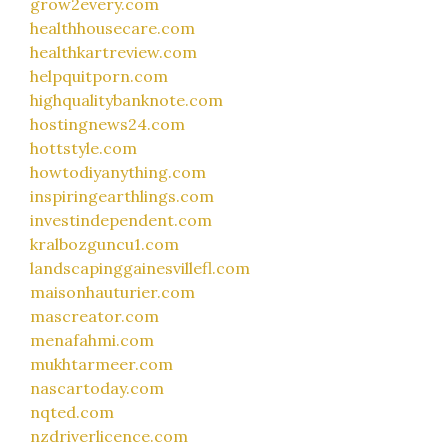
grow2every.com
healthhousecare.com
healthkartreview.com
helpquitporn.com
highqualitybanknote.com
hostingnews24.com
hottstyle.com
howtodiyanything.com
inspiringearthlings.com
investindependent.com
kralbozguncu1.com
landscapinggainesvillefl.com
maisonhauturier.com
mascreator.com
menafahmi.com
mukhtarmeer.com
nascartoday.com
nqted.com
nzdriverlicence.com