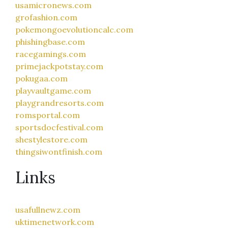
usamicronews.com
grofashion.com
pokemongoevolutioncalc.com
phishingbase.com
racegamings.com
primejackpotstay.com
pokugaa.com
playvaultgame.com
playgrandresorts.com
romsportal.com
sportsdocfestival.com
shestylestore.com
thingsiwontfinish.com
Links
usafullnewz.com
uktimenetwork.com