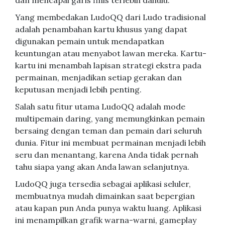
Yang membedakan LudoQQ dari Ludo tradisional
adalah penambahan kartu khusus yang dapat
digunakan pemain untuk mendapatkan
keuntungan atau menyabot lawan mereka. Kartu-
kartu ini menambah lapisan strategi ekstra pada
permainan, menjadikan setiap gerakan dan
keputusan menjadi lebih penting.
Salah satu fitur utama LudoQQ adalah mode
multipemain daring, yang memungkinkan pemain
bersaing dengan teman dan pemain dari seluruh
dunia. Fitur ini membuat permainan menjadi lebih
seru dan menantang, karena Anda tidak pernah
tahu siapa yang akan Anda lawan selanjutnya.
LudoQQ juga tersedia sebagai aplikasi seluler,
membuatnya mudah dimainkan saat bepergian
atau kapan pun Anda punya waktu luang. Aplikasi
ini menampilkan grafik warna-warni, gameplay