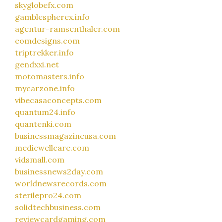
skyglobefx.com
gamblespherex.info
agentur-ramsenthaler.com
eomdesigns.com
triptrekker.info
gendxxi.net
motomasters.info
mycarzone.info
vibecasaconcepts.com
quantum24.info
quantenki.com
businessmagazineusa.com
medicwellcare.com
vidsmall.com
businessnews2day.com
worldnewsrecords.com
sterilepro24.com
solidtechbusiness.com
reviewcardgaming.com