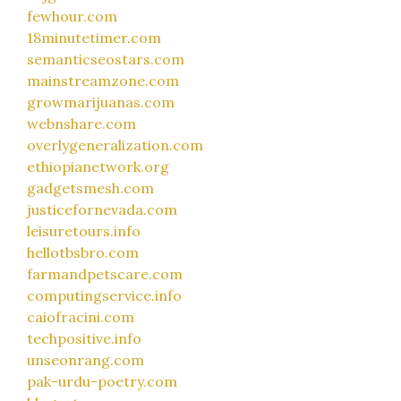
fewhour.com
18minutetimer.com
semanticseostars.com
mainstreamzone.com
growmarijuanas.com
webnshare.com
overlygeneralization.com
ethiopianetwork.org
gadgetsmesh.com
justicefornevada.com
leisuretours.info
hellotbsbro.com
farmandpetscare.com
computingservice.info
caiofracini.com
techpositive.info
unseonrang.com
pak-urdu-poetry.com