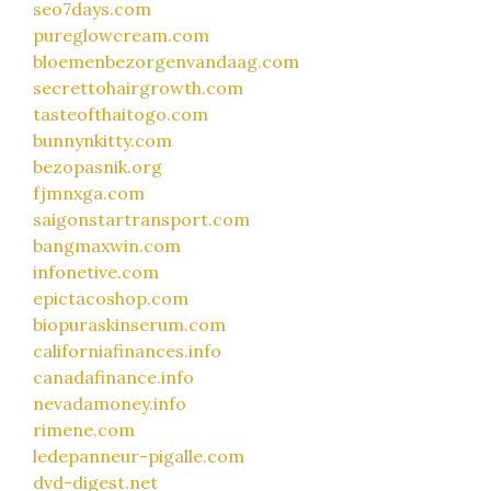
seo7days.com
pureglowcream.com
bloemenbezorgenvandaag.com
secrettohairgrowth.com
tasteofthaitogo.com
bunnynkitty.com
bezopasnik.org
fjmnxga.com
saigonstartransport.com
bangmaxwin.com
infonetive.com
epictacoshop.com
biopuraskinserum.com
californiafinances.info
canadafinance.info
nevadamoney.info
rimene.com
ledepanneur-pigalle.com
dvd-digest.net