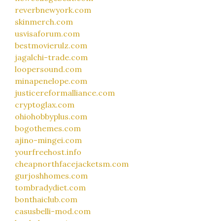
reverbnewyork.com
skinmerch.com
usvisaforum.com
bestmovierulz.com
jagalchi-trade.com
loopersound.com
minapenelope.com
justicereformalliance.com
cryptoglax.com
ohiohobbyplus.com
bogothemes.com
ajino-mingei.com
yourfreehost.info
cheapnorthfacejacketsm.com
gurjoshhomes.com
tombradydiet.com
bonthaiclub.com
casusbelli-mod.com