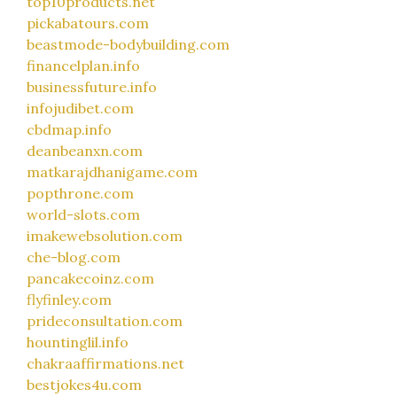
top10products.net
pickabatours.com
beastmode-bodybuilding.com
financelplan.info
businessfuture.info
infojudibet.com
cbdmap.info
deanbeanxn.com
matkarajdhanigame.com
popthrone.com
world-slots.com
imakewebsolution.com
che-blog.com
pancakecoinz.com
flyfinley.com
prideconsultation.com
hountinglil.info
chakraaffirmations.net
bestjokes4u.com