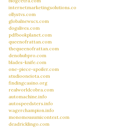
blogcetra.com
internetmarketingsolutions.co
ollystvs.com
globalnewscx.com
dogslives.com
pdfbookplanet.com
queenofrattan.com
thequeenofrattan.com
denohubpro.com
blades-knife.com
one-piece-spoiler.com
studiooneiota.com
findingcasino.org
realworldcobra.com
automachine.info
autospeedsters.info
wagerchampion.info
monomousumicontest.com
deadricklingo.com