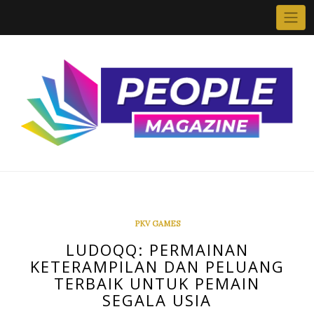
Skip
to
content
PKV GAMES
LUDOQQ: PERMAINAN
KETERAMPILAN DAN PELUANG
TERBAIK UNTUK PEMAIN
SEGALA USIA