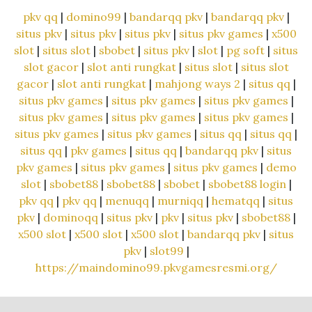
pkv qq
|
domino99
|
bandarqq pkv
|
bandarqq pkv
|
situs pkv
|
situs pkv
|
situs pkv
|
situs pkv games
|
x500
slot
|
situs slot
|
sbobet
|
situs pkv
|
slot
|
pg soft
|
situs
slot gacor
|
slot anti rungkat
|
situs slot
|
situs slot
gacor
|
slot anti rungkat
|
mahjong ways 2
|
situs qq
|
situs pkv games
|
situs pkv games
|
situs pkv games
|
situs pkv games
|
situs pkv games
|
situs pkv games
|
situs pkv games
|
situs pkv games
|
situs qq
|
situs qq
|
situs qq
|
pkv games
|
situs qq
|
bandarqq pkv
|
situs
pkv games
|
situs pkv games
|
situs pkv games
|
demo
slot
|
sbobet88
|
sbobet88
|
sbobet
|
sbobet88 login
|
pkv qq
|
pkv qq
|
menuqq
|
murniqq
|
hematqq
|
situs
pkv
|
dominoqq
|
situs pkv
|
pkv
|
situs pkv
|
sbobet88
|
x500 slot
|
x500 slot
|
x500 slot
|
bandarqq pkv
|
situs
pkv
|
slot99
|
https://maindomino99.pkvgamesresmi.org/