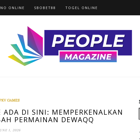
INO ONLINE
SBOBET88
TOGEL ONLINE
PKV GAMES
 ADA DI SINI: MEMPERKENALKAN
BAH PERMAINAN DEWAQQ
UNE 1, 2026