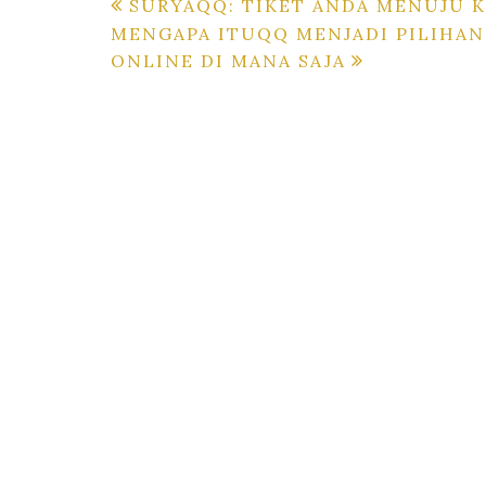
Post
SURYAQQ: TIKET ANDA MENUJU 
MENGAPA ITUQQ MENJADI PILIHA
navigation
ONLINE DI MANA SAJA