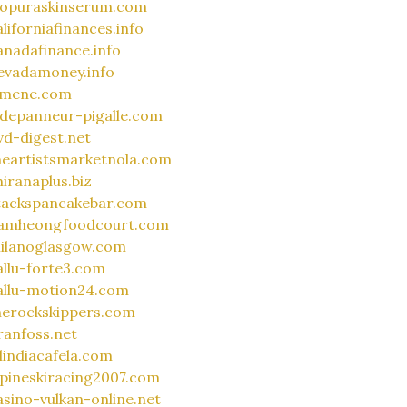
iopuraskinserum.com
aliforniafinances.info
anadafinance.info
evadamoney.info
imene.com
edepanneur-pigalle.com
vd-digest.net
heartistsmarketnola.com
hiranaplus.biz
tackspancakebar.com
amheongfoodcourt.com
ilanoglasgow.com
allu-forte3.com
allu-motion24.com
herockskippers.com
ranfoss.net
llindiacafela.com
lpineskiracing2007.com
asino-vulkan-online.net