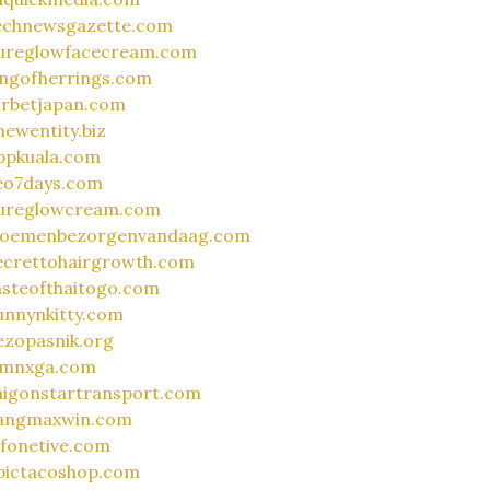
echnewsgazette.com
ureglowfacecream.com
ingofherrings.com
rbetjapan.com
newentity.biz
ppkuala.com
eo7days.com
ureglowcream.com
loemenbezorgenvandaag.com
ecrettohairgrowth.com
asteofthaitogo.com
unnynkitty.com
ezopasnik.org
jmnxga.com
aigonstartransport.com
angmaxwin.com
nfonetive.com
pictacoshop.com