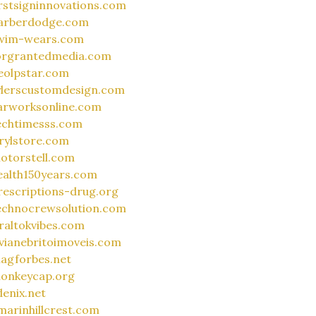
irstsigninnovations.com
arberdodge.com
wim-wears.com
orgrantedmedia.com
eolpstar.com
ylerscustomdesign.com
arworksonline.com
echtimesss.com
irylstore.com
otorstell.com
ealth150years.com
rescriptions-drug.org
echnocrewsolution.com
iraltokvibes.com
ivianebritoimoveis.com
agforbes.net
onkeycap.org
denix.net
marinhillcrest.com