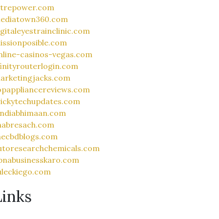
itrepower.com
ediatown360.com
igitaleyestrainclinic.com
issionposible.com
nline-casinos-vegas.com
finityrouterlogin.com
arketingjacks.com
opappliancereviews.com
rickytechupdates.com
indiabhimaan.com
habresach.com
hecbdblogs.com
utoresearchchemicals.com
pnabusinesskaro.com
uleckiego.com
Links