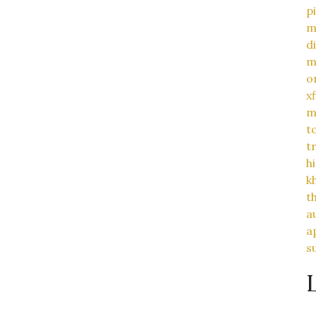
p
m
d
m
o
x
m
t
t
h
k
t
a
a
s