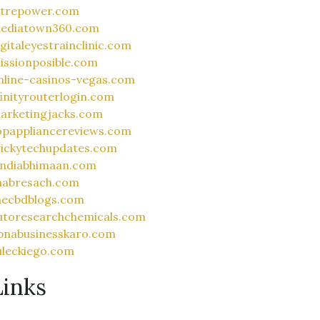
itrepower.com
ediatown360.com
igitaleyestrainclinic.com
issionposible.com
nline-casinos-vegas.com
finityrouterlogin.com
arketingjacks.com
opappliancereviews.com
rickytechupdates.com
indiabhimaan.com
habresach.com
hecbdblogs.com
utoresearchchemicals.com
pnabusinesskaro.com
uleckiego.com
Links