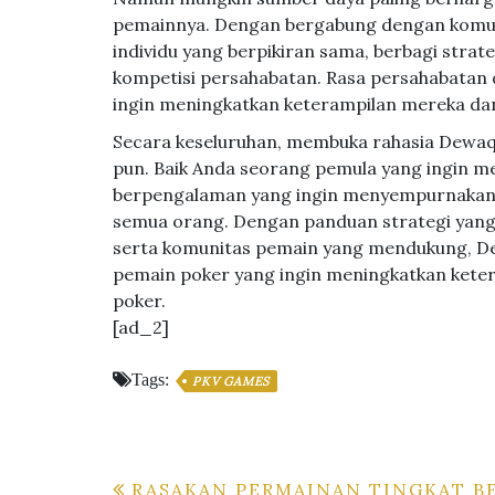
pemainnya. Dengan bergabung dengan komu
individu yang berpikiran sama, berbagi strate
kompetisi persahabatan. Rasa persahabatan 
ingin meningkatkan keterampilan mereka da
Secara keseluruhan, membuka rahasia Dewaq
pun. Baik Anda seorang pemula yang ingin m
berpengalaman yang ingin menyempurnakan 
semua orang. Dengan panduan strategi yang 
serta komunitas pemain yang mendukung, D
pemain poker yang ingin meningkatkan kete
poker.
[ad_2]
Tags:
PKV GAMES
Post
RASAKAN PERMAINAN TINGKAT B