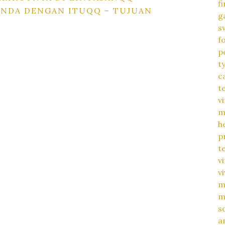
f
ANDA DENGAN ITUQQ – TUJUAN
g
s
f
p
t
c
t
v
m
h
p
t
v
v
m
m
s
a