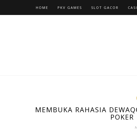
Skip
HOME
PKV GAMES
SLOT GACOR
CAS
to
content
MEMBUKA RAHASIA DEWAQQ
POKER
M