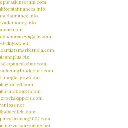
iopuraskinserum.com
aliforniafinances.info
anadafinance.info
evadamoney.info
imene.com
edepanneur-pigalle.com
vd-digest.net
heartistsmarketnola.com
hiranaplus.biz
tackspancakebar.com
amheongfoodcourt.com
ilanoglasgow.com
allu-forte3.com
allu-motion24.com
herockskippers.com
ranfoss.net
llindiacafela.com
lpineskiracing2007.com
asino-vulkan-online.net