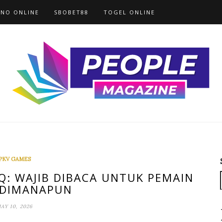
INO ONLINE
SBOBET88
TOGEL ONLINE
PKV GAMES
: WAJIB DIBACA UNTUK PEMAIN
 DIMANAPUN
AY 10, 2026