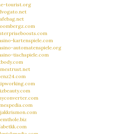
he-tourist.org
dvogato.net
safebag.net
loombergz.com
nterpriseboosts.com
asino-kartenspiele.com
asino-automatenspiele.org
asino-tischspiele.com
tbody.com
amestrust.net
renz24.com
kipworking.com
oizbeauty.com
nyconverter.com
imespedia.com
ejakkrismon.com
iemthole.biz
fabetkk.com
llquickmedia.com