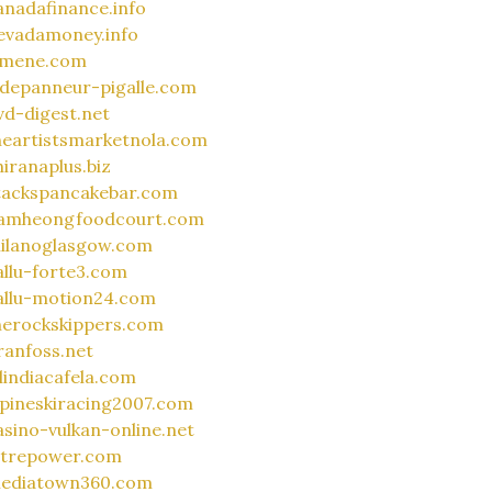
anadafinance.info
evadamoney.info
imene.com
edepanneur-pigalle.com
vd-digest.net
heartistsmarketnola.com
hiranaplus.biz
tackspancakebar.com
amheongfoodcourt.com
ilanoglasgow.com
allu-forte3.com
allu-motion24.com
herockskippers.com
ranfoss.net
llindiacafela.com
lpineskiracing2007.com
asino-vulkan-online.net
itrepower.com
ediatown360.com