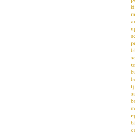
k
m
a
a
s
p
b
s
t
b
b
f
s
b
i
e
b
c