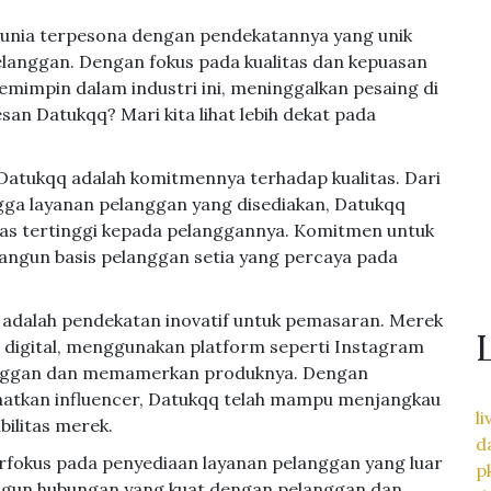
unia terpesona dengan pendekatannya yang unik
elanggan. Dengan fokus pada kualitas dan kepuasan
mimpin dalam industri ini, meninggalkan pesaing di
esan Datukqq? Mari kita lihat lebih dekat pada
n Datukqq adalah komitmennya terhadap kualitas. Dari
ga layanan pelanggan yang disediakan, Datukqq
as tertinggi kepada pelanggannya. Komitmen untuk
ngun basis pelanggan setia yang percaya pada
q adalah pendekatan inovatif untuk pemasaran. Merek
 digital, menggunakan platform seperti Instagram
anggan dan memamerkan produknya. Dengan
tkan influencer, Datukqq telah mampu menjangkau
l
bilitas merek.
d
rfokus pada penyediaan layanan pelanggan yang luar
p
gun hubungan yang kuat dengan pelanggan dan