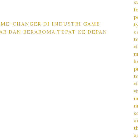
s
f
p
AME-CHANGER DI INDUSTRI GAME
t
R DAN BERAROMA TEPAT KE DEPAN
c
t
v
m
h
p
t
v
v
m
m
s
a
t
a