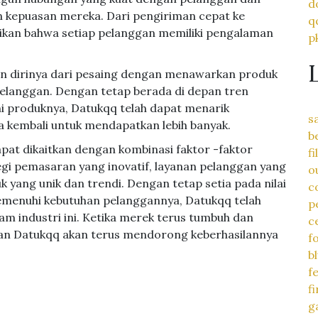
d
kepuasan mereka. Dari pengiriman cepat ke
q
kan bahwa setiap pelanggan memiliki pengalaman
p
n dirinya dari pesaing dengan menawarkan produk
pelanggan. Dengan tetap berada di depan tren
i produknya, Datukqq telah dapat menarik
s
 kembali untuk mendapatkan lebih banyak.
b
pat dikaitkan dengan kombinasi faktor -faktor
fi
egi pemasaran yang inovatif, layanan pelanggan yang
o
 yang unik dan trendi. Dengan tetap setia pada nilai
c
memenuhi kebutuhan pelanggannya, Datukqq telah
p
m industri ini. Ketika merek terus tumbuh dan
c
an Datukqq akan terus mendorong keberhasilannya
f
b
f
f
g