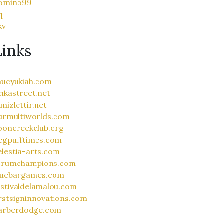
omino99
q
kv
Links
aucyukiah.com
eikastreet.net
lmizlettir.net
urmultiworlds.com
ooncreekclub.org
egpufftimes.com
elestia-arts.com
orumchampions.com
luebargames.com
estivaldelamalou.com
irstsigninnovations.com
arberdodge.com