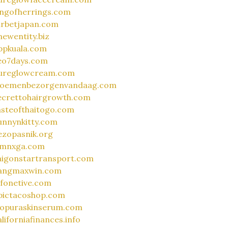
ingofherrings.com
rbetjapan.com
newentity.biz
ppkuala.com
eo7days.com
ureglowcream.com
loemenbezorgenvandaag.com
ecrettohairgrowth.com
asteofthaitogo.com
unnynkitty.com
ezopasnik.org
jmnxga.com
aigonstartransport.com
angmaxwin.com
nfonetive.com
pictacoshop.com
iopuraskinserum.com
aliforniafinances.info