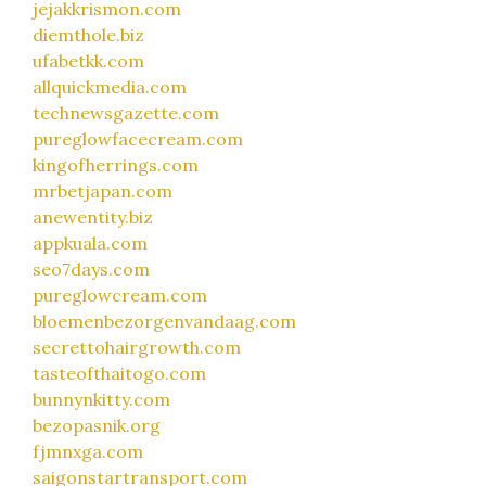
jejakkrismon.com
diemthole.biz
ufabetkk.com
allquickmedia.com
technewsgazette.com
pureglowfacecream.com
kingofherrings.com
mrbetjapan.com
anewentity.biz
appkuala.com
seo7days.com
pureglowcream.com
bloemenbezorgenvandaag.com
secrettohairgrowth.com
tasteofthaitogo.com
bunnynkitty.com
bezopasnik.org
fjmnxga.com
saigonstartransport.com