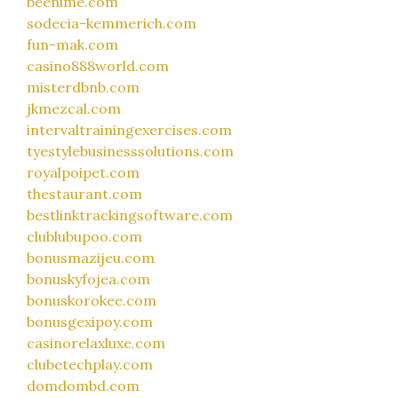
beenime.com
sodecia-kemmerich.com
fun-mak.com
casino888world.com
misterdbnb.com
jkmezcal.com
intervaltrainingexercises.com
tyestylebusinesssolutions.com
royalpoipet.com
thestaurant.com
bestlinktrackingsoftware.com
clublubupoo.com
bonusmazijeu.com
bonuskyfojea.com
bonuskorokee.com
bonusgexipoy.com
casinorelaxluxe.com
clubetechplay.com
domdombd.com