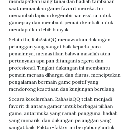
mendapatkan uang tunai dan hadiah tambahan
saat memainkan game favorit mereka. Ini
menambah lapisan kegembiraan ekstra untuk
gameplay dan membuat pemain kembali untuk
mendapatkan lebih banyak.
Selain itu, RahAsiaQQ menawarkan dukungan
pelanggan yang sangat baik kepada para
pemainnya, memastikan bahwa masalah atau
pertanyaan apa pun ditangani segera dan
profesional. Tingkat dukungan ini membantu
pemain merasa dihargai dan diurus, menciptakan
pengalaman bermain game positif yang
mendorong kesetiaan dan kunjungan berulang.
Secara keseluruhan, RahAsiaQQ telah menjadi
favorit di antara gamer untuk berbagai pilihan
game, antarmuka yang ramah pengguna, hadiah
yang menarik, dan dukungan pelanggan yang
sangat baik. Faktor-faktor ini bergabung untuk