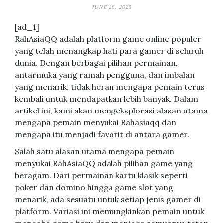
JUNE 26, 2025
[ad_1]
RahAsiaQQ adalah platform game online populer
yang telah menangkap hati para gamer di seluruh
dunia. Dengan berbagai pilihan permainan,
antarmuka yang ramah pengguna, dan imbalan
yang menarik, tidak heran mengapa pemain terus
kembali untuk mendapatkan lebih banyak. Dalam
artikel ini, kami akan mengeksplorasi alasan utama
mengapa pemain menyukai Rahasiaqq dan
mengapa itu menjadi favorit di antara gamer.
Salah satu alasan utama mengapa pemain
menyukai RahAsiaQQ adalah pilihan game yang
beragam. Dari permainan kartu klasik seperti
poker dan domino hingga game slot yang
menarik, ada sesuatu untuk setiap jenis gamer di
platform. Variasi ini memungkinkan pemain untuk
mencoba game baru dan menjaga semuanya tetap