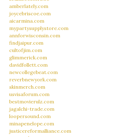
amberlately.com
joycebriscoe.com
aicarmina.com
mypartysupplystore.com
annforwisconsin.com
findjaipur.com
cultofjim.com
glimmerick.com
davidfollett.com
newcollegebeat.com
reverbnewyork.com
skinmerch.com
usvisaforum.com
bestmovierulz.com
jagalchi-trade.com
loopersound.com
minapenelope.com
justicereformalliance.com