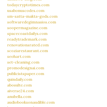
todaycryptotimes.com
usabonuscodes.com
sm-satta-makta-gods.com
softwaredegimnasios.com
soopermagazine.com
spacecoastdailys.com
readytrademark.com
renovationsrated.com
scoziarestaurant.com
seohart.com
set-cleaning.com
promodesignai.com
publicistspaper.com
quindaily.com
abosulte.com
aiverse24.com
anubella.com
audiobooksonaudible.com