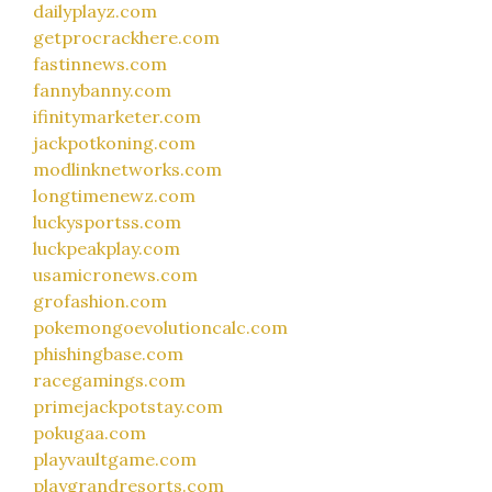
dailyplayz.com
getprocrackhere.com
fastinnews.com
fannybanny.com
ifinitymarketer.com
jackpotkoning.com
modlinknetworks.com
longtimenewz.com
luckysportss.com
luckpeakplay.com
usamicronews.com
grofashion.com
pokemongoevolutioncalc.com
phishingbase.com
racegamings.com
primejackpotstay.com
pokugaa.com
playvaultgame.com
playgrandresorts.com