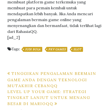
membuat platform game terkemuka yang
membuat para pemain kembali untuk
mendapatkan lebih banyak. Jika Anda mencari
pengalaman bermain game online yang
menyenangkan dan bermanfaat, tidak terlihat lagi
dari RahasiaQQ.
[ad_2]
Tags:
JUDI BOLA
PKV GAMES
SLOT
Post
TINGGIKAN PENGALAMAN BERMAIN
GAME ANDA DENGAN TEKNOLOGI
navigation
MUTAKHIR CEBANQQ
LEVEL UP YOUR GAME: STRATEGI
TINGKAT LANJUT UNTUK MENANG
BESAR DI MARIOQQ