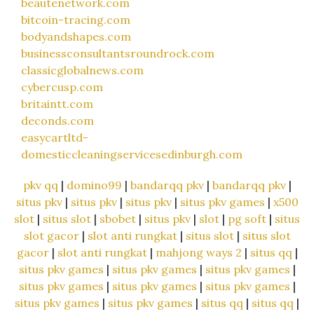
beautenetwork.com
bitcoin-tracing.com
bodyandshapes.com
businessconsultantsroundrock.com
classicglobalnews.com
cybercusp.com
britaintt.com
deconds.com
easycartltd-
domesticcleaningservicesedinburgh.com
pkv qq
|
domino99
|
bandarqq pkv
|
bandarqq pkv
|
situs pkv
|
situs pkv
|
situs pkv
|
situs pkv games
|
x500
slot
|
situs slot
|
sbobet
|
situs pkv
|
slot
|
pg soft
|
situs
slot gacor
|
slot anti rungkat
|
situs slot
|
situs slot
gacor
|
slot anti rungkat
|
mahjong ways 2
|
situs qq
|
situs pkv games
|
situs pkv games
|
situs pkv games
|
situs pkv games
|
situs pkv games
|
situs pkv games
|
situs pkv games
|
situs pkv games
|
situs qq
|
situs qq
|