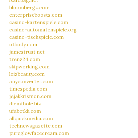
bloombergz.com
enterpriseboosts.com
casino-kartenspiele.com
casino-automatenspiele.org
casino-tischspiele.com
otbody.com
jamestrust.net
trenz24.com
skipworking.com
loizbeauty.com
anyconverter.com
timespedia.com
jejakkrismon.com
diemthole.biz
ufabetkk.com
allquickmedia.com
technewsgazette.com
pureglowfacecream.com