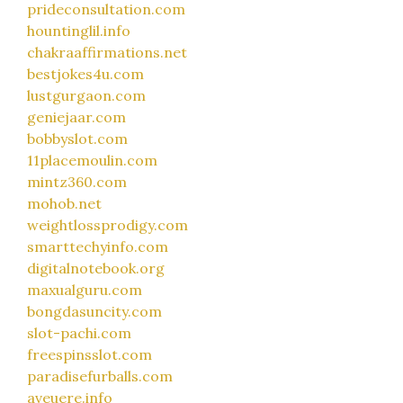
prideconsultation.com
hountinglil.info
chakraaffirmations.net
bestjokes4u.com
lustgurgaon.com
geniejaar.com
bobbyslot.com
11placemoulin.com
mintz360.com
mohob.net
weightlossprodigy.com
smarttechyinfo.com
digitalnotebook.org
maxualguru.com
bongdasuncity.com
slot-pachi.com
freespinsslot.com
paradisefurballs.com
aveuere.info