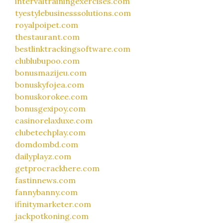
intervaltrainingexercises.com
tyestylebusinesssolutions.com
royalpoipet.com
thestaurant.com
bestlinktrackingsoftware.com
clublubupoo.com
bonusmazijeu.com
bonuskyfojea.com
bonuskorokee.com
bonusgexipoy.com
casinorelaxluxe.com
clubetechplay.com
domdombd.com
dailyplayz.com
getprocrackhere.com
fastinnews.com
fannybanny.com
ifinitymarketer.com
jackpotkoning.com