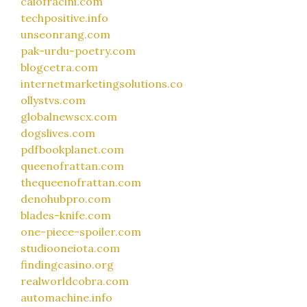
caiofracini.com
techpositive.info
unseonrang.com
pak-urdu-poetry.com
blogcetra.com
internetmarketingsolutions.co
ollystvs.com
globalnewscx.com
dogslives.com
pdfbookplanet.com
queenofrattan.com
thequeenofrattan.com
denohubpro.com
blades-knife.com
one-piece-spoiler.com
studiooneiota.com
findingcasino.org
realworldcobra.com
automachine.info