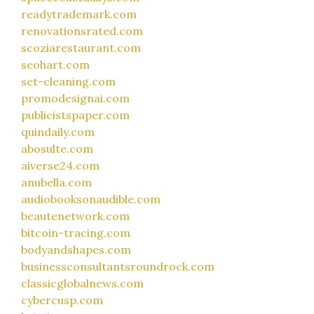
readytrademark.com
renovationsrated.com
scoziarestaurant.com
seohart.com
set-cleaning.com
promodesignai.com
publicistspaper.com
quindaily.com
abosulte.com
aiverse24.com
anubella.com
audiobooksonaudible.com
beautenetwork.com
bitcoin-tracing.com
bodyandshapes.com
businessconsultantsroundrock.com
classicglobalnews.com
cybercusp.com