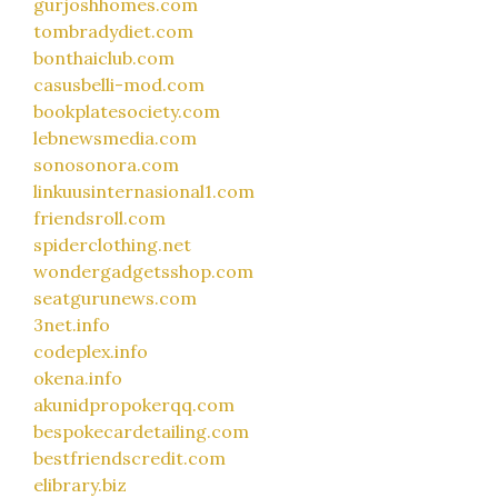
gurjoshhomes.com
tombradydiet.com
bonthaiclub.com
casusbelli-mod.com
bookplatesociety.com
lebnewsmedia.com
sonosonora.com
linkuusinternasional1.com
friendsroll.com
spiderclothing.net
wondergadgetsshop.com
seatgurunews.com
3net.info
codeplex.info
okena.info
akunidpropokerqq.com
bespokecardetailing.com
bestfriendscredit.com
elibrary.biz