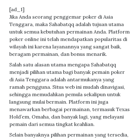
[ad_1]
Jika Anda seorang penggemar poker di Asia
Tenggara, maka Sahabatqq adalah tujuan utama
untuk semua kebutuhan permainan Anda. Platform
poker online ini telah mendapatkan popularitas di
wilayah ini karena layanannya yang sangat baik,
beragam permainan, dan bonus menarik.
Salah satu alasan utama mengapa Sahabatqq
menjadi pilihan utama bagi banyak pemain poker
di Asia Tenggara adalah antarmukanya yang
ramah pengguna. Situs web ini mudah dinavigasi,
sehingga memudahkan pemula sekalipun untuk
langsung mulai bermain. Platform ini juga
menawarkan berbagai permainan, termasuk Texas
Hold’em, Omaha, dan banyak lagi, yang melayani
pemain dari semua tingkat keahlian.
Selain banyaknya pilihan permainan yang tersedia,