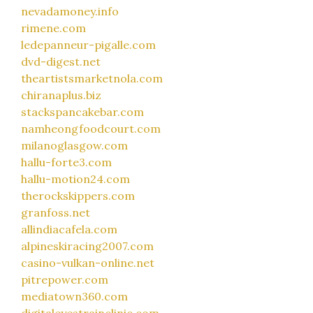
nevadamoney.info
rimene.com
ledepanneur-pigalle.com
dvd-digest.net
theartistsmarketnola.com
chiranaplus.biz
stackspancakebar.com
namheongfoodcourt.com
milanoglasgow.com
hallu-forte3.com
hallu-motion24.com
therockskippers.com
granfoss.net
allindiacafela.com
alpineskiracing2007.com
casino-vulkan-online.net
pitrepower.com
mediatown360.com
digitaleyestrainclinic.com