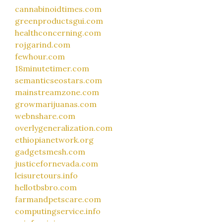
cannabinoidtimes.com
greenproductsgui.com
healthconcerning.com
rojgarind.com
fewhour.com
18minutetimer.com
semanticseostars.com
mainstreamzone.com
growmarijuanas.com
webnshare.com
overlygeneralization.com
ethiopianetwork.org
gadgetsmesh.com
justicefornevada.com
leisuretours.info
hellotbsbro.com
farmandpetscare.com
computingservice.info