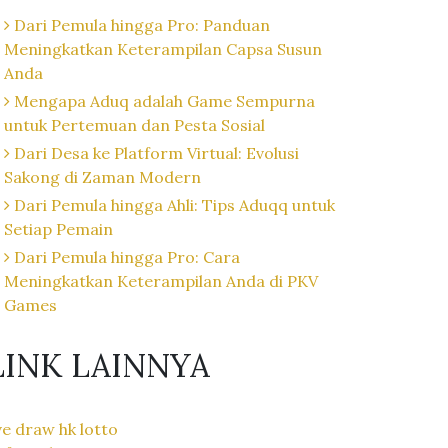
Dari Pemula hingga Pro: Panduan
Meningkatkan Keterampilan Capsa Susun
Anda
Mengapa Aduq adalah Game Sempurna
untuk Pertemuan dan Pesta Sosial
Dari Desa ke Platform Virtual: Evolusi
Sakong di Zaman Modern
Dari Pemula hingga Ahli: Tips Aduqq untuk
Setiap Pemain
Dari Pemula hingga Pro: Cara
Meningkatkan Keterampilan Anda di PKV
Games
LINK LAINNYA
ive draw hk lotto