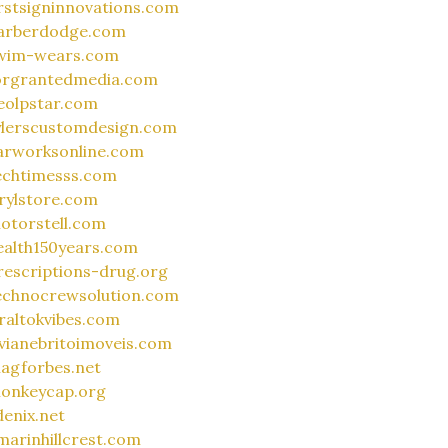
irstsigninnovations.com
arberdodge.com
wim-wears.com
orgrantedmedia.com
eolpstar.com
ylerscustomdesign.com
arworksonline.com
echtimesss.com
irylstore.com
otorstell.com
ealth150years.com
rescriptions-drug.org
echnocrewsolution.com
iraltokvibes.com
ivianebritoimoveis.com
agforbes.net
onkeycap.org
denix.net
marinhillcrest.com