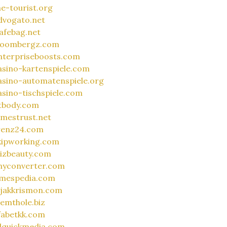
he-tourist.org
dvogato.net
safebag.net
loombergz.com
nterpriseboosts.com
asino-kartenspiele.com
asino-automatenspiele.org
asino-tischspiele.com
tbody.com
amestrust.net
renz24.com
kipworking.com
oizbeauty.com
nyconverter.com
imespedia.com
ejakkrismon.com
iemthole.biz
fabetkk.com
llquickmedia.com