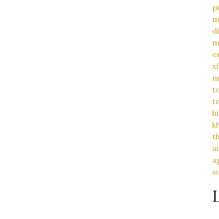
p
m
d
m
o
x
m
t
t
h
k
t
a
a
s