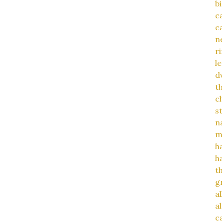
b
c
c
n
r
l
d
t
c
s
n
m
h
h
t
g
a
a
c