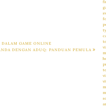
f
g
s
f
p
t
c
t
A DALAM GAME ONLINE
v
 ANDA DENGAN ADUQ: PANDUAN PEMULA
m
h
p
t
v
v
m
m
s
a