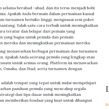
 selama berabad -abad, dan itu terus menjadi hobi
dunia. Apakah Anda bermain dalam permainan kasual
 turnamen berisiko tinggi, menguasai seni poker
antang. Salah satu cara terbaik untuk meningkatkan
ara teratur dan belajar dari pemain yang
rm yang bagus untuk pemula dan pemain
an mereka dan meningkatkan permainan mereka.
 yang menawarkan berbagai permainan dan turnamen
an. Apakah Anda seorang pemula yang lengkap atau
esuatu untuk semua orang. Platform ini menawarkan
m, Omaha, dan Stud, serta turnamen dengan
i adalah tempat yang tepat untuk mulai mempelajari
warkan panduan pemula yang mencakup segala
strategi dan tips dasar untuk meningkatkan
dan memberikan fondasi yang kuat untuk dibangun
l