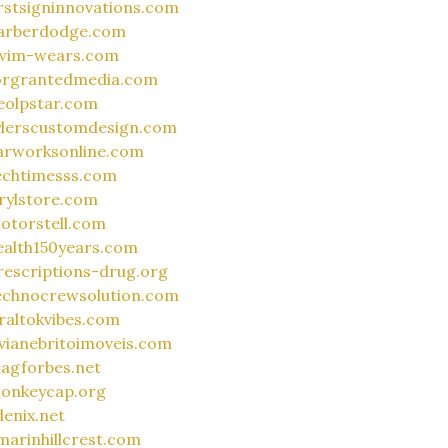
irstsigninnovations.com
arberdodge.com
wim-wears.com
orgrantedmedia.com
eolpstar.com
ylerscustomdesign.com
arworksonline.com
echtimesss.com
irylstore.com
otorstell.com
ealth150years.com
rescriptions-drug.org
echnocrewsolution.com
iraltokvibes.com
ivianebritoimoveis.com
agforbes.net
onkeycap.org
denix.net
marinhillcrest.com