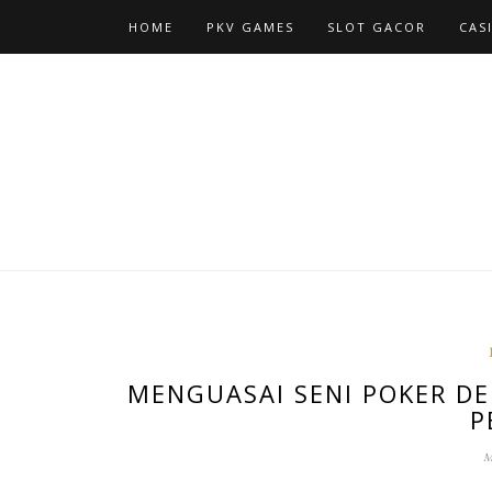
Skip
HOME
PKV GAMES
SLOT GACOR
CAS
to
content
MENGUASAI SENI POKER D
P
M