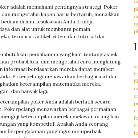
d
poker adalah memahami pentingnya strategi. Poker
p
, dan mengetahui kapan harus bertaruh, menaikkan,
d
rbedaan dalam kesuksesan Anda di meja.
q
daya dan alat untuk membantu pemain
p
, termasuk artikel, video, dan tutorial dari
a membutuhkan pemahaman yang kuat tentang aspek
nan probabilitas, dan mengetahui cara menghitung
s
n informasi berdasarkan mereka dapat memberi
b
 Anda. Pokerpelangi menawarkan berbagai alat dan
fi
katkan keterampilan matematika mereka,
o
gan, dan banyak lagi.
c
keterampilan poker Anda adalah berlatih secara
p
n. Pokerpelangi menawarkan berbagai permainan
c
menguji keterampilan mereka melawan orang lain
f
kungan yang kompetitif. Apakah Anda seorang
b
main berpengalaman yang ingin memperbaiki
f