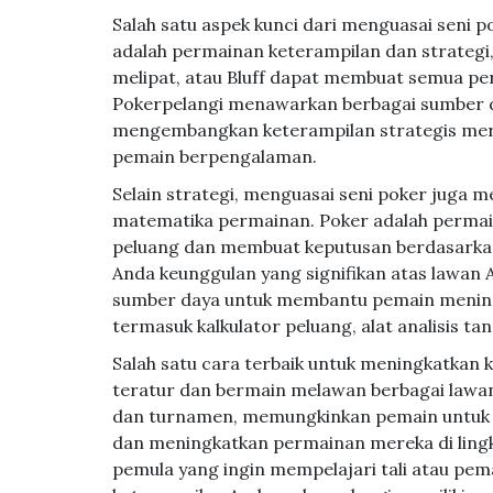
Salah satu aspek kunci dari menguasai seni 
adalah permainan keterampilan dan strategi
melipat, atau Bluff dapat membuat semua pe
Pokerpelangi menawarkan berbagai sumber 
mengembangkan keterampilan strategis mereka
pemain berpengalaman.
Selain strategi, menguasai seni poker jug
matematika permainan. Poker adalah permai
peluang dan membuat keputusan berdasarka
Anda keunggulan yang signifikan atas lawan
sumber daya untuk membantu pemain mening
termasuk kalkulator peluang, alat analisis tan
Salah satu cara terbaik untuk meningkatkan 
teratur dan bermain melawan berbagai lawa
dan turnamen, memungkinkan pemain untuk 
dan meningkatkan permainan mereka di ling
pemula yang ingin mempelajari tali atau pe