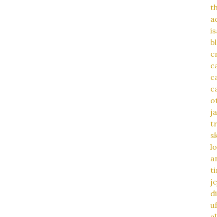
t
a
i
b
e
c
c
c
o
j
t
s
l
a
t
j
d
u
a