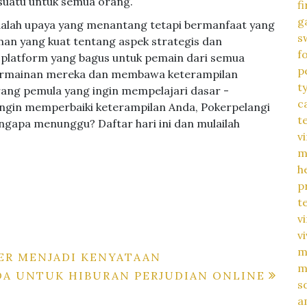
esuatu untuk semua orang.
f
g
dalah upaya yang menantang tetapi bermanfaat yang
s
an yang kuat tentang aspek strategis dan
f
 platform yang bagus untuk pemain dari semua
p
permainan mereka dan membawa keterampilan
t
rang pemula yang ingin mempelajari dasar -
c
ngin memperbaiki keterampilan Anda, Pokerpelangi
t
ngapa menunggu? Daftar hari ini dan mulailah
v
m
h
p
t
v
v
m
ER MENJADI KENYATAAN
m
A UNTUK HIBURAN PERJUDIAN ONLINE
s
a