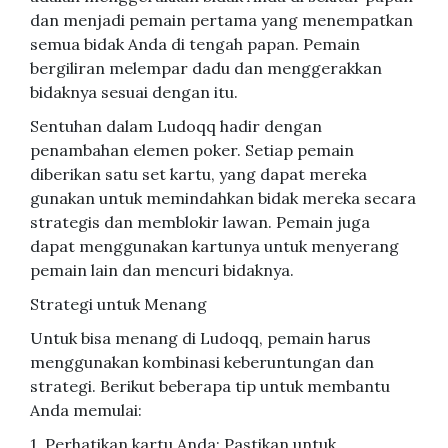
dan menjadi pemain pertama yang menempatkan
semua bidak Anda di tengah papan. Pemain
bergiliran melempar dadu dan menggerakkan
bidaknya sesuai dengan itu.
Sentuhan dalam Ludoqq hadir dengan
penambahan elemen poker. Setiap pemain
diberikan satu set kartu, yang dapat mereka
gunakan untuk memindahkan bidak mereka secara
strategis dan memblokir lawan. Pemain juga
dapat menggunakan kartunya untuk menyerang
pemain lain dan mencuri bidaknya.
Strategi untuk Menang
Untuk bisa menang di Ludoqq, pemain harus
menggunakan kombinasi keberuntungan dan
strategi. Berikut beberapa tip untuk membantu
Anda memulai:
1. Perhatikan kartu Anda: Pastikan untuk