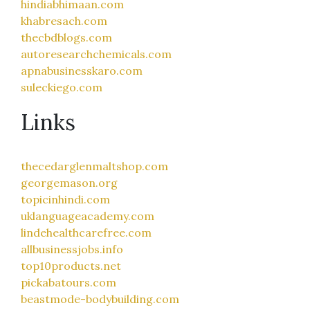
hindiabhimaan.com
khabresach.com
thecbdblogs.com
autoresearchchemicals.com
apnabusinesskaro.com
suleckiego.com
Links
thecedarglenmaltshop.com
georgemason.org
topicinhindi.com
uklanguageacademy.com
lindehealthcarefree.com
allbusinessjobs.info
top10products.net
pickabatours.com
beastmode-bodybuilding.com