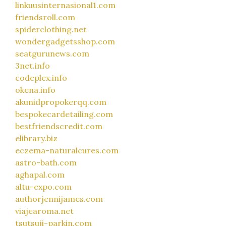
linkuusinternasional1.com
friendsroll.com
spiderclothing.net
wondergadgetsshop.com
seatgurunews.com
3net.info
codeplex.info
okena.info
akunidpropokerqq.com
bespokecardetailing.com
bestfriendscredit.com
elibrary.biz
eczema-naturalcures.com
astro-bath.com
aghapal.com
altu-expo.com
authorjennijames.com
viajearoma.net
tsutsuji-parkin.com