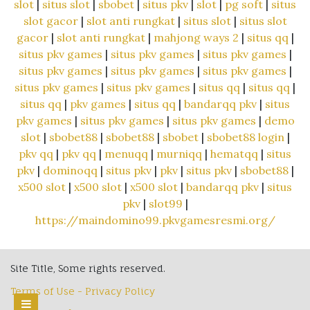
slot
|
situs slot
|
sbobet
|
situs pkv
|
slot
|
pg soft
|
situs
slot gacor
|
slot anti rungkat
|
situs slot
|
situs slot
gacor
|
slot anti rungkat
|
mahjong ways 2
|
situs qq
|
situs pkv games
|
situs pkv games
|
situs pkv games
|
situs pkv games
|
situs pkv games
|
situs pkv games
|
situs pkv games
|
situs pkv games
|
situs qq
|
situs qq
|
situs qq
|
pkv games
|
situs qq
|
bandarqq pkv
|
situs
pkv games
|
situs pkv games
|
situs pkv games
|
demo
slot
|
sbobet88
|
sbobet88
|
sbobet
|
sbobet88 login
|
pkv qq
|
pkv qq
|
menuqq
|
murniqq
|
hematqq
|
situs
pkv
|
dominoqq
|
situs pkv
|
pkv
|
situs pkv
|
sbobet88
|
x500 slot
|
x500 slot
|
x500 slot
|
bandarqq pkv
|
situs
pkv
|
slot99
|
https://maindomino99.pkvgamesresmi.org/
Site Title, Some rights reserved.
Terms of Use - Privacy Policy