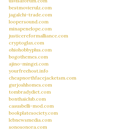
usvisaforum.com
bestmovierulz.com
jagalchi-trade.com
loopersound.com
minapenelope.com
justicereformalliance.com
cryptoglax.com
ohiohobbyplus.com
bogothemes.com
ajino-mingei.com
yourfreehost.info
cheapnorthfacejacketsm.com
gurjoshhomes.com
tombradydiet.com
bonthaiclub.com
casusbelli-mod.com
bookplatesociety.com
lebnewsmedia.com
sonosonora.com