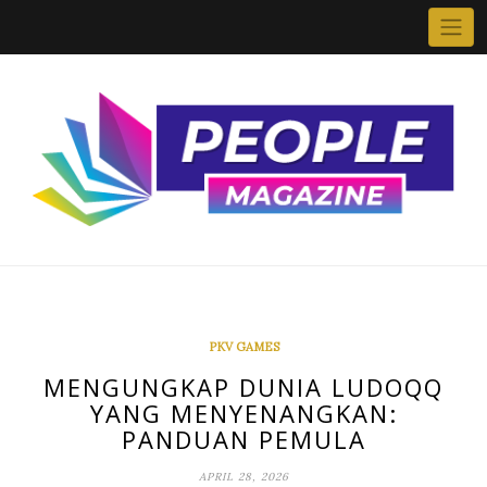
Skip
to
content
PKV GAMES
MENGUNGKAP DUNIA LUDOQQ
YANG MENYENANGKAN:
PANDUAN PEMULA
APRIL 28, 2026