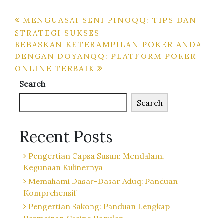
Post
MENGUASAI SENI PINOQQ: TIPS DAN
STRATEGI SUKSES
navigation
BEBASKAN KETERAMPILAN POKER ANDA
DENGAN DOYANQQ: PLATFORM POKER
ONLINE TERBAIK
Search
Search
Recent Posts
Pengertian Capsa Susun: Mendalami
Kegunaan Kulinernya
Memahami Dasar-Dasar Aduq: Panduan
Komprehensif
Pengertian Sakong: Panduan Lengkap
Permainan Casino Populer