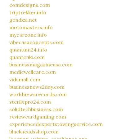
eomdesigns.com
triptrekker.info
gendxxi.net
motomasters.info
mycarzone.info
vibecasaconcepts.com
quantum24.info
quantenki.com
businessmagazineusa.com
medicwellcare.com
vidsmall.com
businessnews2day.com
worldnewsrecords.com
sterilepro24.com
solidtechbusiness.com
reviewcardgaming.com
experiencedexpertstowingservice.com
blackheadsshop.com
location-voiture-casablanca.org