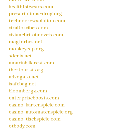
health150years.com
prescriptions-drug.org
technocrewsolution.com
viraltokvibes.com
vivianebritoimoveis.com
magforbes.net
monkeycap.org
sdenix.net
amarinhillcrest.com
the-tourist.org
advogato.net
isafebag.net
bloombergz.com
enterpriseboosts.com
casino-kartenspiele.com
casino-automatenspiele.org
casino-tischspiele.com
otbody.com