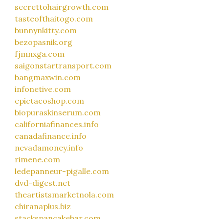
secrettohairgrowth.com
tasteofthaitogo.com
bunnynkitty.com
bezopasnik.org
fjmnxga.com
saigonstartransport.com
bangmaxwin.com
infonetive.com
epictacoshop.com
biopuraskinserum.com
californiafinances.info
canadafinance.info
nevadamoney.info
rimene.com
ledepanneur-pigalle.com
dvd-digest.net
theartistsmarketnola.com
chiranaplus.biz
stackspancakebar.com