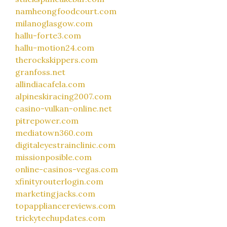
namheongfoodcourt.com
milanoglasgow.com
hallu-forte3.com
hallu-motion24.com
therockskippers.com
granfoss.net
allindiacafela.com
alpineskiracing2007.com
casino-vulkan-online.net
pitrepower.com
mediatown360.com
digitaleyestrainclinic.com
missionposible.com
online-casinos-vegas.com
xfinityrouterlogin.com
marketingjacks.com
topappliancereviews.com
trickytechupdates.com