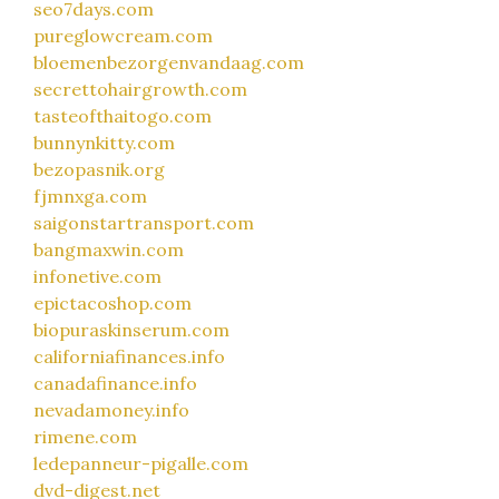
seo7days.com
pureglowcream.com
bloemenbezorgenvandaag.com
secrettohairgrowth.com
tasteofthaitogo.com
bunnynkitty.com
bezopasnik.org
fjmnxga.com
saigonstartransport.com
bangmaxwin.com
infonetive.com
epictacoshop.com
biopuraskinserum.com
californiafinances.info
canadafinance.info
nevadamoney.info
rimene.com
ledepanneur-pigalle.com
dvd-digest.net