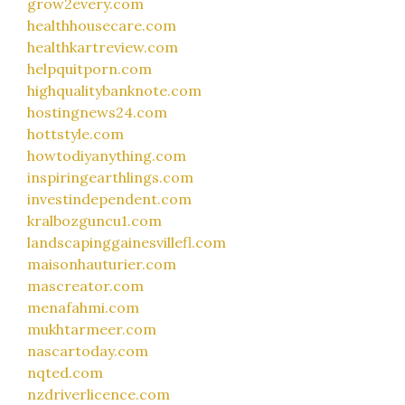
grow2every.com
healthhousecare.com
healthkartreview.com
helpquitporn.com
highqualitybanknote.com
hostingnews24.com
hottstyle.com
howtodiyanything.com
inspiringearthlings.com
investindependent.com
kralbozguncu1.com
landscapinggainesvillefl.com
maisonhauturier.com
mascreator.com
menafahmi.com
mukhtarmeer.com
nascartoday.com
nqted.com
nzdriverlicence.com