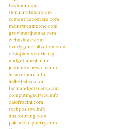
fewhour.com
18minutetimer.com
semanticseostars.com
mainstreamzone.com
growmarijuanas.com
webnshare.com
overlygeneralization.com
ethiopianetwork.org
gadgetsmesh.com
justicefornevada.com
leisuretours.info
hellotbsbro.com
farmandpetscare.com
computingservice.info
caiofracini.com
techpositive.info
unseonrang.com
pak-urdu-poetry.com