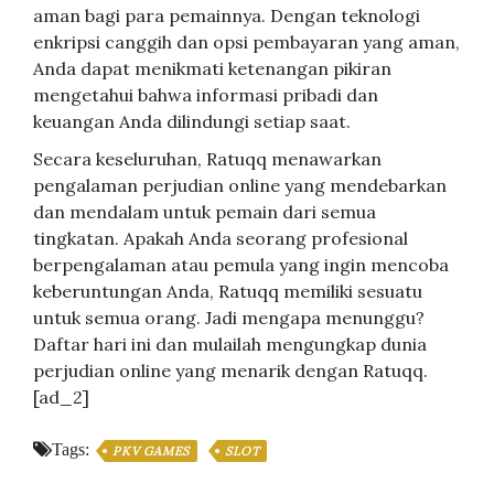
aman bagi para pemainnya. Dengan teknologi
enkripsi canggih dan opsi pembayaran yang aman,
Anda dapat menikmati ketenangan pikiran
mengetahui bahwa informasi pribadi dan
keuangan Anda dilindungi setiap saat.
Secara keseluruhan, Ratuqq menawarkan
pengalaman perjudian online yang mendebarkan
dan mendalam untuk pemain dari semua
tingkatan. Apakah Anda seorang profesional
berpengalaman atau pemula yang ingin mencoba
keberuntungan Anda, Ratuqq memiliki sesuatu
untuk semua orang. Jadi mengapa menunggu?
Daftar hari ini dan mulailah mengungkap dunia
perjudian online yang menarik dengan Ratuqq.
[ad_2]
Tags:
PKV GAMES
SLOT