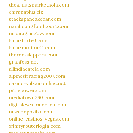
theartistsmarketnola.com
chiranaplus.biz
stackspancakebar.com
namheongfoodcourt.com
milanoglasgow.com
hallu-forte3.com
hallu-motion24.com
therockskippers.com
granfoss.net
allindiacafela.com
alpineskiracing2007.com
casino-vulkan-online.net
pitrepower.com
mediatown360.com
digitaleyestrainclinic.com
missionposible.com
online-casinos-vegas.com
xfinityrouterlogin.com
marketingjacks.com