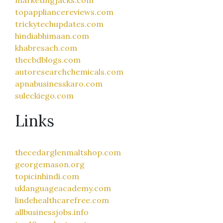
topappliancereviews.com
trickytechupdates.com
hindiabhimaan.com
khabresach.com
thecbdblogs.com
autoresearchchemicals.com
apnabusinesskaro.com
suleckiego.com
Links
thecedarglenmaltshop.com
georgemason.org
topicinhindi.com
uklanguageacademy.com
lindehealthcarefree.com
allbusinessjobs.info