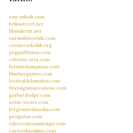
saucyukiah.com
beikastreet.net
filmizlettir.net
ourmultiworlds.com
cooncreekclub.org
pegpufftimes.com
celestia-arts.com
forumchampions.com
bluebargames.com
festivaldelamalou.com
firstsigninnovations.com
garberdodge.com
swim-wears.com
forgrantedmedia.com
peolpstar.com
tylerscustomdesign.com
carworksonline.com