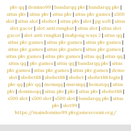
pkv qq
|
domino99
|
bandarqq pkv
|
bandarqq pkv
|
situs pkv
|
situs pkv
|
situs pkv
|
situs pkv games
|
x500
slot
|
situs slot
|
sbobet
|
situs pkv
|
slot
|
pg soft
|
situs
slot gacor
|
slot anti rungkat
|
situs slot
|
situs slot
gacor
|
slot anti rungkat
|
mahjong ways 2
|
situs qq
|
situs pkv games
|
situs pkv games
|
situs pkv games
|
situs pkv games
|
situs pkv games
|
situs pkv games
|
situs pkv games
|
situs pkv games
|
situs qq
|
situs qq
|
situs qq
|
pkv games
|
situs qq
|
bandarqq pkv
|
situs
pkv games
|
situs pkv games
|
situs pkv games
|
demo
slot
|
sbobet88
|
sbobet88
|
sbobet
|
sbobet88 login
|
pkv qq
|
pkv qq
|
menuqq
|
murniqq
|
hematqq
|
situs
pkv
|
dominoqq
|
situs pkv
|
pkv
|
situs pkv
|
sbobet88
|
x500 slot
|
x500 slot
|
x500 slot
|
bandarqq pkv
|
situs
pkv
|
slot99
|
https://maindomino99.pkvgamesresmi.org/