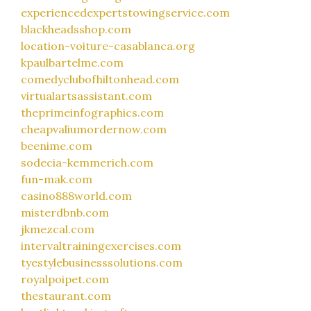
experiencedexpertstowingservice.com
blackheadsshop.com
location-voiture-casablanca.org
kpaulbartelme.com
comedyclubofhiltonhead.com
virtualartsassistant.com
theprimeinfographics.com
cheapvaliumordernow.com
beenime.com
sodecia-kemmerich.com
fun-mak.com
casino888world.com
misterdbnb.com
jkmezcal.com
intervaltrainingexercises.com
tyestylebusinesssolutions.com
royalpoipet.com
thestaurant.com