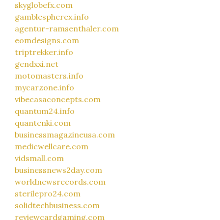
skyglobefx.com
gamblespherex.info
agentur-ramsenthaler.com
eomdesigns.com
triptrekker.info
gendxxi.net
motomasters.info
mycarzone.info
vibecasaconcepts.com
quantum24.info
quantenki.com
businessmagazineusa.com
medicwellcare.com
vidsmall.com
businessnews2day.com
worldnewsrecords.com
sterilepro24.com
solidtechbusiness.com
reviewcardgaming.com