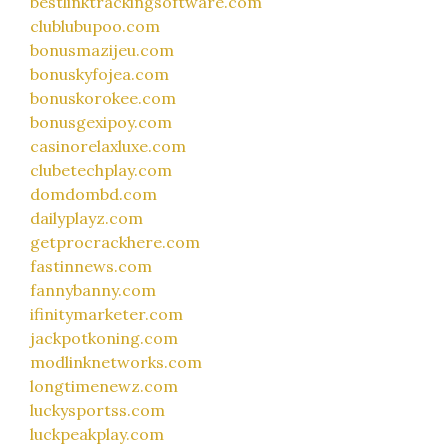
bestlinktrackingsoftware.com
clublubupoo.com
bonusmazijeu.com
bonuskyfojea.com
bonuskorokee.com
bonusgexipoy.com
casinorelaxluxe.com
clubetechplay.com
domdombd.com
dailyplayz.com
getprocrackhere.com
fastinnews.com
fannybanny.com
ifinitymarketer.com
jackpotkoning.com
modlinknetworks.com
longtimenewz.com
luckysportss.com
luckpeakplay.com