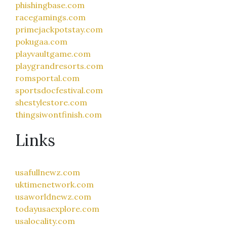
phishingbase.com
racegamings.com
primejackpotstay.com
pokugaa.com
playvaultgame.com
playgrandresorts.com
romsportal.com
sportsdocfestival.com
shestylestore.com
thingsiwontfinish.com
Links
usafullnewz.com
uktimenetwork.com
usaworldnewz.com
todayusaexplore.com
usalocality.com