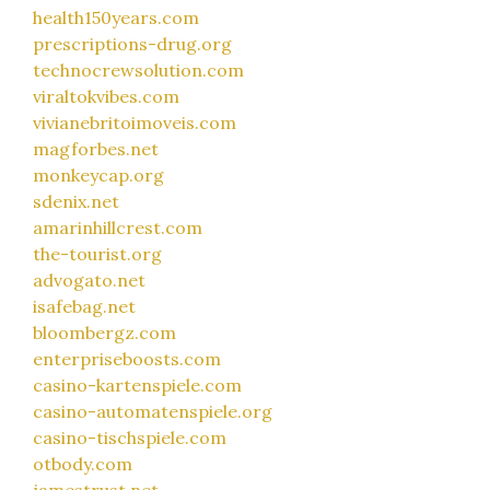
health150years.com
prescriptions-drug.org
technocrewsolution.com
viraltokvibes.com
vivianebritoimoveis.com
magforbes.net
monkeycap.org
sdenix.net
amarinhillcrest.com
the-tourist.org
advogato.net
isafebag.net
bloombergz.com
enterpriseboosts.com
casino-kartenspiele.com
casino-automatenspiele.org
casino-tischspiele.com
otbody.com
jamestrust.net