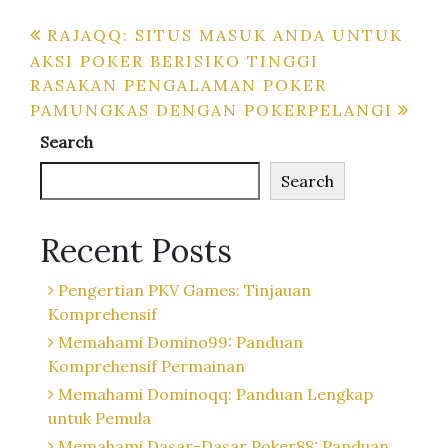
Post
RAJAQQ: SITUS MASUK ANDA UNTUK
AKSI POKER BERISIKO TINGGI
navigation
RASAKAN PENGALAMAN POKER
PAMUNGKAS DENGAN POKERPELANGI
Search
Search
Recent Posts
Pengertian PKV Games: Tinjauan
Komprehensif
Memahami Domino99: Panduan
Komprehensif Permainan
Memahami Dominoqq: Panduan Lengkap
untuk Pemula
Memahami Dasar-Dasar Poker88: Panduan