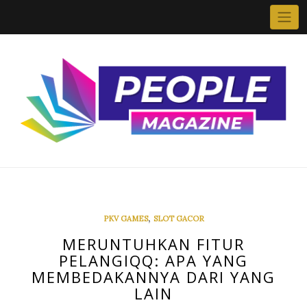
Skip
to
content
,
PKV GAMES
SLOT GACOR
MERUNTUHKAN FITUR
PELANGIQQ: APA YANG
MEMBEDAKANNYA DARI YANG
LAIN