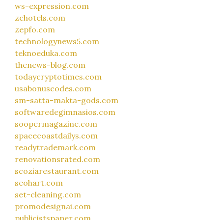
ws-expression.com
zchotels.com
zepfo.com
technologynews5.com
teknoeduka.com
thenews-blog.com
todaycryptotimes.com
usabonuscodes.com
sm-satta-makta-gods.com
softwaredegimnasios.com
soopermagazine.com
spacecoastdailys.com
readytrademark.com
renovationsrated.com
scoziarestaurant.com
seohart.com
set-cleaning.com
promodesignai.com
publicistspaper.com