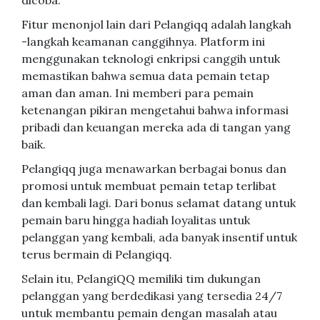
Fitur menonjol lain dari Pelangiqq adalah langkah
-langkah keamanan canggihnya. Platform ini
menggunakan teknologi enkripsi canggih untuk
memastikan bahwa semua data pemain tetap
aman dan aman. Ini memberi para pemain
ketenangan pikiran mengetahui bahwa informasi
pribadi dan keuangan mereka ada di tangan yang
baik.
Pelangiqq juga menawarkan berbagai bonus dan
promosi untuk membuat pemain tetap terlibat
dan kembali lagi. Dari bonus selamat datang untuk
pemain baru hingga hadiah loyalitas untuk
pelanggan yang kembali, ada banyak insentif untuk
terus bermain di Pelangiqq.
Selain itu, PelangiQQ memiliki tim dukungan
pelanggan yang berdedikasi yang tersedia 24/7
untuk membantu pemain dengan masalah atau