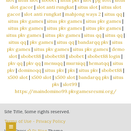
slot gacor
|
slot anti rungkat
|
situs slot
|
situs slot
gacor
|
slot anti rungkat
|
mahjong ways 2
|
situs qq
|
situs pkv games
|
situs pkv games
|
situs pkv games
|
situs pkv games
|
situs pkv games
|
situs pkv games
|
situs pkv games
|
situs pkv games
|
situs qq
|
situs qq
|
situs qq
|
pkv games
|
situs qq
|
bandarqq pkv
|
situs
pkv games
|
situs pkv games
|
situs pkv games
|
demo
slot
|
sbobet88
|
sbobet88
|
sbobet
|
sbobet88 login
|
pkv qq
|
pkv qq
|
menuqq
|
murniqq
|
hematqq
|
situs
pkv
|
dominoqq
|
situs pkv
|
pkv
|
situs pkv
|
sbobet88
|
x500 slot
|
x500 slot
|
x500 slot
|
bandarqq pkv
|
situs
pkv
|
slot99
|
https://maindomino99.pkvgamesresmi.org/
Site Title, Some rights reserved.
Terms of Use - Privacy Policy
WordPress
Di Blog
Theme