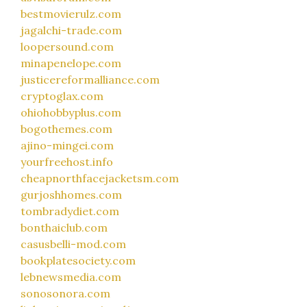
bestmovierulz.com
jagalchi-trade.com
loopersound.com
minapenelope.com
justicereformalliance.com
cryptoglax.com
ohiohobbyplus.com
bogothemes.com
ajino-mingei.com
yourfreehost.info
cheapnorthfacejacketsm.com
gurjoshhomes.com
tombradydiet.com
bonthaiclub.com
casusbelli-mod.com
bookplatesociety.com
lebnewsmedia.com
sonosonora.com