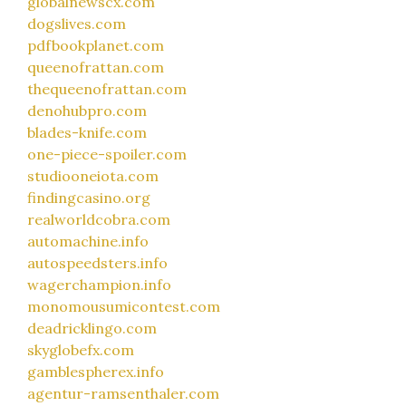
globalnewscx.com
dogslives.com
pdfbookplanet.com
queenofrattan.com
thequeenofrattan.com
denohubpro.com
blades-knife.com
one-piece-spoiler.com
studiooneiota.com
findingcasino.org
realworldcobra.com
automachine.info
autospeedsters.info
wagerchampion.info
monomousumicontest.com
deadricklingo.com
skyglobefx.com
gamblespherex.info
agentur-ramsenthaler.com