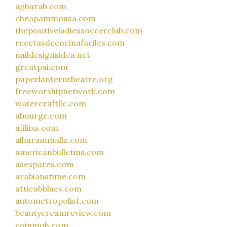
agharab.com
cheapammousa.com
thepositiveladiessoccerclub.com
recetasdecocinafaciles.com
naildesignsidea.net
greatpai.com
paperlanterntheatre.org
freeworshipnetwork.com
watercraftllc.com
abourge.com
afiliixs.com
alharammallz.com
americanbulletins.com
asespares.com
arabianstime.com
atticabblues.com
autometropolist.com
beautycreamreview.com
coinmoh.com