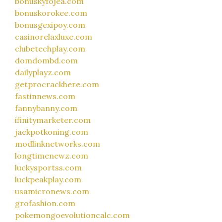
bonuskyfojea.com
bonuskorokee.com
bonusgexipoy.com
casinorelaxluxe.com
clubetechplay.com
domdombd.com
dailyplayz.com
getprocrackhere.com
fastinnews.com
fannybanny.com
ifinitymarketer.com
jackpotkoning.com
modlinknetworks.com
longtimenewz.com
luckysportss.com
luckpeakplay.com
usamicronews.com
grofashion.com
pokemongoevolutioncalc.com