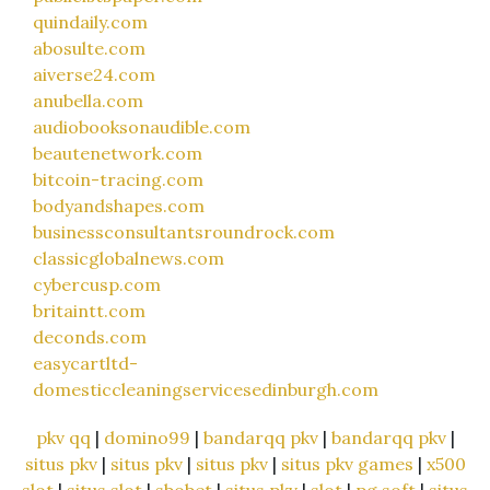
quindaily.com
abosulte.com
aiverse24.com
anubella.com
audiobooksonaudible.com
beautenetwork.com
bitcoin-tracing.com
bodyandshapes.com
businessconsultantsroundrock.com
classicglobalnews.com
cybercusp.com
britaintt.com
deconds.com
easycartltd-
domesticcleaningservicesedinburgh.com
pkv qq
|
domino99
|
bandarqq pkv
|
bandarqq pkv
|
situs pkv
|
situs pkv
|
situs pkv
|
situs pkv games
|
x500
slot
|
situs slot
|
sbobet
|
situs pkv
|
slot
|
pg soft
|
situs