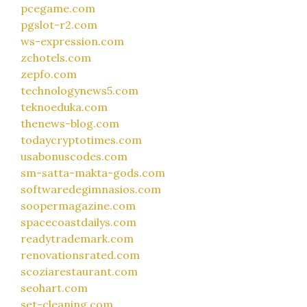
pcegame.com
pgslot-r2.com
ws-expression.com
zchotels.com
zepfo.com
technologynews5.com
teknoeduka.com
thenews-blog.com
todaycryptotimes.com
usabonuscodes.com
sm-satta-makta-gods.com
softwaredegimnasios.com
soopermagazine.com
spacecoastdailys.com
readytrademark.com
renovationsrated.com
scoziarestaurant.com
seohart.com
set-cleaning.com