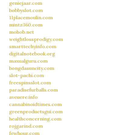
geniejaar.com
bobbyslot.com
11placemoulin.com
mintz360.com
mohob.net
weightlossprodigy.com
smarttechyinfo.com
digitalnotebook.org
maxualguru.com
bongdasuncity.com
slot-pachi.com
freespinsslot.com
paradisefurballs.com
aveuere.info
cannabinoidtimes.com
greenproductsgui.com
healthconcerning.com
rojgarind.com
fewhour.com