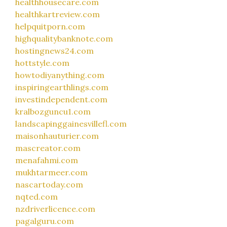
healthhousecare.com
healthkartreview.com
helpquitporn.com
highqualitybanknote.com
hostingnews24.com
hottstyle.com
howtodiyanything.com
inspiringearthlings.com
investindependent.com
kralbozguncu1.com
landscapinggainesvillefl.com
maisonhauturier.com
mascreator.com
menafahmi.com
mukhtarmeer.com
nascartoday.com
nqted.com
nzdriverlicence.com
pagalguru.com