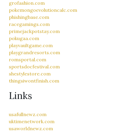
grofashion.com
pokemongoevolutioncalc.com
phishingbase.com
racegamings.com
primejackpotstay.com
pokugaa.com
playvaultgame.com
playgrandresorts.com
romsportal.com
sportsdocfestival.com
shestylestore.com
thingsiwontfinish.com
Links
usafullnewz.com
uktimenetwork.com
usaworldnewz.com