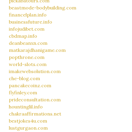
pickabatours.com
beastmode-bodybuilding.com
financelplan.info
businessfuture.info
infojudibet.com
cbdmap.info
deanbeanxn.com
matkarajdhanigame.com
popthrone.com
world-slots.com
imakewebsolution.com
che-blog.com
pancakecoinz.com
flyfinley.com
prideconsultation.com
hountinglil.info
chakraaffirmations.net
bestjokes4u.com
lustgurgaon.com