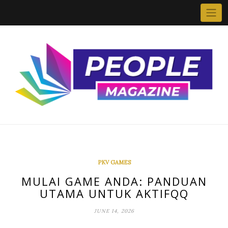
Skip
to
content
PKV GAMES
MULAI GAME ANDA: PANDUAN
UTAMA UNTUK AKTIFQQ
JUNE 14, 2026