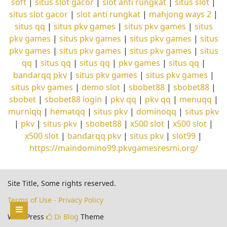
soft
|
situs slot gacor
|
slot anti rungkat
|
situs slot
|
situs slot gacor
|
slot anti rungkat
|
mahjong ways 2
|
situs qq
|
situs pkv games
|
situs pkv games
|
situs
pkv games
|
situs pkv games
|
situs pkv games
|
situs
pkv games
|
situs pkv games
|
situs pkv games
|
situs
qq
|
situs qq
|
situs qq
|
pkv games
|
situs qq
|
bandarqq pkv
|
situs pkv games
|
situs pkv games
|
situs pkv games
|
demo slot
|
sbobet88
|
sbobet88
|
sbobet
|
sbobet88 login
|
pkv qq
|
pkv qq
|
menuqq
|
murniqq
|
hematqq
|
situs pkv
|
dominoqq
|
situs pkv
|
pkv
|
situs pkv
|
sbobet88
|
x500 slot
|
x500 slot
|
x500 slot
|
bandarqq pkv
|
situs pkv
|
slot99
|
https://maindomino99.pkvgamesresmi.org/
Site Title, Some rights reserved.
Terms of Use - Privacy Policy
WordPress
Di Blog
Theme