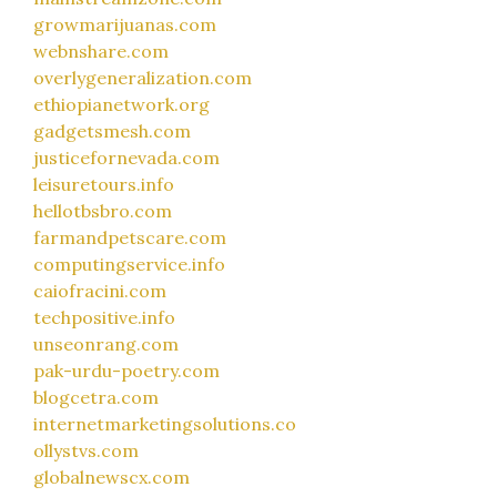
growmarijuanas.com
webnshare.com
overlygeneralization.com
ethiopianetwork.org
gadgetsmesh.com
justicefornevada.com
leisuretours.info
hellotbsbro.com
farmandpetscare.com
computingservice.info
caiofracini.com
techpositive.info
unseonrang.com
pak-urdu-poetry.com
blogcetra.com
internetmarketingsolutions.co
ollystvs.com
globalnewscx.com