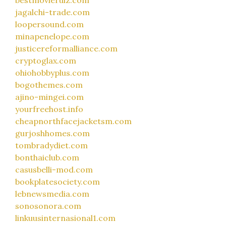
jagalchi-trade.com
loopersound.com
minapenelope.com
justicereformalliance.com
cryptoglax.com
ohiohobbyplus.com
bogothemes.com
ajino-mingei.com
yourfreehost.info
cheapnorthfacejacketsm.com
gurjoshhomes.com
tombradydiet.com
bonthaiclub.com
casusbelli-mod.com
bookplatesociety.com
lebnewsmedia.com
sonosonora.com
linkuusinternasional1.com