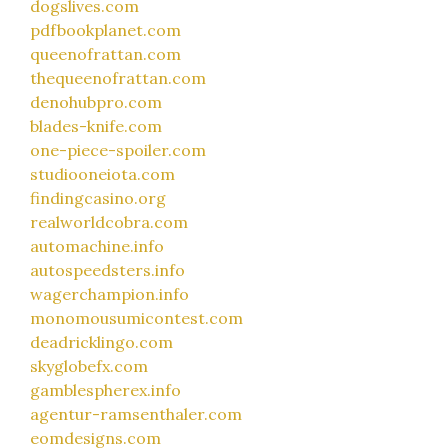
dogslives.com
pdfbookplanet.com
queenofrattan.com
thequeenofrattan.com
denohubpro.com
blades-knife.com
one-piece-spoiler.com
studiooneiota.com
findingcasino.org
realworldcobra.com
automachine.info
autospeedsters.info
wagerchampion.info
monomousumicontest.com
deadricklingo.com
skyglobefx.com
gamblespherex.info
agentur-ramsenthaler.com
eomdesigns.com