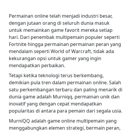
Permainan online telah menjadi industri besar,
dengan jutaan orang di seluruh dunia masuk
untuk memainkan game favorit mereka setiap
hari. Dari penembak multipemain populer seperti
Fortnite hingga permainan permainan peran yang
mendalam seperti World of Warcraft, tidak ada
kekurangan opsi untuk gamer yang ingin
mendapatkan perbaikan.
Tetapi ketika teknologi terus berkembang,
demikian pula tren dalam permainan online. Salah
satu perkembangan terbaru dan paling menarik di
dunia game adalah Murniqq, permainan unik dan
inovatif yang dengan cepat mendapatkan
popularitas di antara para pemain dari segala usia.
MurniQQ adalah game online multipemain yang
menggabungkan elemen strategi, bermain peran,