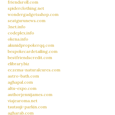
friendsroll.com
spiderclothing.net
wondergadgetsshop.com
seatgurunews.com
3net.info
codeplex.info
okena.info
akunidpropokerqq.com
bespokecardetailing.com
bestfriendscredit.com
elibrary.biz
eczema-naturalcures.com
astro-bath.com
aghapal.com
altu-expo.com
authorjennijames.com
viajearoma.net
tsutsuji-parkin.com
agharab.com