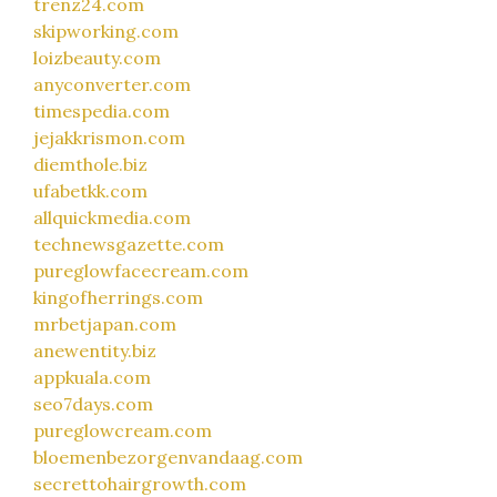
trenz24.com
skipworking.com
loizbeauty.com
anyconverter.com
timespedia.com
jejakkrismon.com
diemthole.biz
ufabetkk.com
allquickmedia.com
technewsgazette.com
pureglowfacecream.com
kingofherrings.com
mrbetjapan.com
anewentity.biz
appkuala.com
seo7days.com
pureglowcream.com
bloemenbezorgenvandaag.com
secrettohairgrowth.com