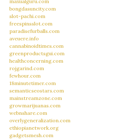
maxualguru.com
bongdasuncity.com
slot-pachi.com
freespinsslot.com
paradisefurballs.com
aveuere.info
cannabinoidtimes.com
greenproductsgui.com
healthconcerning.com
rojgarind.com
fewhour.com
18minutetimer.com
semanticseostars.com
mainstreamzone.com
growmarijuanas.com
webnshare.com
overlygeneralization.com
ethiopianetwork.org
gadgetsmesh.com