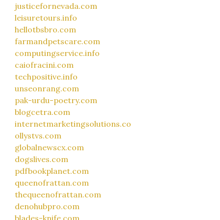
justicefornevada.com
leisuretours.info
hellotbsbro.com
farmandpetscare.com
computingservice.info
caiofracini.com
techpositive.info
unseonrang.com
pak-urdu-poetry.com
blogcetra.com
internetmarketingsolutions.co
ollystvs.com
globalnewscx.com
dogslives.com
pdfbookplanet.com
queenofrattan.com
thequeenofrattan.com
denohubpro.com
blades-knife.com