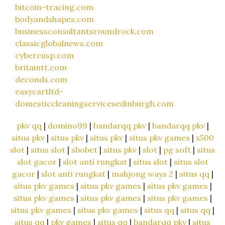
bitcoin-tracing.com
bodyandshapes.com
businessconsultantsroundrock.com
classicglobalnews.com
cybercusp.com
britaintt.com
deconds.com
easycartltd-
domesticcleaningservicesedinburgh.com
pkv qq
|
domino99
|
bandarqq pkv
|
bandarqq pkv
|
situs pkv
|
situs pkv
|
situs pkv
|
situs pkv games
|
x500
slot
|
situs slot
|
sbobet
|
situs pkv
|
slot
|
pg soft
|
situs
slot gacor
|
slot anti rungkat
|
situs slot
|
situs slot
gacor
|
slot anti rungkat
|
mahjong ways 2
|
situs qq
|
situs pkv games
|
situs pkv games
|
situs pkv games
|
situs pkv games
|
situs pkv games
|
situs pkv games
|
situs pkv games
|
situs pkv games
|
situs qq
|
situs qq
|
situs qq
|
pkv games
|
situs qq
|
bandarqq pkv
|
situs