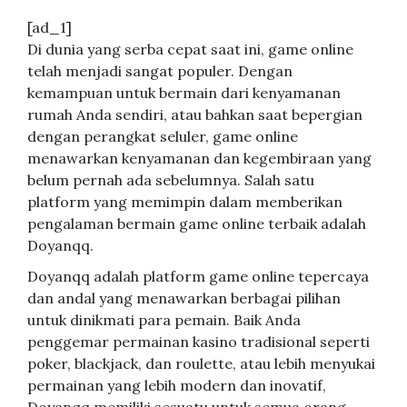
[ad_1]
Di dunia yang serba cepat saat ini, game online
telah menjadi sangat populer. Dengan
kemampuan untuk bermain dari kenyamanan
rumah Anda sendiri, atau bahkan saat bepergian
dengan perangkat seluler, game online
menawarkan kenyamanan dan kegembiraan yang
belum pernah ada sebelumnya. Salah satu
platform yang memimpin dalam memberikan
pengalaman bermain game online terbaik adalah
Doyanqq.
Doyanqq adalah platform game online tepercaya
dan andal yang menawarkan berbagai pilihan
untuk dinikmati para pemain. Baik Anda
penggemar permainan kasino tradisional seperti
poker, blackjack, dan roulette, atau lebih menyukai
permainan yang lebih modern dan inovatif,
Doyanqq memiliki sesuatu untuk semua orang.