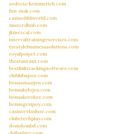
sodecia-kemmerich.com
fun-mak.com
casino888world.com
misterdbnb.com
jkmezcal.com
intervaltrainingexercises.com
tyestylebusinesssolutions.com
royalpoipet.com
thestaurant.com
bestlinktrackingsoftware.com
clublubupoo.com
bonusmazijeu.com
bonuskyfojea.com
bonuskorokee.com
bonusgexipoy.com
casinorelaxluxe.com
clubetechplay.com
domdombd.com
dailyplayz.com