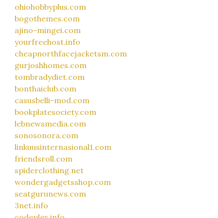
ohiohobbyplus.com
bogothemes.com
ajino-mingei.com
yourfreehost.info
cheapnorthfacejacketsm.com
gurjoshhomes.com
tombradydiet.com
bonthaiclub.com
casusbelli-mod.com
bookplatesociety.com
lebnewsmedia.com
sonosonora.com
linkuusinternasional1.com
friendsroll.com
spiderclothing.net
wondergadgetsshop.com
seatgurunews.com
3net.info
codeplex.info