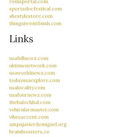
romsportal.com
sportsdocfestival.com
shestylestore.com
thingsiwontfinish.com
Links
usafullnewz.com
uktimenetwork.com
usaworldnewz.com
todayusaexplore.com
usalocality.com
usafournewz.com
thebalochhal.com
vehicularmaster.com
vibesaccent.com
ampajavierdemiguel.org
brainboosters.co