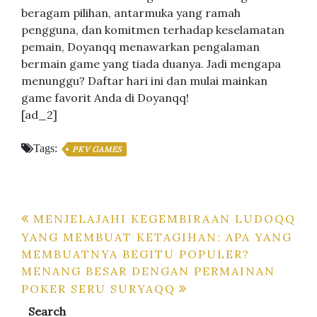
beragam pilihan, antarmuka yang ramah
pengguna, dan komitmen terhadap keselamatan
pemain, Doyanqq menawarkan pengalaman
bermain game yang tiada duanya. Jadi mengapa
menunggu? Daftar hari ini dan mulai mainkan
game favorit Anda di Doyanqq!
[ad_2]
Tags:
PKV GAMES
Post
MENJELAJAHI KEGEMBIRAAN LUDOQQ
YANG MEMBUAT KETAGIHAN: APA YANG
navigation
MEMBUATNYA BEGITU POPULER?
MENANG BESAR DENGAN PERMAINAN
POKER SERU SURYAQQ
Search