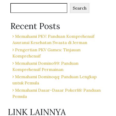
Search
Recent Posts
Memahami PKV: Panduan Komprehensif
Asuransi Kesehatan Swasta di Jerman
Pengertian PKV Games: Tinjauan
Komprehensif
Memahami Domino99: Panduan
Komprehensif Permainan
Memahami Dominoqq: Panduan Lengkap
untuk Pemula
Memahami Dasar-Dasar Poker88: Panduan
Pemula
LINK LAINNYA