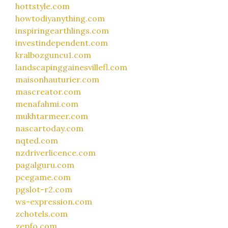
hottstyle.com
howtodiyanything.com
inspiringearthlings.com
investindependent.com
kralbozguncu1.com
landscapinggainesvillefl.com
maisonhauturier.com
mascreator.com
menafahmi.com
mukhtarmeer.com
nascartoday.com
nqted.com
nzdriverlicence.com
pagalguru.com
pcegame.com
pgslot-r2.com
ws-expression.com
zchotels.com
zepfo.com