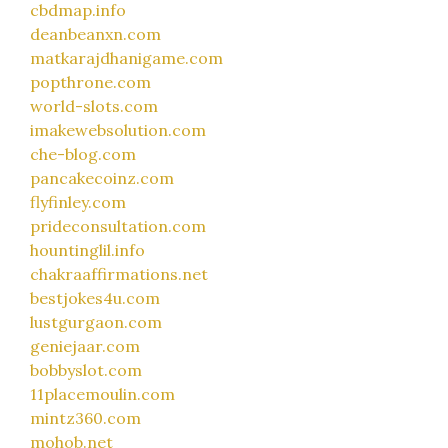
cbdmap.info
deanbeanxn.com
matkarajdhanigame.com
popthrone.com
world-slots.com
imakewebsolution.com
che-blog.com
pancakecoinz.com
flyfinley.com
prideconsultation.com
hountinglil.info
chakraaffirmations.net
bestjokes4u.com
lustgurgaon.com
geniejaar.com
bobbyslot.com
11placemoulin.com
mintz360.com
mohob.net