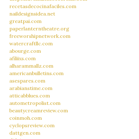
recetasdecocinafaciles.com
naildesignsidea.net
greatpai.com
paperlanterntheatre.org
freeworshipnetwork.com
watercraftllc.com
abourge.com
afiliixs.com
alharammallz.com
americanbulletins.com
asespares.com
arabianstime.com
atticabblues.com
autometropolist.com
beautycreamreview.com
coinmoh.com
cyclopsreview.com
dattgen.com