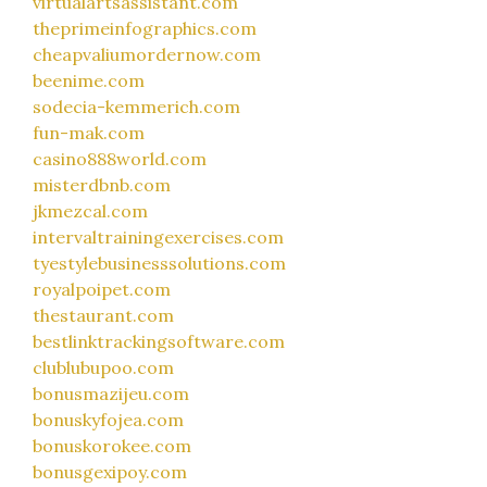
virtualartsassistant.com
theprimeinfographics.com
cheapvaliumordernow.com
beenime.com
sodecia-kemmerich.com
fun-mak.com
casino888world.com
misterdbnb.com
jkmezcal.com
intervaltrainingexercises.com
tyestylebusinesssolutions.com
royalpoipet.com
thestaurant.com
bestlinktrackingsoftware.com
clublubupoo.com
bonusmazijeu.com
bonuskyfojea.com
bonuskorokee.com
bonusgexipoy.com