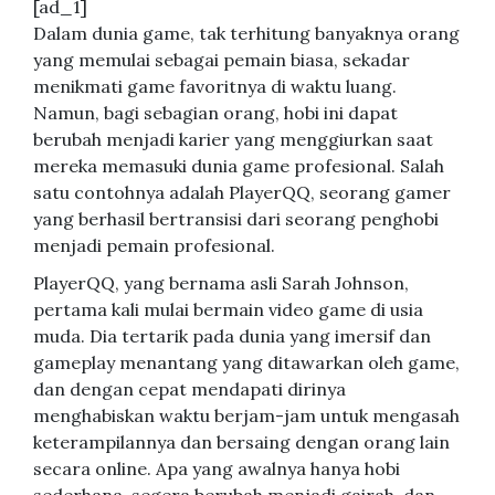
[ad_1]
Dalam dunia game, tak terhitung banyaknya orang
yang memulai sebagai pemain biasa, sekadar
menikmati game favoritnya di waktu luang.
Namun, bagi sebagian orang, hobi ini dapat
berubah menjadi karier yang menggiurkan saat
mereka memasuki dunia game profesional. Salah
satu contohnya adalah PlayerQQ, seorang gamer
yang berhasil bertransisi dari seorang penghobi
menjadi pemain profesional.
PlayerQQ, yang bernama asli Sarah Johnson,
pertama kali mulai bermain video game di usia
muda. Dia tertarik pada dunia yang imersif dan
gameplay menantang yang ditawarkan oleh game,
dan dengan cepat mendapati dirinya
menghabiskan waktu berjam-jam untuk mengasah
keterampilannya dan bersaing dengan orang lain
secara online. Apa yang awalnya hanya hobi
sederhana, segera berubah menjadi gairah, dan