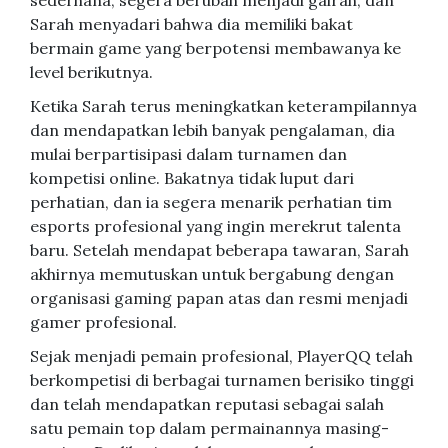
Sarah menyadari bahwa dia memiliki bakat
bermain game yang berpotensi membawanya ke
level berikutnya.
Ketika Sarah terus meningkatkan keterampilannya
dan mendapatkan lebih banyak pengalaman, dia
mulai berpartisipasi dalam turnamen dan
kompetisi online. Bakatnya tidak luput dari
perhatian, dan ia segera menarik perhatian tim
esports profesional yang ingin merekrut talenta
baru. Setelah mendapat beberapa tawaran, Sarah
akhirnya memutuskan untuk bergabung dengan
organisasi gaming papan atas dan resmi menjadi
gamer profesional.
Sejak menjadi pemain profesional, PlayerQQ telah
berkompetisi di berbagai turnamen berisiko tinggi
dan telah mendapatkan reputasi sebagai salah
satu pemain top dalam permainannya masing-