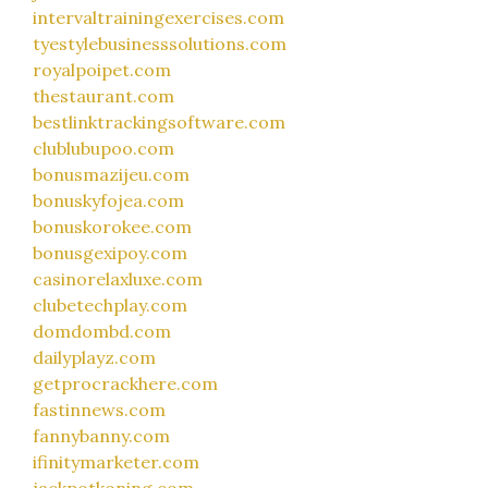
intervaltrainingexercises.com
tyestylebusinesssolutions.com
royalpoipet.com
thestaurant.com
bestlinktrackingsoftware.com
clublubupoo.com
bonusmazijeu.com
bonuskyfojea.com
bonuskorokee.com
bonusgexipoy.com
casinorelaxluxe.com
clubetechplay.com
domdombd.com
dailyplayz.com
getprocrackhere.com
fastinnews.com
fannybanny.com
ifinitymarketer.com
jackpotkoning.com