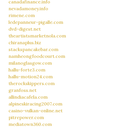
canadafinance.info
nevadamoney.info
rimene.com
ledepanneur-pigalle.com
dvd-digest.net
theartistsmarketnola.com
chiranaplus.biz
stackspancakebar.com
namheongfoodcourt.com
milanoglasgow.com
hallu-forte3.com
hallu-motion24.com
therockskippers.com
granfoss.net
allindiacafela.com
alpineskiracing2007.com
casino-vulkan-online.net
pitrepower.com
mediatown360.com