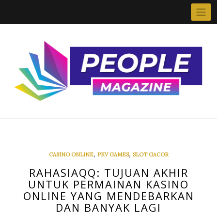
Skip
to
content
,
,
CASINO ONLINE
PKV GAMES
SLOT GACOR
RAHASIAQQ: TUJUAN AKHIR
UNTUK PERMAINAN KASINO
ONLINE YANG MENDEBARKAN
DAN BANYAK LAGI