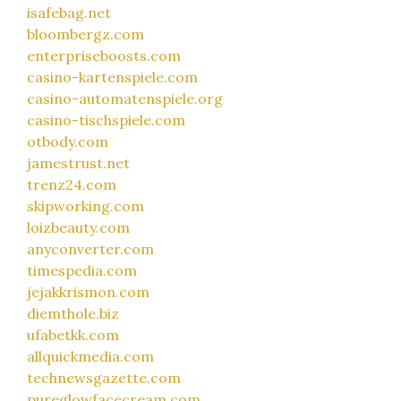
isafebag.net
bloombergz.com
enterpriseboosts.com
casino-kartenspiele.com
casino-automatenspiele.org
casino-tischspiele.com
otbody.com
jamestrust.net
trenz24.com
skipworking.com
loizbeauty.com
anyconverter.com
timespedia.com
jejakkrismon.com
diemthole.biz
ufabetkk.com
allquickmedia.com
technewsgazette.com
pureglowfacecream.com