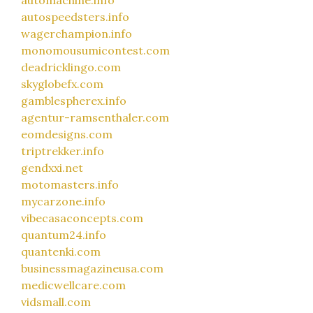
autospeedsters.info
wagerchampion.info
monomousumicontest.com
deadricklingo.com
skyglobefx.com
gamblespherex.info
agentur-ramsenthaler.com
eomdesigns.com
triptrekker.info
gendxxi.net
motomasters.info
mycarzone.info
vibecasaconcepts.com
quantum24.info
quantenki.com
businessmagazineusa.com
medicwellcare.com
vidsmall.com