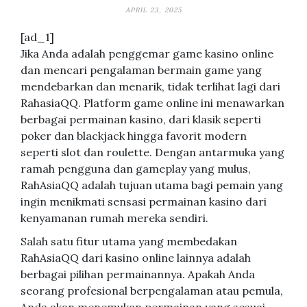
APRIL 23, 2025
[ad_1]
Jika Anda adalah penggemar game kasino online
dan mencari pengalaman bermain game yang
mendebarkan dan menarik, tidak terlihat lagi dari
RahasiaQQ. Platform game online ini menawarkan
berbagai permainan kasino, dari klasik seperti
poker dan blackjack hingga favorit modern
seperti slot dan roulette. Dengan antarmuka yang
ramah pengguna dan gameplay yang mulus,
RahAsiaQQ adalah tujuan utama bagi pemain yang
ingin menikmati sensasi permainan kasino dari
kenyamanan rumah mereka sendiri.
Salah satu fitur utama yang membedakan
RahAsiaQQ dari kasino online lainnya adalah
berbagai pilihan permainannya. Apakah Anda
seorang profesional berpengalaman atau pemula,
Anda akan menemukan permainan yang sesuai