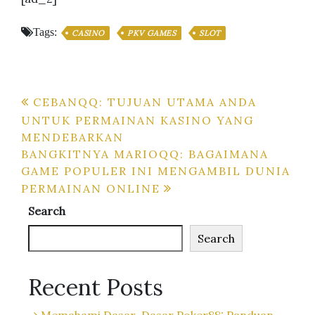
Tags:
CASINO
PKV GAMES
SLOT
Post
CEBANQQ: TUJUAN UTAMA ANDA
UNTUK PERMAINAN KASINO YANG
navigation
MENDEBARKAN
BANGKITNYA MARIOQQ: BAGAIMANA
GAME POPULER INI MENGAMBIL DUNIA
PERMAINAN ONLINE
Search
Search
Recent Posts
Memahami Dasar-Dasar Poker88: Panduan