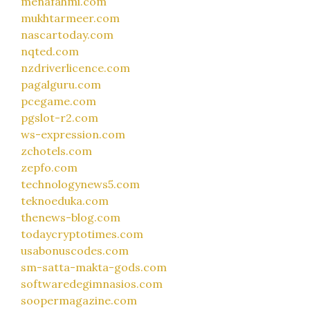
menafahmi.com
mukhtarmeer.com
nascartoday.com
nqted.com
nzdriverlicence.com
pagalguru.com
pcegame.com
pgslot-r2.com
ws-expression.com
zchotels.com
zepfo.com
technologynews5.com
teknoeduka.com
thenews-blog.com
todaycryptotimes.com
usabonuscodes.com
sm-satta-makta-gods.com
softwaredegimnasios.com
soopermagazine.com