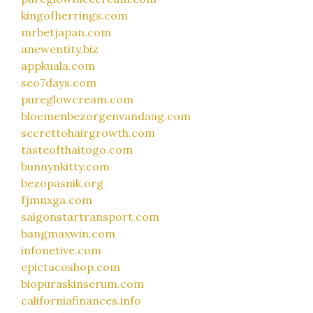
kingofherrings.com
mrbetjapan.com
anewentity.biz
appkuala.com
seo7days.com
pureglowcream.com
bloemenbezorgenvandaag.com
secrettohairgrowth.com
tasteofthaitogo.com
bunnynkitty.com
bezopasnik.org
fjmnxga.com
saigonstartransport.com
bangmaxwin.com
infonetive.com
epictacoshop.com
biopuraskinserum.com
californiafinances.info