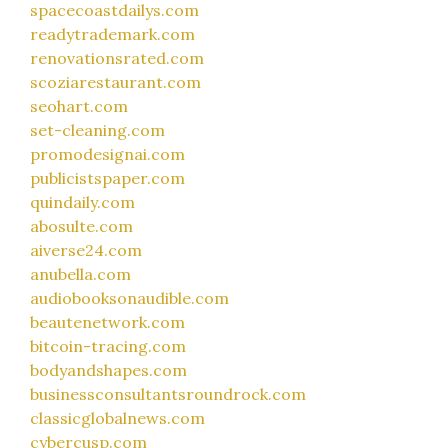
spacecoastdailys.com
readytrademark.com
renovationsrated.com
scoziarestaurant.com
seohart.com
set-cleaning.com
promodesignai.com
publicistspaper.com
quindaily.com
abosulte.com
aiverse24.com
anubella.com
audiobooksonaudible.com
beautenetwork.com
bitcoin-tracing.com
bodyandshapes.com
businessconsultantsroundrock.com
classicglobalnews.com
cybercusp.com