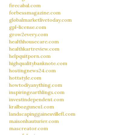
firecabal.com
forbessmagazine.com
globalmarketlivetoday.com
gpl-license.com
grow2every.com
healthhousecare.com
healthkartreview.com
helpquitporn.com
highqualitybanknote.com
hostingnews24.com
hottstyle.com
howtodiyanything.com
inspiringearthlings.com
investindependent.com
kralbozguncu1.com
landscapinggainesvillefl.com
maisonhauturier.com
mascreator.com