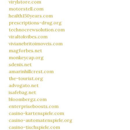
virylstore.com
motorstell.com
health150years.com
prescriptions-drug.org
technocrewsolution.com
viraltokvibes.com
vivianebritoimoveis.com
magforbes.net
monkeycap.org
sdenix.net
amarinhillcrest.com
the-tourist.org
advogato.net
isafebag.net
bloombergz.com
enterpriseboosts.com
casino-kartenspiele.com
casino-automatenspiele.org
casino-tischspiele.com