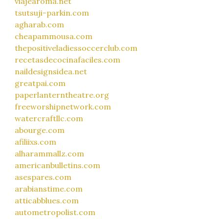
viajearoma.net
tsutsuji-parkin.com
agharab.com
cheapammousa.com
thepositiveladiessoccerclub.com
recetasdecocinafaciles.com
naildesignsidea.net
greatpai.com
paperlanterntheatre.org
freeworshipnetwork.com
watercraftllc.com
abourge.com
afiliixs.com
alharammallz.com
americanbulletins.com
asespares.com
arabianstime.com
atticabblues.com
autometropolist.com