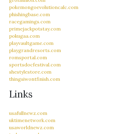
pokemongoevolutioncalc.com
phishingbase.com
racegamings.com
primejackpotstay.com
pokugaa.com
playvaultgame.com
playgrandresorts.com
romsportal.com
sportsdocfestival.com
shestylestore.com
thingsiwontfinish.com
Links
usafullnewz.com
uktimenetwork.com
usaworldnewz.com