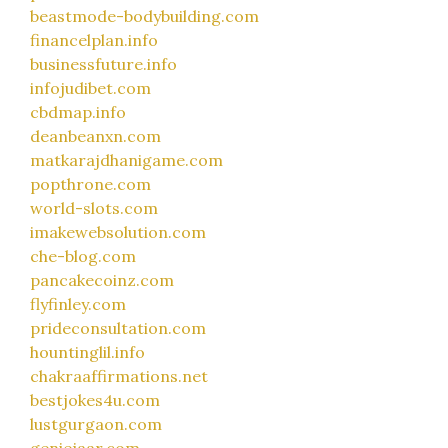
beastmode-bodybuilding.com
financelplan.info
businessfuture.info
infojudibet.com
cbdmap.info
deanbeanxn.com
matkarajdhanigame.com
popthrone.com
world-slots.com
imakewebsolution.com
che-blog.com
pancakecoinz.com
flyfinley.com
prideconsultation.com
hountinglil.info
chakraaffirmations.net
bestjokes4u.com
lustgurgaon.com
geniejaar.com