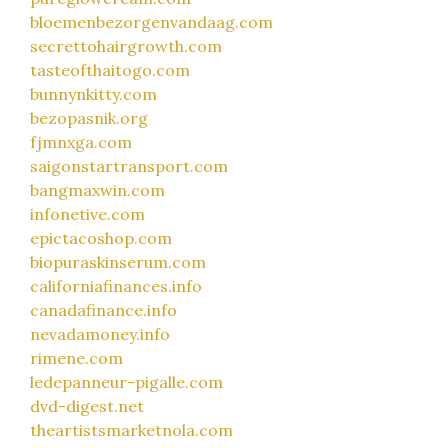
bloemenbezorgenvandaag.com
secrettohairgrowth.com
tasteofthaitogo.com
bunnynkitty.com
bezopasnik.org
fjmnxga.com
saigonstartransport.com
bangmaxwin.com
infonetive.com
epictacoshop.com
biopuraskinserum.com
californiafinances.info
canadafinance.info
nevadamoney.info
rimene.com
ledepanneur-pigalle.com
dvd-digest.net
theartistsmarketnola.com