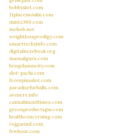
bobbyslot.com
11placemoulin.com
mintz360.com
mohob.net
weightlossprodigy.com
smarttechyinfo.com
digitalnotebook.org
maxualguru.com
bongdasuncity.com
slot-pachi.com
freespinsslot.com
paradisefurballs.com
aveuere.info
cannabinoidtimes.com
greenproductsgui.com
healthconcerning.com
rojgarind.com
fewhour.com