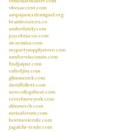
vehicularmaster.com
vibesaccent.com
ampajavierdemiguel.org
brainboosters.co
amberlately.com
joycebriscoe.com
aicarmina.com
mypartysupplystore.com
annforwisconsin.com
findjaipur.com
cultofjim.com
glimmerick.com
davidfollett.com
newcollegebeat.com
reverbnewyork.com
skinmerch.com
usvisaforum.com
bestmovierulz.com
jagalchi-trade.com