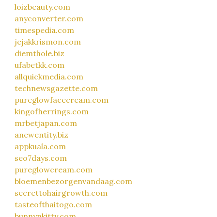
loizbeauty.com
anyconverter.com
timespedia.com
jejakkrismon.com
diemthole.biz
ufabetkk.com
allquickmedia.com
technewsgazette.com
pureglowfacecream.com
kingofherrings.com
mrbetjapan.com
anewentity.biz
appkuala.com
seo7days.com
pureglowcream.com
bloemenbezorgenvandaag.com
secrettohairgrowth.com
tasteofthaitogo.com
bunnynkitty.com