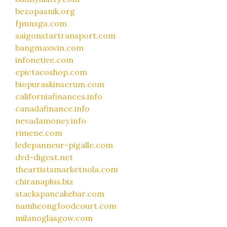
bezopasnik.org
fjmnxga.com
saigonstartransport.com
bangmaxwin.com
infonetive.com
epictacoshop.com
biopuraskinserum.com
californiafinances.info
canadafinance.info
nevadamoney.info
rimene.com
ledepanneur-pigalle.com
dvd-digest.net
theartistsmarketnola.com
chiranaplus.biz
stackspancakebar.com
namheongfoodcourt.com
milanoglasgow.com