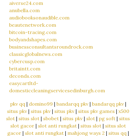
aiverse24.com
anubella.com
audiobooksonaudible.com
beautenetwork.com
bitcoin-tracing.com
bodyandshapes.com
businessconsultantsroundrock.com
classicglobalnews.com
cybercusp.com
britaintt.com
deconds.com
easycartltd-
domesticcleaningservicesedinburgh.com
pkv qq
|
domino99
|
bandarqq pkv
|
bandarqq pkv
|
situs pkv
|
situs pkv
|
situs pkv
|
situs pkv games
|
x500
slot
|
situs slot
|
sbobet
|
situs pkv
|
slot
|
pg soft
|
situs
slot gacor
|
slot anti rungkat
|
situs slot
|
situs slot
gacor
|
slot anti rungkat
|
mahjong ways 2
|
situs qq
|