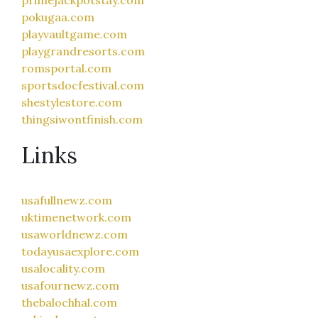
pokugaa.com
playvaultgame.com
playgrandresorts.com
romsportal.com
sportsdocfestival.com
shestylestore.com
thingsiwontfinish.com
Links
usafullnewz.com
uktimenetwork.com
usaworldnewz.com
todayusaexplore.com
usalocality.com
usafournewz.com
thebalochhal.com