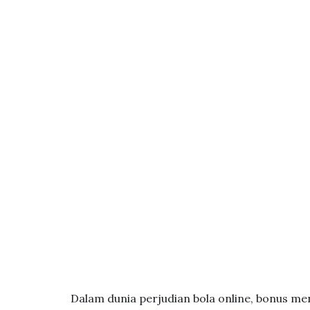
Dalam dunia perjudian bola online, bonus men