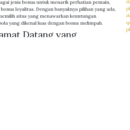
d
agai jenis bonus untuk menarik perhatian pemain,
p
 bonus loyalitas. Dengan banyaknya pilihan yang ada,
d
 memilih situs yang menawarkan keuntungan
q
 bola yang dikenal luas dengan bonus melimpah.
p
lamat Datang yang
li memberikan bonus sambutan yang sangat
s
mpatan untuk memulai taruhan dengan modal lebih
b
a pemain.
fi
elamat Datang
o
c
p
ukan
c
permainan atau pasar taruhan baru
f
Menarik
b
f