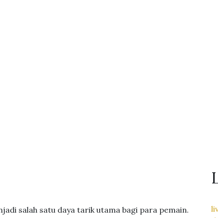
l
jadi salah satu daya tarik utama bagi para pemain.