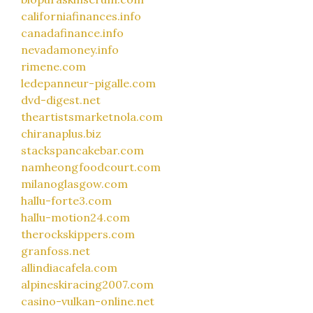
californiafinances.info
canadafinance.info
nevadamoney.info
rimene.com
ledepanneur-pigalle.com
dvd-digest.net
theartistsmarketnola.com
chiranaplus.biz
stackspancakebar.com
namheongfoodcourt.com
milanoglasgow.com
hallu-forte3.com
hallu-motion24.com
therockskippers.com
granfoss.net
allindiacafela.com
alpineskiracing2007.com
casino-vulkan-online.net