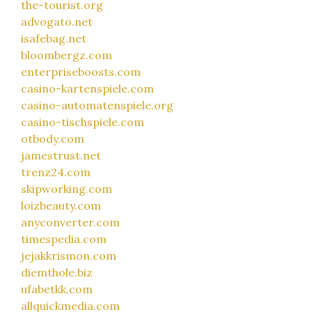
the-tourist.org
advogato.net
isafebag.net
bloombergz.com
enterpriseboosts.com
casino-kartenspiele.com
casino-automatenspiele.org
casino-tischspiele.com
otbody.com
jamestrust.net
trenz24.com
skipworking.com
loizbeauty.com
anyconverter.com
timespedia.com
jejakkrismon.com
diemthole.biz
ufabetkk.com
allquickmedia.com