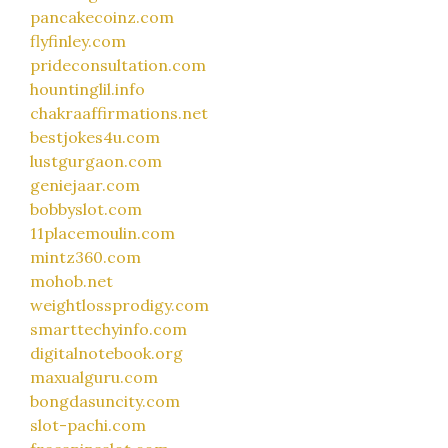
pancakecoinz.com
flyfinley.com
prideconsultation.com
hountinglil.info
chakraaffirmations.net
bestjokes4u.com
lustgurgaon.com
geniejaar.com
bobbyslot.com
11placemoulin.com
mintz360.com
mohob.net
weightlossprodigy.com
smarttechyinfo.com
digitalnotebook.org
maxualguru.com
bongdasuncity.com
slot-pachi.com