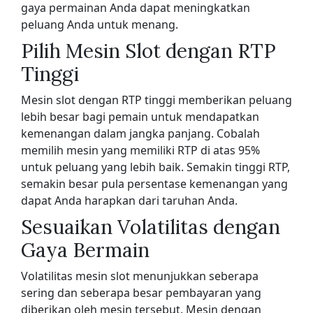
gaya permainan Anda dapat meningkatkan
peluang Anda untuk menang.
Pilih Mesin Slot dengan RTP
Tinggi
Mesin slot dengan RTP tinggi memberikan peluang
lebih besar bagi pemain untuk mendapatkan
kemenangan dalam jangka panjang. Cobalah
memilih mesin yang memiliki RTP di atas 95%
untuk peluang yang lebih baik. Semakin tinggi RTP,
semakin besar pula persentase kemenangan yang
dapat Anda harapkan dari taruhan Anda.
Sesuaikan Volatilitas dengan
Gaya Bermain
Volatilitas mesin slot menunjukkan seberapa
sering dan seberapa besar pembayaran yang
diberikan oleh mesin tersebut. Mesin dengan