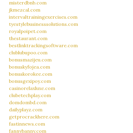
misterdbnb.com
jkmezcal.com
intervaltrainingexercises.com
tyestylebusinesssolutions.com
royalpoipet.com
thestaurant.com
bestlinktrackingsoftware.com
clublubupoo.com
bonusmazijeu.com
bonuskyfojea.com
bonuskorokee.com
bonusgexipoy.com
casinorelaxluxe.com
clubetechplay.com
domdombd.com
dailyplayz.com
getprocrackhere.com
fastinnews.com
fannybanny.com