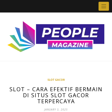
Skip
to
content
SLOT GACOR
SLOT – CARA EFEKTIF BERMAIN
DI SITUS SLOT GACOR
TERPERCAYA
JANUARY 3, 2025