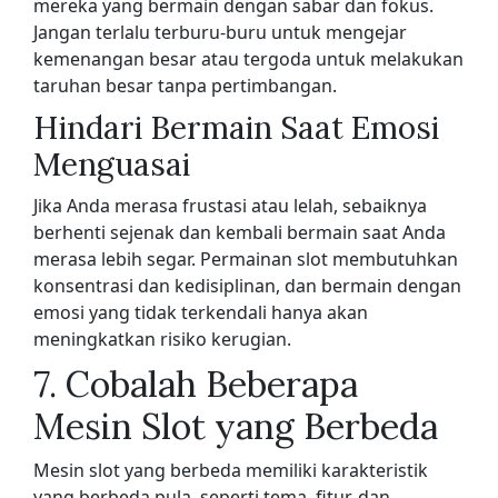
mereka yang bermain dengan sabar dan fokus.
Jangan terlalu terburu-buru untuk mengejar
kemenangan besar atau tergoda untuk melakukan
taruhan besar tanpa pertimbangan.
Hindari Bermain Saat Emosi
Menguasai
Jika Anda merasa frustasi atau lelah, sebaiknya
berhenti sejenak dan kembali bermain saat Anda
merasa lebih segar. Permainan slot membutuhkan
konsentrasi dan kedisiplinan, dan bermain dengan
emosi yang tidak terkendali hanya akan
meningkatkan risiko kerugian.
7. Cobalah Beberapa
Mesin Slot yang Berbeda
Mesin slot yang berbeda memiliki karakteristik
yang berbeda pula, seperti tema, fitur, dan