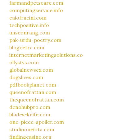
farmandpetscare.com
computingservice.info
caiofracini.com
techpositive.info
unseonrang.com
pak-urdu-poetry.com
blogcetra.com
internetmarketingsolutions.co
ollystvs.com
globalnewscx.com
dogslives.com
pdfbookplanet.com
queenofrattan.com
thequeenofrattan.com
denohubpro.com
blades-knife.com
one-piece-spoiler.com
studiooneiota.com
findingcasino.org