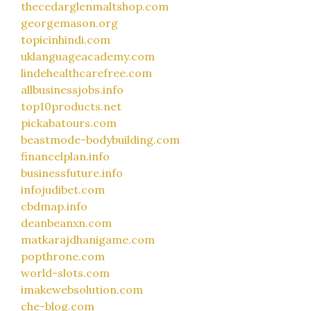
thecedarglenmaltshop.com
georgemason.org
topicinhindi.com
uklanguageacademy.com
lindehealthcarefree.com
allbusinessjobs.info
top10products.net
pickabatours.com
beastmode-bodybuilding.com
financelplan.info
businessfuture.info
infojudibet.com
cbdmap.info
deanbeanxn.com
matkarajdhanigame.com
popthrone.com
world-slots.com
imakewebsolution.com
che-blog.com