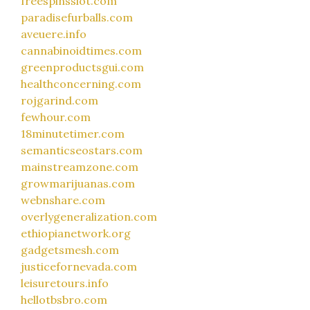
freespinsslot.com
paradisefurballs.com
aveuere.info
cannabinoidtimes.com
greenproductsgui.com
healthconcerning.com
rojgarind.com
fewhour.com
18minutetimer.com
semanticseostars.com
mainstreamzone.com
growmarijuanas.com
webnshare.com
overlygeneralization.com
ethiopianetwork.org
gadgetsmesh.com
justicefornevada.com
leisuretours.info
hellotbsbro.com