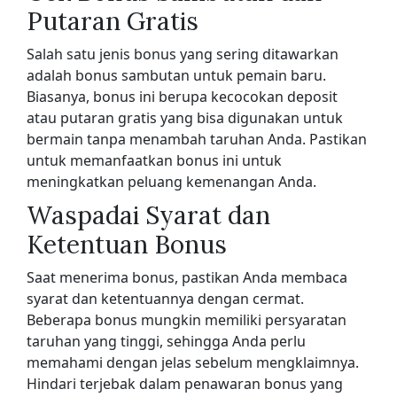
Putaran Gratis
Salah satu jenis bonus yang sering ditawarkan
adalah bonus sambutan untuk pemain baru.
Biasanya, bonus ini berupa kecocokan deposit
atau putaran gratis yang bisa digunakan untuk
bermain tanpa menambah taruhan Anda. Pastikan
untuk memanfaatkan bonus ini untuk
meningkatkan peluang kemenangan Anda.
Waspadai Syarat dan
Ketentuan Bonus
Saat menerima bonus, pastikan Anda membaca
syarat dan ketentuannya dengan cermat.
Beberapa bonus mungkin memiliki persyaratan
taruhan yang tinggi, sehingga Anda perlu
memahami dengan jelas sebelum mengklaimnya.
Hindari terjebak dalam penawaran bonus yang