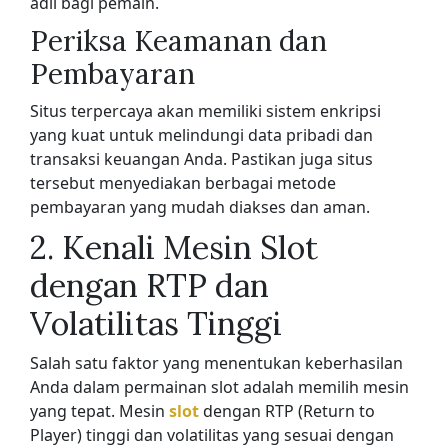
adil bagi pemain.
Periksa Keamanan dan
Pembayaran
Situs terpercaya akan memiliki sistem enkripsi
yang kuat untuk melindungi data pribadi dan
transaksi keuangan Anda. Pastikan juga situs
tersebut menyediakan berbagai metode
pembayaran yang mudah diakses dan aman.
2. Kenali Mesin Slot
dengan RTP dan
Volatilitas Tinggi
Salah satu faktor yang menentukan keberhasilan
Anda dalam permainan slot adalah memilih mesin
yang tepat. Mesin
slot
dengan RTP (Return to
Player) tinggi dan volatilitas yang sesuai dengan