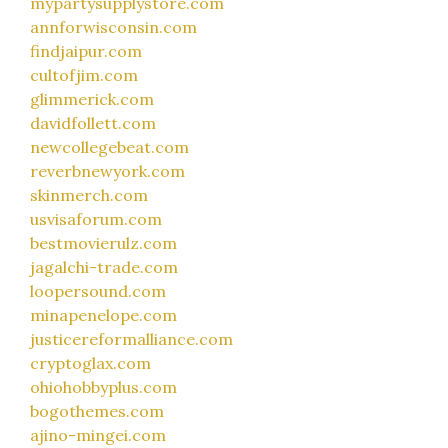
mypartysupplystore.com
annforwisconsin.com
findjaipur.com
cultofjim.com
glimmerick.com
davidfollett.com
newcollegebeat.com
reverbnewyork.com
skinmerch.com
usvisaforum.com
bestmovierulz.com
jagalchi-trade.com
loopersound.com
minapenelope.com
justicereformalliance.com
cryptoglax.com
ohiohobbyplus.com
bogothemes.com
ajino-mingei.com