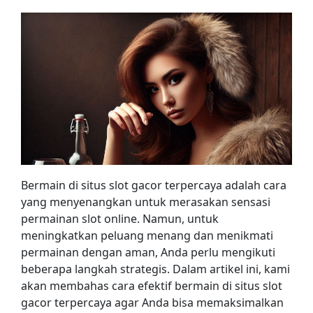
Bermain di situs slot gacor terpercaya adalah cara
yang menyenangkan untuk merasakan sensasi
permainan slot online. Namun, untuk
meningkatkan peluang menang dan menikmati
permainan dengan aman, Anda perlu mengikuti
beberapa langkah strategis. Dalam artikel ini, kami
akan membahas cara efektif bermain di situs slot
gacor terpercaya agar Anda bisa memaksimalkan