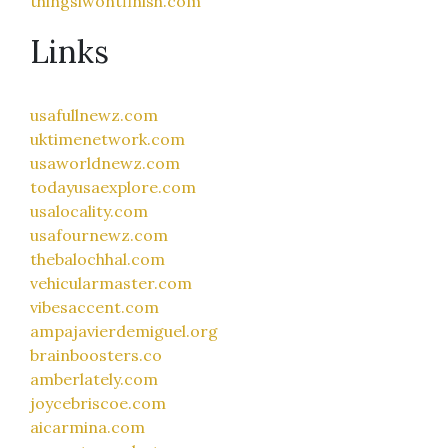
thingsiwontfinish.com
Links
usafullnewz.com
uktimenetwork.com
usaworldnewz.com
todayusaexplore.com
usalocality.com
usafournewz.com
thebalochhal.com
vehicularmaster.com
vibesaccent.com
ampajavierdemiguel.org
brainboosters.co
amberlately.com
joycebriscoe.com
aicarmina.com