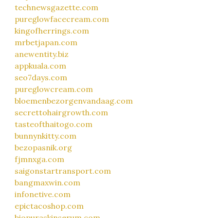
technewsgazette.com
pureglowfacecream.com
kingofherrings.com
mrbetjapan.com
anewentity.biz
appkuala.com
seo7days.com
pureglowcream.com
bloemenbezorgenvandaag.com
secrettohairgrowth.com
tasteofthaitogo.com
bunnynkitty.com
bezopasnik.org
fjmnxga.com
saigonstartransport.com
bangmaxwin.com
infonetive.com
epictacoshop.com
biopuraskinserum.com