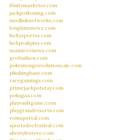
ifinitymarketer.com
jackpotkoning.com
modlinknetworks.com
longtimenewz.com
luckysportss.com
luckpeakplay.com
usamicronews.com
grofashion.com
pokemongoevolutioncalc.com
phishingbase.com
racegamings.com
primejackpotstay.com
pokugaa.com
playvaultgame.com
playgrandresorts.com
romsportal.com
sportsdocfestival.com
shestylestore.com