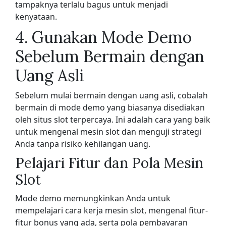
tampaknya terlalu bagus untuk menjadi
kenyataan.
4. Gunakan Mode Demo
Sebelum Bermain dengan
Uang Asli
Sebelum mulai bermain dengan uang asli, cobalah
bermain di mode demo yang biasanya disediakan
oleh situs slot terpercaya. Ini adalah cara yang baik
untuk mengenal mesin slot dan menguji strategi
Anda tanpa risiko kehilangan uang.
Pelajari Fitur dan Pola Mesin
Slot
Mode demo memungkinkan Anda untuk
mempelajari cara kerja mesin slot, mengenal fitur-
fitur bonus yang ada, serta pola pembayaran