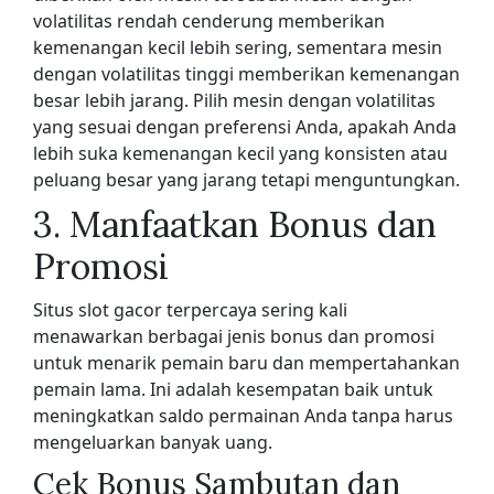
volatilitas rendah cenderung memberikan
kemenangan kecil lebih sering, sementara mesin
dengan volatilitas tinggi memberikan kemenangan
besar lebih jarang. Pilih mesin dengan volatilitas
yang sesuai dengan preferensi Anda, apakah Anda
lebih suka kemenangan kecil yang konsisten atau
peluang besar yang jarang tetapi menguntungkan.
3. Manfaatkan Bonus dan
Promosi
Situs slot gacor terpercaya sering kali
menawarkan berbagai jenis bonus dan promosi
untuk menarik pemain baru dan mempertahankan
pemain lama. Ini adalah kesempatan baik untuk
meningkatkan saldo permainan Anda tanpa harus
mengeluarkan banyak uang.
Cek Bonus Sambutan dan