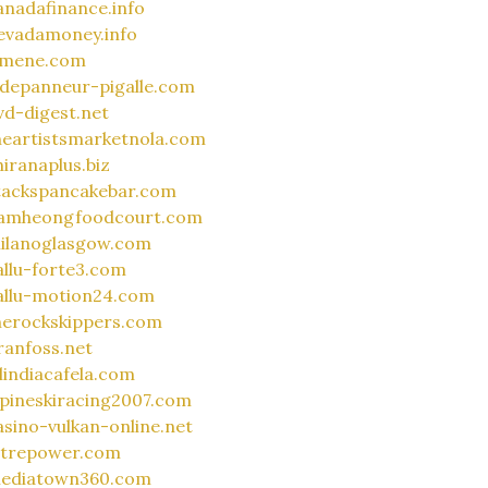
anadafinance.info
evadamoney.info
imene.com
edepanneur-pigalle.com
vd-digest.net
heartistsmarketnola.com
hiranaplus.biz
tackspancakebar.com
amheongfoodcourt.com
ilanoglasgow.com
allu-forte3.com
allu-motion24.com
herockskippers.com
ranfoss.net
llindiacafela.com
lpineskiracing2007.com
asino-vulkan-online.net
itrepower.com
ediatown360.com