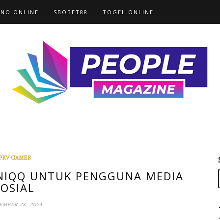
INO ONLINE
SBOBET88
TOGEL ONLINE
PKV GAMES
IQQ UNTUK PENGGUNA MEDIA
SOSIAL
MBER 28, 2024