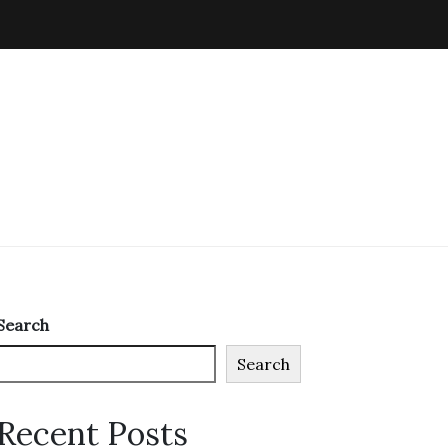
Search
Search
Recent Posts