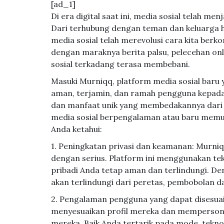
[ad_1]
Di era digital saat ini, media sosial telah men
Dari terhubung dengan teman dan keluarga hi
media sosial telah merevolusi cara kita ber
dengan maraknya berita palsu, pelecehan onli
sosial terkadang terasa membebani.
Masuki Murniqq, platform media sosial bar
aman, terjamin, dan ramah pengguna kepad
dan manfaat unik yang membedakannya dari p
media sosial berpengalaman atau baru memul
Anda ketahui:
1. Peningkatan privasi dan keamanan: Murn
dengan serius. Platform ini menggunakan te
pribadi Anda tetap aman dan terlindungi. D
akan terlindungi dari peretas, pembobolan d
2. Pengalaman pengguna yang dapat disesu
menyesuaikan profil mereka dan mempersonal
mereka. Baik Anda tertarik pada mode, teknol