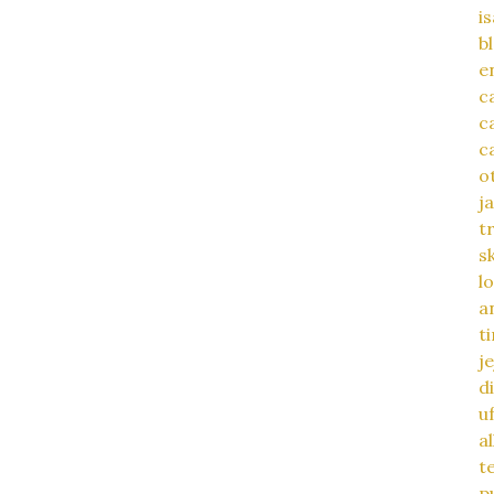
i
b
e
c
c
c
o
j
t
s
l
a
t
j
d
u
a
t
p