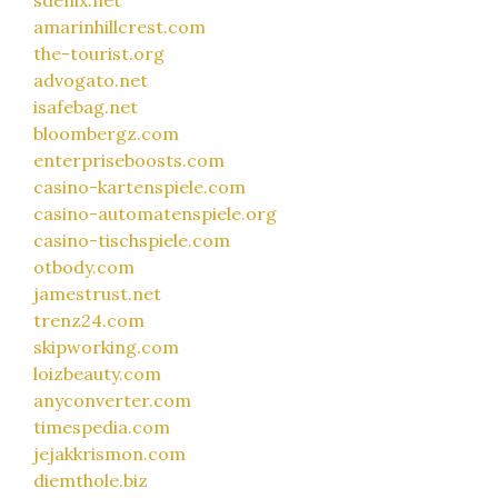
amarinhillcrest.com
the-tourist.org
advogato.net
isafebag.net
bloombergz.com
enterpriseboosts.com
casino-kartenspiele.com
casino-automatenspiele.org
casino-tischspiele.com
otbody.com
jamestrust.net
trenz24.com
skipworking.com
loizbeauty.com
anyconverter.com
timespedia.com
jejakkrismon.com
diemthole.biz