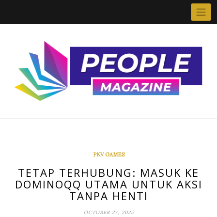
Skip
to
content
PKV GAMES
TETAP TERHUBUNG: MASUK KE
DOMINOQQ UTAMA UNTUK AKSI
TANPA HENTI
OCTOBER 27, 2025