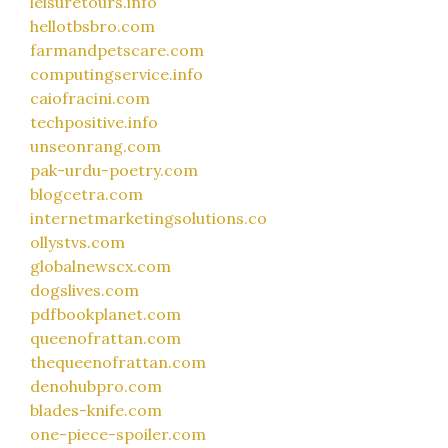
leisuretours.info
hellotbsbro.com
farmandpetscare.com
computingservice.info
caiofracini.com
techpositive.info
unseonrang.com
pak-urdu-poetry.com
blogcetra.com
internetmarketingsolutions.co
ollystvs.com
globalnewscx.com
dogslives.com
pdfbookplanet.com
queenofrattan.com
thequeenofrattan.com
denohubpro.com
blades-knife.com
one-piece-spoiler.com