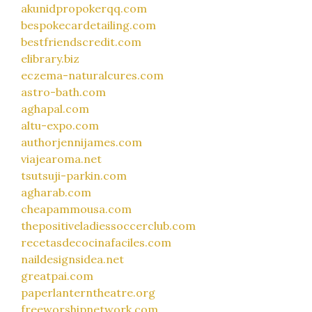
akunidpropokerqq.com
bespokecardetailing.com
bestfriendscredit.com
elibrary.biz
eczema-naturalcures.com
astro-bath.com
aghapal.com
altu-expo.com
authorjennijames.com
viajearoma.net
tsutsuji-parkin.com
agharab.com
cheapammousa.com
thepositiveladiessoccerclub.com
recetasdecocinafaciles.com
naildesignsidea.net
greatpai.com
paperlanterntheatre.org
freeworshipnetwork.com