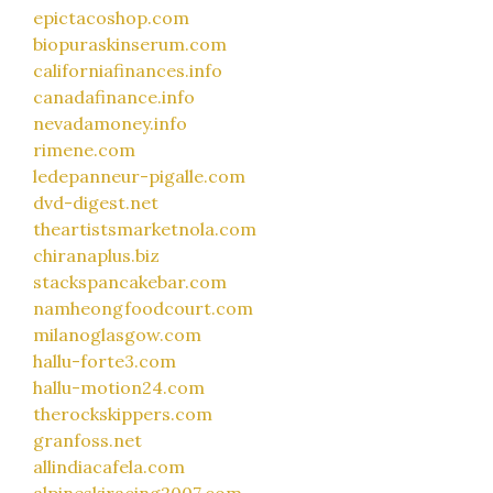
epictacoshop.com
biopuraskinserum.com
californiafinances.info
canadafinance.info
nevadamoney.info
rimene.com
ledepanneur-pigalle.com
dvd-digest.net
theartistsmarketnola.com
chiranaplus.biz
stackspancakebar.com
namheongfoodcourt.com
milanoglasgow.com
hallu-forte3.com
hallu-motion24.com
therockskippers.com
granfoss.net
allindiacafela.com
alpineskiracing2007.com