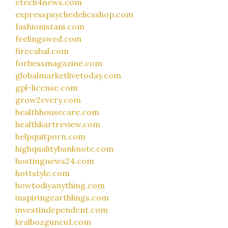
etech4news.com
expresspsychedelicsshop.com
fashionistani.com
feelingswed.com
firecabal.com
forbessmagazine.com
globalmarketlivetoday.com
gpl-license.com
grow2every.com
healthhousecare.com
healthkartreview.com
helpquitporn.com
highqualitybanknote.com
hostingnews24.com
hottstyle.com
howtodiyanything.com
inspiringearthlings.com
investindependent.com
kralbozguncu1.com