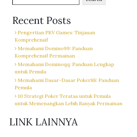
Recent Posts
Pengertian PKV Games: Tinjauan
Komprehensif
Memahami Domino99: Panduan
Komprehensif Permainan
Memahami Dominoqq: Panduan Lengkap
untuk Pemula
Memahami Dasar-Dasar Poker88: Panduan
Pemula
10 Strategi Poker Teratas untuk Pemula
untuk Memenangkan Lebih Banyak Permainan
LINK LAINNYA