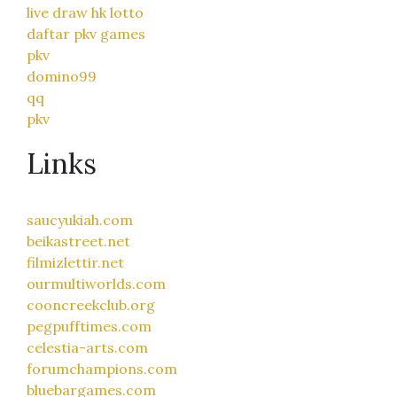
live draw hk lotto
daftar pkv games
pkv
domino99
qq
pkv
Links
saucyukiah.com
beikastreet.net
filmizlettir.net
ourmultiworlds.com
cooncreekclub.org
pegpufftimes.com
celestia-arts.com
forumchampions.com
bluebargames.com