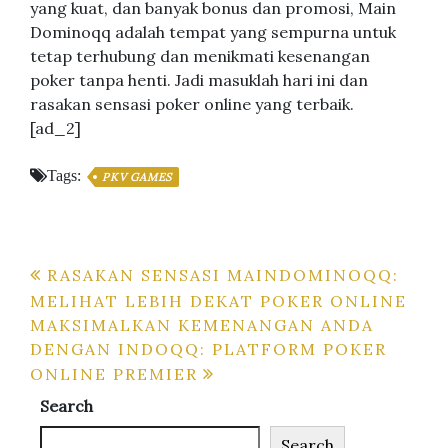
yang kuat, dan banyak bonus dan promosi, Main
Dominoqq adalah tempat yang sempurna untuk
tetap terhubung dan menikmati kesenangan
poker tanpa henti. Jadi masuklah hari ini dan
rasakan sensasi poker online yang terbaik.
[ad_2]
Tags:
PKV GAMES
Post
RASAKAN SENSASI MAINDOMINOQQ:
MELIHAT LEBIH DEKAT POKER ONLINE
navigation
MAKSIMALKAN KEMENANGAN ANDA
DENGAN INDOQQ: PLATFORM POKER
ONLINE PREMIER
Search
Search