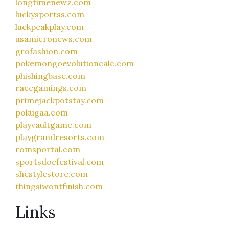
longtimenewz.com
luckysportss.com
luckpeakplay.com
usamicronews.com
grofashion.com
pokemongoevolutioncalc.com
phishingbase.com
racegamings.com
primejackpotstay.com
pokugaa.com
playvaultgame.com
playgrandresorts.com
romsportal.com
sportsdocfestival.com
shestylestore.com
thingsiwontfinish.com
Links