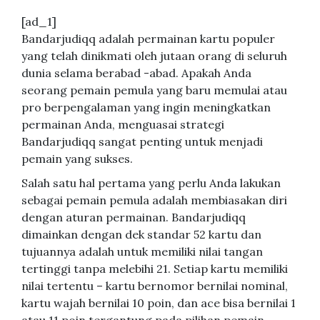
[ad_1]
Bandarjudiqq adalah permainan kartu populer
yang telah dinikmati oleh jutaan orang di seluruh
dunia selama berabad -abad. Apakah Anda
seorang pemain pemula yang baru memulai atau
pro berpengalaman yang ingin meningkatkan
permainan Anda, menguasai strategi
Bandarjudiqq sangat penting untuk menjadi
pemain yang sukses.
Salah satu hal pertama yang perlu Anda lakukan
sebagai pemain pemula adalah membiasakan diri
dengan aturan permainan. Bandarjudiqq
dimainkan dengan dek standar 52 kartu dan
tujuannya adalah untuk memiliki nilai tangan
tertinggi tanpa melebihi 21. Setiap kartu memiliki
nilai tertentu – kartu bernomor bernilai nominal,
kartu wajah bernilai 10 poin, dan ace bisa bernilai 1
atau 11 poin tergantung pada pilihan pemain.