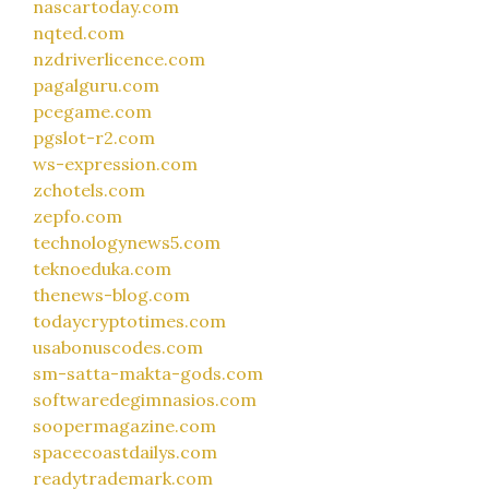
nascartoday.com
nqted.com
nzdriverlicence.com
pagalguru.com
pcegame.com
pgslot-r2.com
ws-expression.com
zchotels.com
zepfo.com
technologynews5.com
teknoeduka.com
thenews-blog.com
todaycryptotimes.com
usabonuscodes.com
sm-satta-makta-gods.com
softwaredegimnasios.com
soopermagazine.com
spacecoastdailys.com
readytrademark.com