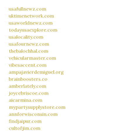
usafullnewz.com
uktimenetwork.com
usaworldnewz.com
todayusaexplore.com
usalocality.com
usafournewz.com
thebalochhal.com
vehicularmaster.com
vibesaccent.com
ampajavierdemiguel.org
brainboosters.co
amberlately.com
joycebriscoe.com
aicarmina.com
mypartysupplystore.com
annforwisconsin.com
findjaipur.com
cultofjim.com