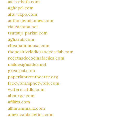
astro-bath.com
aghapal.com
altu-expo.com
authorjennijames.com
viajearoma.net
tsutsuji-parkin.com
agharab.com
cheapammousa.com
thepositiveladiessoccerclub.com
recetasdecocinafaciles.com
naildesignsidea.net
greatpai.com
paperlanterntheatre.org
freeworshipnetwork.com
watercraftllc.com
abourge.com
afiliixs.com
alharammallz.com
americanbulletins.com