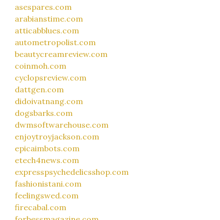
asespares.com
arabianstime.com
atticabblues.com
autometropolist.com
beautycreamreview.com
coinmoh.com
cyclopsreview.com
dattgen.com
didoivatnang.com
dogsbarks.com
dwmsoftwarehouse.com
enjoytroyjackson.com
epicaimbots.com
etech4news.com
expresspsychedelicsshop.com
fashionistani.com
feelingswed.com
firecabal.com
forbessmagazine.com