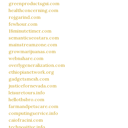
greenproductsgui.com
healthconcerning.com
rojgarind.com
fewhour.com
18minutetimer.com
semanticseostars.com
mainstreamzone.com
growmarijuanas.com
webnshare.com
overlygeneralization.com
ethiopianetwork.org
gadgetsmesh.com
justicefornevada.com
leisuretours.info
hellotbsbro.com
farmandpetscare.com
computingservice.info
caiofracini.com
techpositive.info