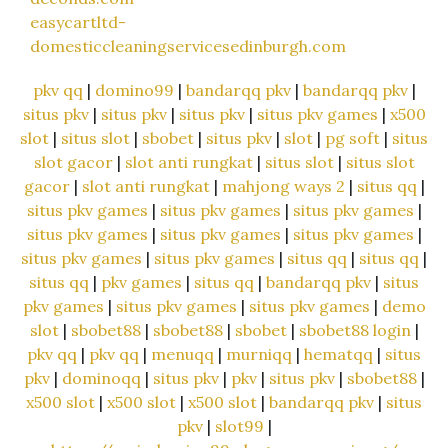
easycartltd-
domesticcleaningservicesedinburgh.com
pkv qq
|
domino99
|
bandarqq pkv
|
bandarqq pkv
|
situs pkv
|
situs pkv
|
situs pkv
|
situs pkv games
|
x500
slot
|
situs slot
|
sbobet
|
situs pkv
|
slot
|
pg soft
|
situs
slot gacor
|
slot anti rungkat
|
situs slot
|
situs slot
gacor
|
slot anti rungkat
|
mahjong ways 2
|
situs qq
|
situs pkv games
|
situs pkv games
|
situs pkv games
|
situs pkv games
|
situs pkv games
|
situs pkv games
|
situs pkv games
|
situs pkv games
|
situs qq
|
situs qq
|
situs qq
|
pkv games
|
situs qq
|
bandarqq pkv
|
situs
pkv games
|
situs pkv games
|
situs pkv games
|
demo
slot
|
sbobet88
|
sbobet88
|
sbobet
|
sbobet88 login
|
pkv qq
|
pkv qq
|
menuqq
|
murniqq
|
hematqq
|
situs
pkv
|
dominoqq
|
situs pkv
|
pkv
|
situs pkv
|
sbobet88
|
x500 slot
|
x500 slot
|
x500 slot
|
bandarqq pkv
|
situs
pkv
|
slot99
|