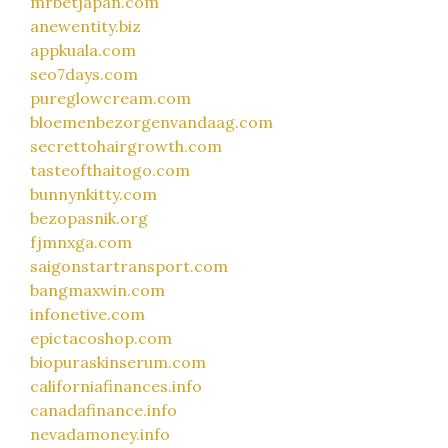
mrbetjapan.com
anewentity.biz
appkuala.com
seo7days.com
pureglowcream.com
bloemenbezorgenvandaag.com
secrettohairgrowth.com
tasteofthaitogo.com
bunnynkitty.com
bezopasnik.org
fjmnxga.com
saigonstartransport.com
bangmaxwin.com
infonetive.com
epictacoshop.com
biopuraskinserum.com
californiafinances.info
canadafinance.info
nevadamoney.info