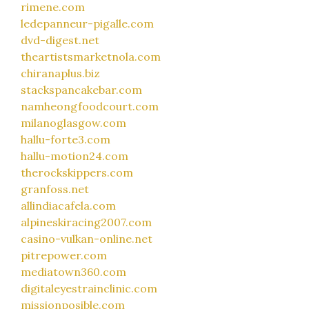
rimene.com
ledepanneur-pigalle.com
dvd-digest.net
theartistsmarketnola.com
chiranaplus.biz
stackspancakebar.com
namheongfoodcourt.com
milanoglasgow.com
hallu-forte3.com
hallu-motion24.com
therockskippers.com
granfoss.net
allindiacafela.com
alpineskiracing2007.com
casino-vulkan-online.net
pitrepower.com
mediatown360.com
digitaleyestrainclinic.com
missionposible.com