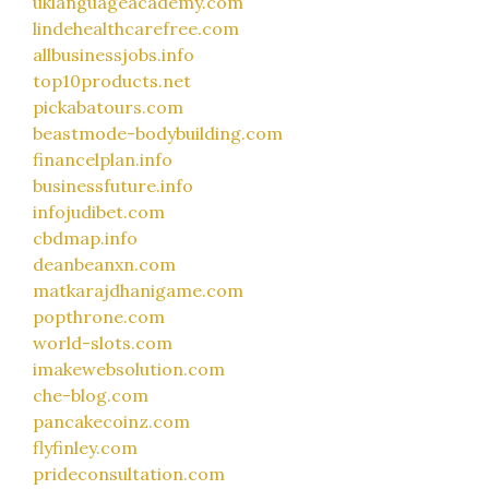
uklanguageacademy.com
lindehealthcarefree.com
allbusinessjobs.info
top10products.net
pickabatours.com
beastmode-bodybuilding.com
financelplan.info
businessfuture.info
infojudibet.com
cbdmap.info
deanbeanxn.com
matkarajdhanigame.com
popthrone.com
world-slots.com
imakewebsolution.com
che-blog.com
pancakecoinz.com
flyfinley.com
prideconsultation.com