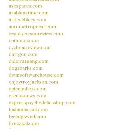
asespares.com
arabianstime.com
atticabblues.com
autometropolist.com
beautycreamreview.com
coinmoh.com
cyclopsreview.com
dattgen.com
didoivatnang.com
dogsbarks.com
dwmsoftwarehouse.com
enjoytroyjackson.com
epicaimbots.com
etech4news.com
expresspsychedelicsshop.com
fashionistani.com
feelingswed.com
firecabal.com