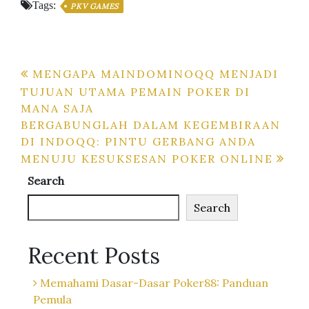
Tags:
PKV GAMES
Post
MENGAPA MAINDOMINOQQ MENJADI
TUJUAN UTAMA PEMAIN POKER DI
navigation
MANA SAJA
BERGABUNGLAH DALAM KEGEMBIRAAN
DI INDOQQ: PINTU GERBANG ANDA
MENUJU KESUKSESAN POKER ONLINE
Search
Search
Recent Posts
Memahami Dasar-Dasar Poker88: Panduan
Pemula