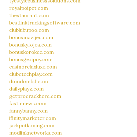
tyestylebusinesssolutions.com
royalpoipet.com
thestaurant.com
bestlinktrackingsoftware.com
clublubupoo.com
bonusmazijeu.com
bonuskyfojea.com
bonuskorokee.com
bonusgexipoy.com
casinorelaxluxe.com
clubetechplay.com
domdombd.com
dailyplayz.com
getprocrackhere.com
fastinnews.com
fannybanny.com
ifinitymarketer.com
jackpotkoning.com
modlinknetworks.com