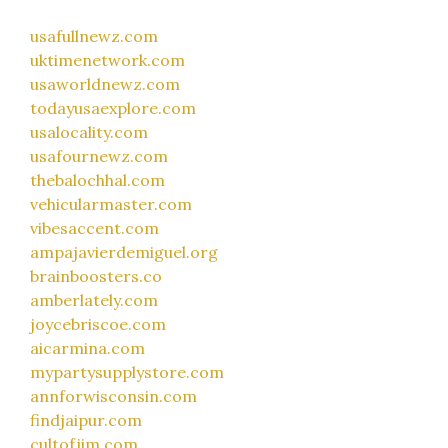
usafullnewz.com
uktimenetwork.com
usaworldnewz.com
todayusaexplore.com
usalocality.com
usafournewz.com
thebalochhal.com
vehicularmaster.com
vibesaccent.com
ampajavierdemiguel.org
brainboosters.co
amberlately.com
joycebriscoe.com
aicarmina.com
mypartysupplystore.com
annforwisconsin.com
findjaipur.com
cultofjim.com