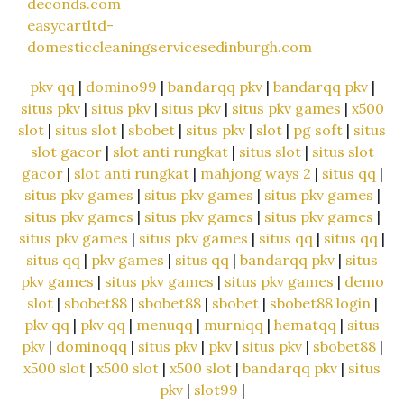
deconds.com
easycartltd-
domesticcleaningservicesedinburgh.com
pkv qq
|
domino99
|
bandarqq pkv
|
bandarqq pkv
|
situs pkv
|
situs pkv
|
situs pkv
|
situs pkv games
|
x500
slot
|
situs slot
|
sbobet
|
situs pkv
|
slot
|
pg soft
|
situs
slot gacor
|
slot anti rungkat
|
situs slot
|
situs slot
gacor
|
slot anti rungkat
|
mahjong ways 2
|
situs qq
|
situs pkv games
|
situs pkv games
|
situs pkv games
|
situs pkv games
|
situs pkv games
|
situs pkv games
|
situs pkv games
|
situs pkv games
|
situs qq
|
situs qq
|
situs qq
|
pkv games
|
situs qq
|
bandarqq pkv
|
situs
pkv games
|
situs pkv games
|
situs pkv games
|
demo
slot
|
sbobet88
|
sbobet88
|
sbobet
|
sbobet88 login
|
pkv qq
|
pkv qq
|
menuqq
|
murniqq
|
hematqq
|
situs
pkv
|
dominoqq
|
situs pkv
|
pkv
|
situs pkv
|
sbobet88
|
x500 slot
|
x500 slot
|
x500 slot
|
bandarqq pkv
|
situs
pkv
|
slot99
|