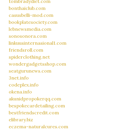
tombradydiet.com
bonthaiclub.com
casusbelli-mod.com
bookplatesociety.com
lebnewsmedia.com
sonosonora.com
linkuusinternasional1.com
friendsroll.com
spiderclothing.net
wondergadgetsshop.com
seatgurunews.com
3net.info
codeplex.info
okena.info
akunidpropokerqq.com
bespokecardetailing.com
bestfriendscredit.com
elibrary.biz
eczema-naturalcures.com