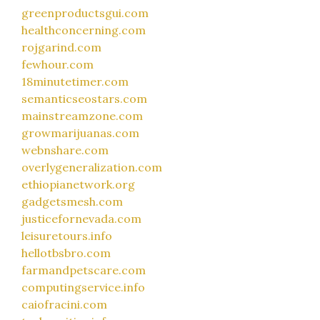
greenproductsgui.com
healthconcerning.com
rojgarind.com
fewhour.com
18minutetimer.com
semanticseostars.com
mainstreamzone.com
growmarijuanas.com
webnshare.com
overlygeneralization.com
ethiopianetwork.org
gadgetsmesh.com
justicefornevada.com
leisuretours.info
hellotbsbro.com
farmandpetscare.com
computingservice.info
caiofracini.com