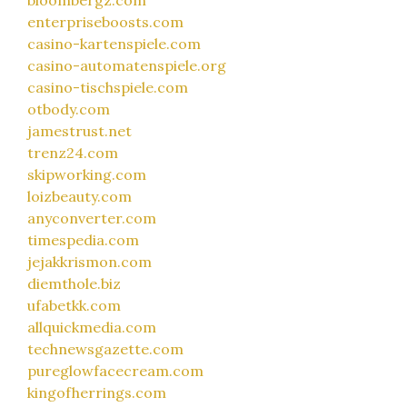
enterpriseboosts.com
casino-kartenspiele.com
casino-automatenspiele.org
casino-tischspiele.com
otbody.com
jamestrust.net
trenz24.com
skipworking.com
loizbeauty.com
anyconverter.com
timespedia.com
jejakkrismon.com
diemthole.biz
ufabetkk.com
allquickmedia.com
technewsgazette.com
pureglowfacecream.com
kingofherrings.com