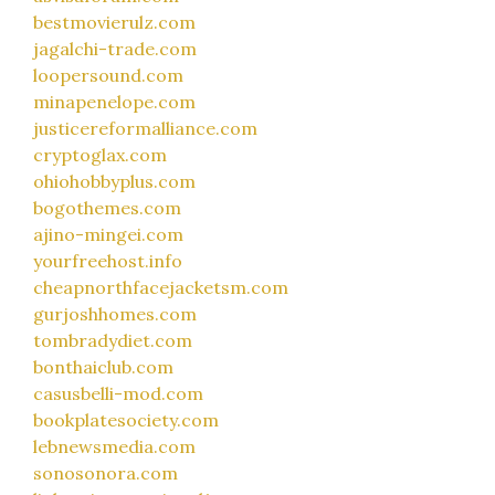
bestmovierulz.com
jagalchi-trade.com
loopersound.com
minapenelope.com
justicereformalliance.com
cryptoglax.com
ohiohobbyplus.com
bogothemes.com
ajino-mingei.com
yourfreehost.info
cheapnorthfacejacketsm.com
gurjoshhomes.com
tombradydiet.com
bonthaiclub.com
casusbelli-mod.com
bookplatesociety.com
lebnewsmedia.com
sonosonora.com