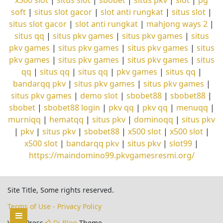
soft
|
situs slot gacor
|
slot anti rungkat
|
situs slot
|
situs slot gacor
|
slot anti rungkat
|
mahjong ways 2
|
situs qq
|
situs pkv games
|
situs pkv games
|
situs
pkv games
|
situs pkv games
|
situs pkv games
|
situs
pkv games
|
situs pkv games
|
situs pkv games
|
situs
qq
|
situs qq
|
situs qq
|
pkv games
|
situs qq
|
bandarqq pkv
|
situs pkv games
|
situs pkv games
|
situs pkv games
|
demo slot
|
sbobet88
|
sbobet88
|
sbobet
|
sbobet88 login
|
pkv qq
|
pkv qq
|
menuqq
|
murniqq
|
hematqq
|
situs pkv
|
dominoqq
|
situs pkv
|
pkv
|
situs pkv
|
sbobet88
|
x500 slot
|
x500 slot
|
x500 slot
|
bandarqq pkv
|
situs pkv
|
slot99
|
https://maindomino99.pkvgamesresmi.org/
Site Title, Some rights reserved.
Terms of Use - Privacy Policy
WordPress
Di Blog
Theme