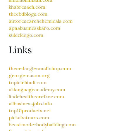
khabresach.com
thecbdblogs.com
autoresearchchemicals.com
apnabusinesskaro.com
suleckiego.com
Links
thecedarglenmaltshop.com
georgemason.org
topicinhindi.com
uklanguageacademy.com
lindehealthcarefree.com
allbusinessjobs.info
top10products.net
pickabatours.com
beastmode-bodybuilding.com