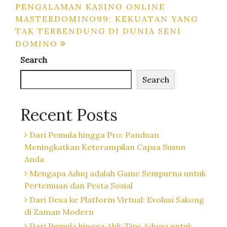
navigation
PENGALAMAN KASINO ONLINE
MASTERDOMINO99: KEKUATAN YANG
TAK TERBENDUNG DI DUNIA SENI
DOMINO
Search
Search
Recent Posts
Dari Pemula hingga Pro: Panduan
Meningkatkan Keterampilan Capsa Susun
Anda
Mengapa Aduq adalah Game Sempurna untuk
Pertemuan dan Pesta Sosial
Dari Desa ke Platform Virtual: Evolusi Sakong
di Zaman Modern
Dari Pemula hingga Ahli: Tips Aduqq untuk