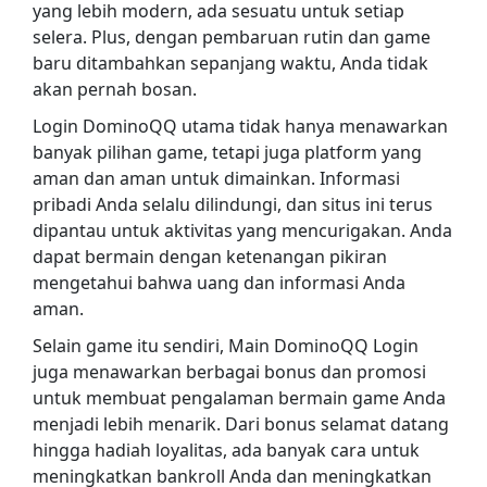
yang lebih modern, ada sesuatu untuk setiap
selera. Plus, dengan pembaruan rutin dan game
baru ditambahkan sepanjang waktu, Anda tidak
akan pernah bosan.
Login DominoQQ utama tidak hanya menawarkan
banyak pilihan game, tetapi juga platform yang
aman dan aman untuk dimainkan. Informasi
pribadi Anda selalu dilindungi, dan situs ini terus
dipantau untuk aktivitas yang mencurigakan. Anda
dapat bermain dengan ketenangan pikiran
mengetahui bahwa uang dan informasi Anda
aman.
Selain game itu sendiri, Main DominoQQ Login
juga menawarkan berbagai bonus dan promosi
untuk membuat pengalaman bermain game Anda
menjadi lebih menarik. Dari bonus selamat datang
hingga hadiah loyalitas, ada banyak cara untuk
meningkatkan bankroll Anda dan meningkatkan