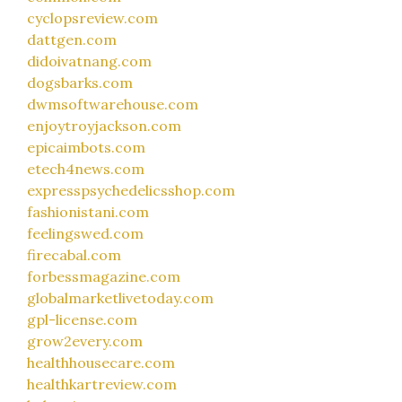
cyclopsreview.com
dattgen.com
didoivatnang.com
dogsbarks.com
dwmsoftwarehouse.com
enjoytroyjackson.com
epicaimbots.com
etech4news.com
expresspsychedelicsshop.com
fashionistani.com
feelingswed.com
firecabal.com
forbessmagazine.com
globalmarketlivetoday.com
gpl-license.com
grow2every.com
healthhousecare.com
healthkartreview.com