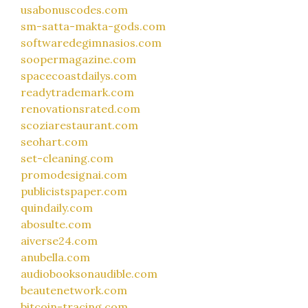
usabonuscodes.com
sm-satta-makta-gods.com
softwaredegimnasios.com
soopermagazine.com
spacecoastdailys.com
readytrademark.com
renovationsrated.com
scoziarestaurant.com
seohart.com
set-cleaning.com
promodesignai.com
publicistspaper.com
quindaily.com
abosulte.com
aiverse24.com
anubella.com
audiobooksonaudible.com
beautenetwork.com
bitcoin-tracing.com