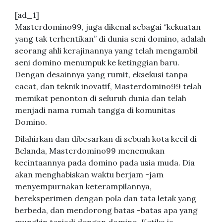
[ad_1]
Masterdomino99, juga dikenal sebagai “kekuatan
yang tak terhentikan” di dunia seni domino, adalah
seorang ahli kerajinannya yang telah mengambil
seni domino menumpuk ke ketinggian baru.
Dengan desainnya yang rumit, eksekusi tanpa
cacat, dan teknik inovatif, Masterdomino99 telah
memikat penonton di seluruh dunia dan telah
menjadi nama rumah tangga di komunitas
Domino.
Dilahirkan dan dibesarkan di sebuah kota kecil di
Belanda, Masterdomino99 menemukan
kecintaannya pada domino pada usia muda. Dia
akan menghabiskan waktu berjam -jam
menyempurnakan keterampilannya,
bereksperimen dengan pola dan tata letak yang
berbeda, dan mendorong batas -batas apa yang
mungkin terjadi dengan domino. Ketika ia