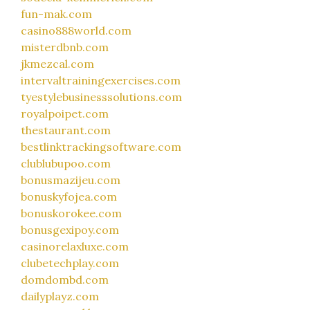
fun-mak.com
casino888world.com
misterdbnb.com
jkmezcal.com
intervaltrainingexercises.com
tyestylebusinesssolutions.com
royalpoipet.com
thestaurant.com
bestlinktrackingsoftware.com
clublubupoo.com
bonusmazijeu.com
bonuskyfojea.com
bonuskorokee.com
bonusgexipoy.com
casinorelaxluxe.com
clubetechplay.com
domdombd.com
dailyplayz.com