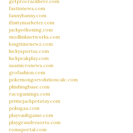
getprocrackhere.com
fastinnews.com
fannybanny.com
ifinitymarketer.com
jackpotkoning.com
modlinknetworks.com
longtimenewz.com
luckysportss.com
luckpeakplay.com
usamicronews.com
grofashion.com
pokemongoevolutioncalc.com
phishingbase.com
racegamings.com
primejackpotstay.com
pokugaa.com
playvaultgame.com
playgrandresorts.com
romsportal.com