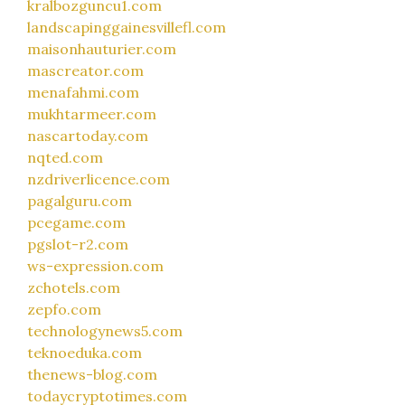
kralbozguncu1.com
landscapinggainesvillefl.com
maisonhauturier.com
mascreator.com
menafahmi.com
mukhtarmeer.com
nascartoday.com
nqted.com
nzdriverlicence.com
pagalguru.com
pcegame.com
pgslot-r2.com
ws-expression.com
zchotels.com
zepfo.com
technologynews5.com
teknoeduka.com
thenews-blog.com
todaycryptotimes.com