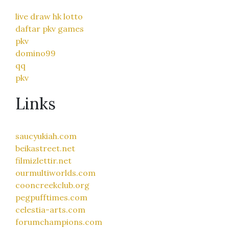
live draw hk lotto
daftar pkv games
pkv
domino99
qq
pkv
Links
saucyukiah.com
beikastreet.net
filmizlettir.net
ourmultiworlds.com
cooncreekclub.org
pegpufftimes.com
celestia-arts.com
forumchampions.com