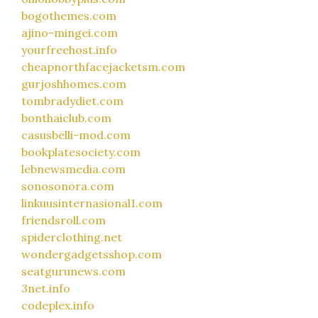
bogothemes.com
ajino-mingei.com
yourfreehost.info
cheapnorthfacejacketsm.com
gurjoshhomes.com
tombradydiet.com
bonthaiclub.com
casusbelli-mod.com
bookplatesociety.com
lebnewsmedia.com
sonosonora.com
linkuusinternasional1.com
friendsroll.com
spiderclothing.net
wondergadgetsshop.com
seatgurunews.com
3net.info
codeplex.info