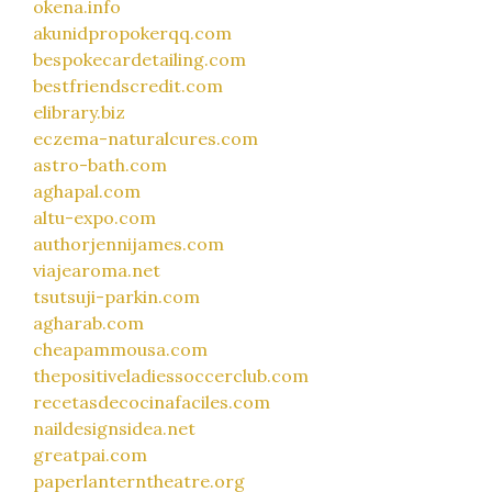
okena.info
akunidpropokerqq.com
bespokecardetailing.com
bestfriendscredit.com
elibrary.biz
eczema-naturalcures.com
astro-bath.com
aghapal.com
altu-expo.com
authorjennijames.com
viajearoma.net
tsutsuji-parkin.com
agharab.com
cheapammousa.com
thepositiveladiessoccerclub.com
recetasdecocinafaciles.com
naildesignsidea.net
greatpai.com
paperlanterntheatre.org