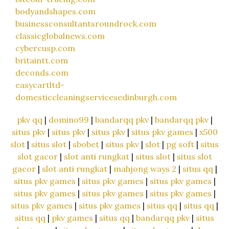
bodyandshapes.com
businessconsultantsroundrock.com
classicglobalnews.com
cybercusp.com
britaintt.com
deconds.com
easycartltd-
domesticcleaningservicesedinburgh.com
pkv qq
|
domino99
|
bandarqq pkv
|
bandarqq pkv
|
situs pkv
|
situs pkv
|
situs pkv
|
situs pkv games
|
x500
slot
|
situs slot
|
sbobet
|
situs pkv
|
slot
|
pg soft
|
situs
slot gacor
|
slot anti rungkat
|
situs slot
|
situs slot
gacor
|
slot anti rungkat
|
mahjong ways 2
|
situs qq
|
situs pkv games
|
situs pkv games
|
situs pkv games
|
situs pkv games
|
situs pkv games
|
situs pkv games
|
situs pkv games
|
situs pkv games
|
situs qq
|
situs qq
|
situs qq
|
pkv games
|
situs qq
|
bandarqq pkv
|
situs