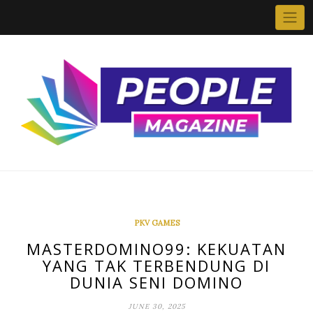
Skip
to
content
PKV GAMES
MASTERDOMINO99: KEKUATAN
YANG TAK TERBENDUNG DI
DUNIA SENI DOMINO
JUNE 30, 2025