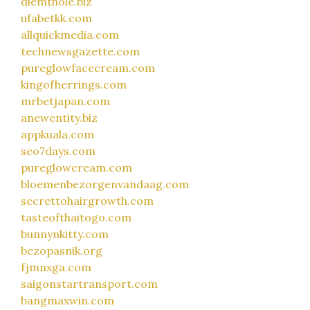
diemthole.biz
ufabetkk.com
allquickmedia.com
technewsgazette.com
pureglowfacecream.com
kingofherrings.com
mrbetjapan.com
anewentity.biz
appkuala.com
seo7days.com
pureglowcream.com
bloemenbezorgenvandaag.com
secrettohairgrowth.com
tasteofthaitogo.com
bunnynkitty.com
bezopasnik.org
fjmnxga.com
saigonstartransport.com
bangmaxwin.com