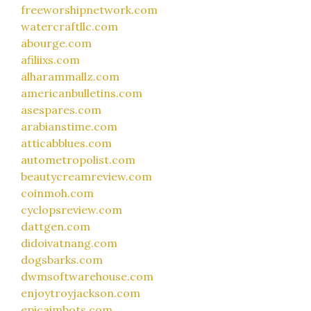
freeworshipnetwork.com
watercraftllc.com
abourge.com
afiliixs.com
alharammallz.com
americanbulletins.com
asespares.com
arabianstime.com
atticabblues.com
autometropolist.com
beautycreamreview.com
coinmoh.com
cyclopsreview.com
dattgen.com
didoivatnang.com
dogsbarks.com
dwmsoftwarehouse.com
enjoytroyjackson.com
epicaimbots.com