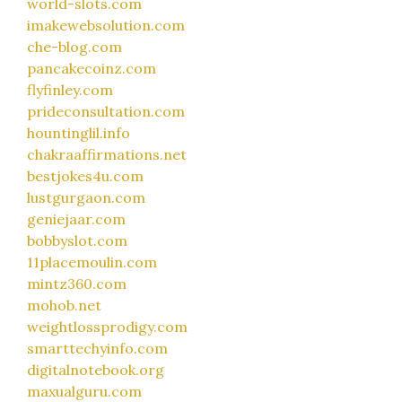
world-slots.com
imakewebsolution.com
che-blog.com
pancakecoinz.com
flyfinley.com
prideconsultation.com
hountinglil.info
chakraaffirmations.net
bestjokes4u.com
lustgurgaon.com
geniejaar.com
bobbyslot.com
11placemoulin.com
mintz360.com
mohob.net
weightlossprodigy.com
smarttechyinfo.com
digitalnotebook.org
maxualguru.com