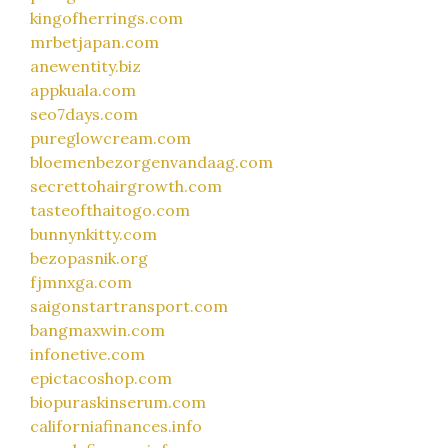
kingofherrings.com
mrbetjapan.com
anewentity.biz
appkuala.com
seo7days.com
pureglowcream.com
bloemenbezorgenvandaag.com
secrettohairgrowth.com
tasteofthaitogo.com
bunnynkitty.com
bezopasnik.org
fjmnxga.com
saigonstartransport.com
bangmaxwin.com
infonetive.com
epictacoshop.com
biopuraskinserum.com
californiafinances.info