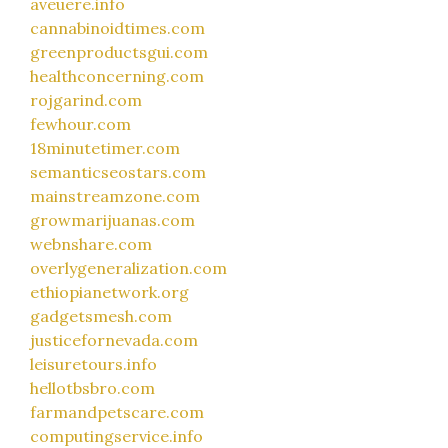
aveuere.info
cannabinoidtimes.com
greenproductsgui.com
healthconcerning.com
rojgarind.com
fewhour.com
18minutetimer.com
semanticseostars.com
mainstreamzone.com
growmarijuanas.com
webnshare.com
overlygeneralization.com
ethiopianetwork.org
gadgetsmesh.com
justicefornevada.com
leisuretours.info
hellotbsbro.com
farmandpetscare.com
computingservice.info