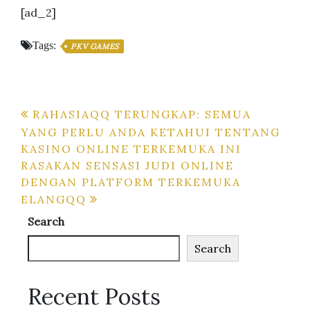
[ad_2]
Tags:
PKV GAMES
Post
RAHASIAQQ TERUNGKAP: SEMUA
YANG PERLU ANDA KETAHUI TENTANG
navigation
KASINO ONLINE TERKEMUKA INI
RASAKAN SENSASI JUDI ONLINE
DENGAN PLATFORM TERKEMUKA
ELANGQQ
Search
Search
Recent Posts