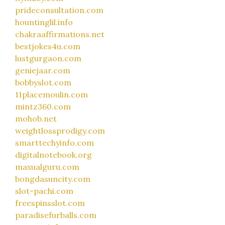
prideconsultation.com
hountinglil.info
chakraaffirmations.net
bestjokes4u.com
lustgurgaon.com
geniejaar.com
bobbyslot.com
11placemoulin.com
mintz360.com
mohob.net
weightlossprodigy.com
smarttechyinfo.com
digitalnotebook.org
maxualguru.com
bongdasuncity.com
slot-pachi.com
freespinsslot.com
paradisefurballs.com