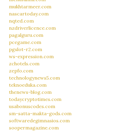
mukhtarmeer.com
nascartoday.com
nqted.com
nzdriverlicence.com
pagalguru.com
pcegame.com
pgslot-r2.com
ws-expression.com
zchotels.com
zepfo.com
technologynews5.com
teknoeduka.com
thenews-blog.com
todaycryptotimes.com
usabonuscodes.com
sm-satta-makta-gods.com
softwaredegimnasios.com
soopermagazine.com