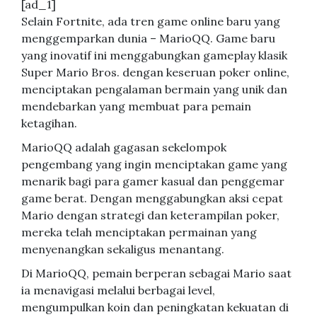
[ad_1]
Selain Fortnite, ada tren game online baru yang
menggemparkan dunia – MarioQQ. Game baru
yang inovatif ini menggabungkan gameplay klasik
Super Mario Bros. dengan keseruan poker online,
menciptakan pengalaman bermain yang unik dan
mendebarkan yang membuat para pemain
ketagihan.
MarioQQ adalah gagasan sekelompok
pengembang yang ingin menciptakan game yang
menarik bagi para gamer kasual dan penggemar
game berat. Dengan menggabungkan aksi cepat
Mario dengan strategi dan keterampilan poker,
mereka telah menciptakan permainan yang
menyenangkan sekaligus menantang.
Di MarioQQ, pemain berperan sebagai Mario saat
ia menavigasi melalui berbagai level,
mengumpulkan koin dan peningkatan kekuatan di