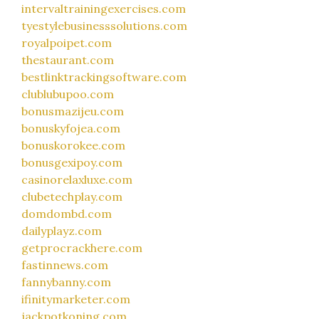
intervaltrainingexercises.com
tyestylebusinesssolutions.com
royalpoipet.com
thestaurant.com
bestlinktrackingsoftware.com
clublubupoo.com
bonusmazijeu.com
bonuskyfojea.com
bonuskorokee.com
bonusgexipoy.com
casinorelaxluxe.com
clubetechplay.com
domdombd.com
dailyplayz.com
getprocrackhere.com
fastinnews.com
fannybanny.com
ifinitymarketer.com
jackpotkoning.com