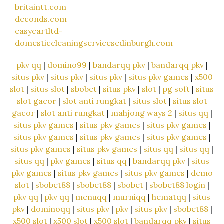
britaintt.com
deconds.com
easycartltd-
domesticcleaningservicesedinburgh.com
pkv qq
|
domino99
|
bandarqq pkv
|
bandarqq pkv
|
situs pkv
|
situs pkv
|
situs pkv
|
situs pkv games
|
x500
slot
|
situs slot
|
sbobet
|
situs pkv
|
slot
|
pg soft
|
situs
slot gacor
|
slot anti rungkat
|
situs slot
|
situs slot
gacor
|
slot anti rungkat
|
mahjong ways 2
|
situs qq
|
situs pkv games
|
situs pkv games
|
situs pkv games
|
situs pkv games
|
situs pkv games
|
situs pkv games
|
situs pkv games
|
situs pkv games
|
situs qq
|
situs qq
|
situs qq
|
pkv games
|
situs qq
|
bandarqq pkv
|
situs
pkv games
|
situs pkv games
|
situs pkv games
|
demo
slot
|
sbobet88
|
sbobet88
|
sbobet
|
sbobet88 login
|
pkv qq
|
pkv qq
|
menuqq
|
murniqq
|
hematqq
|
situs
pkv
|
dominoqq
|
situs pkv
|
pkv
|
situs pkv
|
sbobet88
|
x500 slot
|
x500 slot
|
x500 slot
|
bandarqq pkv
|
situs