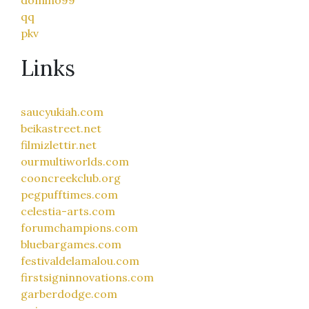
qq
pkv
Links
saucyukiah.com
beikastreet.net
filmizlettir.net
ourmultiworlds.com
cooncreekclub.org
pegpufftimes.com
celestia-arts.com
forumchampions.com
bluebargames.com
festivaldelamalou.com
firstsigninnovations.com
garberdodge.com