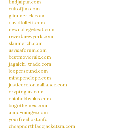
findjaipur.com
cultofjim.com
glimmerick.com
davidfollett.com
newcollegebeat.com
reverbnewyork.com
skinmerch.com
usvisaforum.com
bestmovierulz.com
jagalchi-trade.com
loopersound.com
minapenelope.com
justicereformalliance.com
cryptoglax.com
ohiohobbyplus.com
bogothemes.com
ajino-mingei.com
yourfreehost.info
cheapnorthfacejacketsm.com